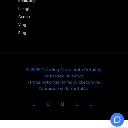
Realizacje
Usługi
Cennik
Vlog
Blog
© 2026 Detailing Crew I Auto Detailing
Warszawa Bemowo.
Stronę wykonała firma WickedBrains.
Zapraszamy do kontaktu!
facebook
youtube
google-
instagram
tiktok
plus