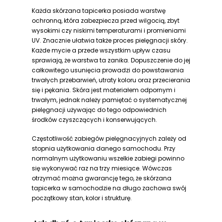
Każda skórzana tapicerka posiada warstwę
ochronną, która zabezpiecza przed wilgocią, zbyt
wysokimi czy niskimi temperaturami i promieniami
UV. Znacznie ułatwia także proces pielęgnacji skóry.
Każde mycie a przede wszystkim upływ czasu
sprawiają, że warstwa ta zanika. Dopuszczenie do jej
całkowitego usunięcia prowadzi do powstawania
trwałych przebarwień, utraty koloru oraz przecierania
się i pękania. Skóra jest materiałem odpornym i
trwałym, jednak należy pamiętać o systematycznej
pielęgnacji używając do tego odpowiednich
środków czyszczących i konserwujących.
Częstotliwość zabiegów pielęgnacyjnych zależy od
stopnia użytkowania danego samochodu. Przy
normalnym użytkowaniu wszelkie zabiegi powinno
się wykonywać raz na trzy miesiące. Wówczas
otrzymać można gwarancję tego, że skórzana
tapicerka w samochodzie na długo zachowa swój
początkowy stan, kolor i strukturę.