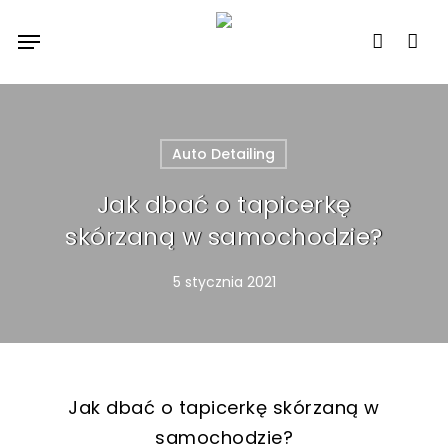
Skip
Menu
to
account
main
content
Auto Detailing
Jak dbać o tapicerkę
skórzaną w samochodzie?
5 stycznia 2021
Jak dbać o tapicerkę skórzaną w
samochodzie?