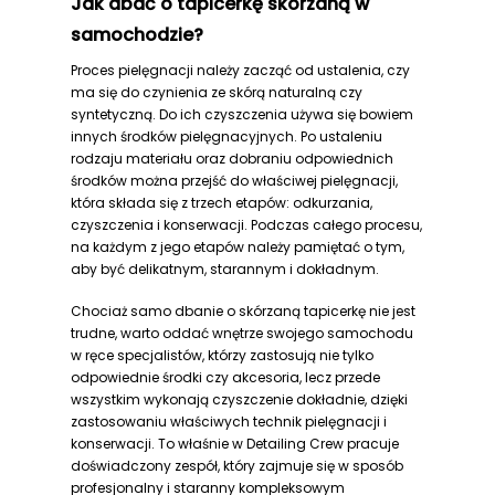
Jak dbać o tapicerkę skórzaną w
samochodzie?
Proces pielęgnacji należy zacząć od ustalenia, czy
ma się do czynienia ze skórą naturalną czy
syntetyczną. Do ich czyszczenia używa się bowiem
innych środków pielęgnacyjnych. Po ustaleniu
rodzaju materiału oraz dobraniu odpowiednich
środków można przejść do właściwej pielęgnacji,
która składa się z trzech etapów: odkurzania,
czyszczenia i konserwacji. Podczas całego procesu,
na każdym z jego etapów należy pamiętać o tym,
aby być delikatnym, starannym i dokładnym.
Chociaż samo dbanie o skórzaną tapicerkę nie jest
trudne, warto oddać wnętrze swojego samochodu
w ręce specjalistów, którzy zastosują nie tylko
odpowiednie środki czy akcesoria, lecz przede
wszystkim wykonają czyszczenie dokładnie, dzięki
zastosowaniu właściwych technik pielęgnacji i
konserwacji. To właśnie w Detailing Crew pracuje
doświadczony zespół, który zajmuje się w sposób
profesjonalny i staranny kompleksowym