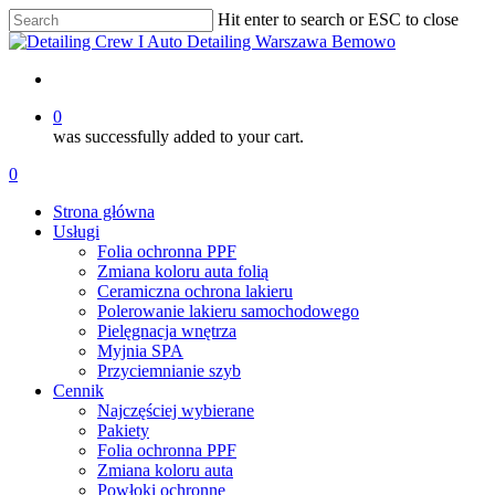
Skip
Hit enter to search or ESC to close
to
Close
main
Search
content
account
0
was successfully added to your cart.
Menu
account
0
Menu
Strona główna
Usługi
Folia ochronna PPF
Zmiana koloru auta folią
Ceramiczna ochrona lakieru
Polerowanie lakieru samochodowego
Pielęgnacja wnętrza
Myjnia SPA
Przyciemnianie szyb
Cennik
Najczęściej wybierane
Pakiety
Folia ochronna PPF
Zmiana koloru auta
Powłoki ochronne