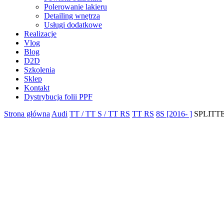
Polerowanie lakieru
Detailing wnętrza
Usługi dodatkowe
Realizacje
Vlog
Blog
D2D
Szkolenia
Sklep
Kontakt
Dystrybucja folii PPF
Strona główna
Audi
TT / TT S / TT RS
TT RS
8S [2016- ]
SPLITTE