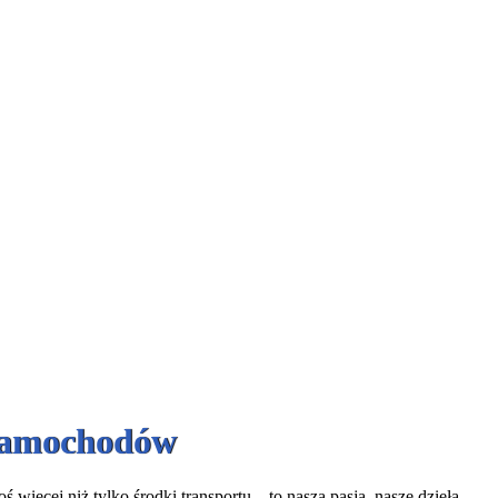
 Samochodów
więcej niż tylko środki transportu – to nasza pasja, nasze dzieła