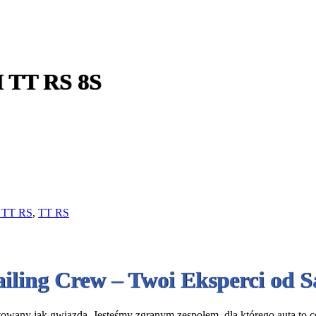
 TT RS 8S
/ TT RS
,
TT RS
ailing Crew – Twoi Eksperci od
owany jak gwiazda. Jesteśmy zgranym zespołem, dla którego auta to coś 