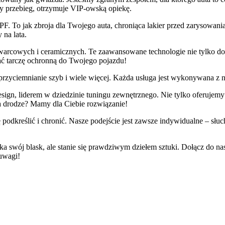
y przebieg, otrzymuje VIP-owską opiekę.
PF. To jak zbroja dla Twojego auta, chroniąca lakier przed zarysowan
 na lata.
warcowych i ceramicznych. Te zaawansowane technologie nie tylko dod
dać tarczę ochronną do Twojego pojazdu!
rzyciemnianie szyb i wiele więcej. Każda usługa jest wykonywana z na
gn, liderem w dziedzinie tuningu zewnętrznego. Nie tylko oferujemy i
a drodze? Mamy dla Ciebie rozwiązanie!
podkreślić i chronić. Nasze podejście jest zawsze indywidualne – sł
ka swój blask, ale stanie się prawdziwym dziełem sztuki. Dołącz do n
 uwagi!