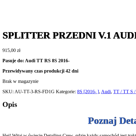
SPLITTER PRZEDNI V.1 AUDI
915,00
zł
Pasuje do: Audi TT RS 8S 2016-
Przewidywany czas produkcji
42 dni
Brak w magazynie
SKU:
AU-TT-3-RS-FD1G
Kategorie:
8S [2016- ]
,
Audi
,
TT / TT S 
Opis
Poznaj Det
Hej! Witaj w świecie Detailing Crew, gdzie każdy samochód jest trakt