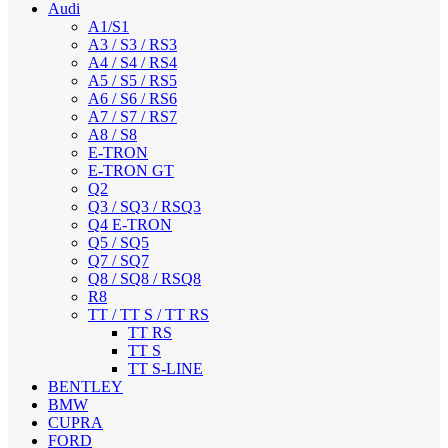
Audi
A1/S1
A3 / S3 / RS3
A4 / S4 / RS4
A5 / S5 / RS5
A6 / S6 / RS6
A7 / S7 / RS7
A8 / S8
E-TRON
E-TRON GT
Q2
Q3 / SQ3 / RSQ3
Q4 E-TRON
Q5 / SQ5
Q7 / SQ7
Q8 / SQ8 / RSQ8
R8
TT / TT S / TT RS
TT RS
TT S
TT S-LINE
BENTLEY
BMW
CUPRA
FORD