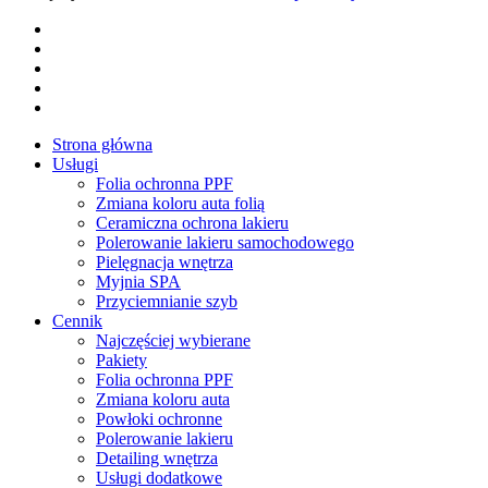
facebook
youtube
google-
plus
instagram
tiktok
Close
Strona główna
Menu
Usługi
Folia ochronna PPF
Zmiana koloru auta folią
Ceramiczna ochrona lakieru
Polerowanie lakieru samochodowego
Pielęgnacja wnętrza
Myjnia SPA
Przyciemnianie szyb
Cennik
Najczęściej wybierane
Pakiety
Folia ochronna PPF
Zmiana koloru auta
Powłoki ochronne
Polerowanie lakieru
Detailing wnętrza
Usługi dodatkowe