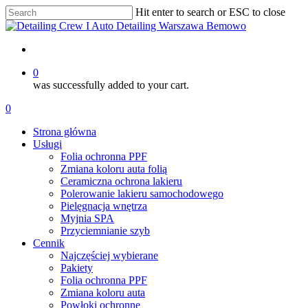
Skip
Hit enter to search or ESC to close
to
Close
main
Search
content
account
0
was successfully added to your cart.
Menu
account
0
Menu
Strona główna
Usługi
Folia ochronna PPF
Zmiana koloru auta folią
Ceramiczna ochrona lakieru
Polerowanie lakieru samochodowego
Pielęgnacja wnętrza
Myjnia SPA
Przyciemnianie szyb
Cennik
Najczęściej wybierane
Pakiety
Folia ochronna PPF
Zmiana koloru auta
Powłoki ochronne