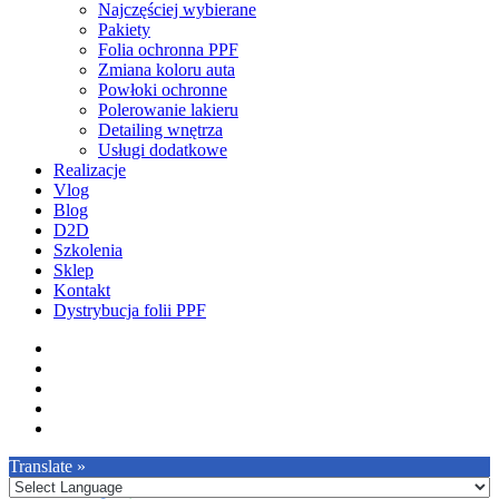
Najczęściej wybierane
Pakiety
Folia ochronna PPF
Zmiana koloru auta
Powłoki ochronne
Polerowanie lakieru
Detailing wnętrza
Usługi dodatkowe
Realizacje
Vlog
Blog
D2D
Szkolenia
Sklep
Kontakt
Dystrybucja folii PPF
facebook
pinterest
youtube
instagram
tiktok
Translate »