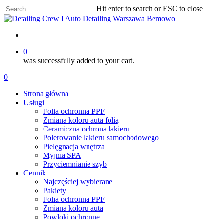
Skip
Hit enter to search or ESC to close
to
Close
main
Search
content
account
0
was successfully added to your cart.
Menu
account
0
Menu
Strona główna
Usługi
Folia ochronna PPF
Zmiana koloru auta folią
Ceramiczna ochrona lakieru
Polerowanie lakieru samochodowego
Pielęgnacja wnętrza
Myjnia SPA
Przyciemnianie szyb
Cennik
Najczęściej wybierane
Pakiety
Folia ochronna PPF
Zmiana koloru auta
Powłoki ochronne