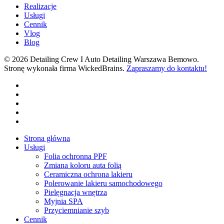
Realizacje
Usługi
Cennik
Vlog
Blog
© 2026 Detailing Crew I Auto Detailing Warszawa Bemowo.
Stronę wykonała firma WickedBrains.
Zapraszamy do kontaktu!
facebook
youtube
google-
plus
instagram
tiktok
Close
Strona główna
Menu
Usługi
Folia ochronna PPF
Zmiana koloru auta folią
Ceramiczna ochrona lakieru
Polerowanie lakieru samochodowego
Pielęgnacja wnętrza
Myjnia SPA
Przyciemnianie szyb
Cennik