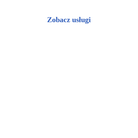
Zobacz usługi
Ceramiczna ochrona lakieru