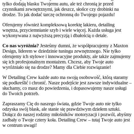
tylko dodają blasku Twojemu autu, ale też chronią je przed
czynnikami zewnętrznymi, jak deszcz, słońce czy drobinki na
drodze. To jak dodać tarczę ochronną do Twojego pojazdu!
Oferujemy również kompleksową korektę lakieru, detailing
wnętrza, przyciemnianie szyb i wiele więcej. Każda usługa jest
wykonywana z najwyższą precyzją i dbałością o detale.
Co nas wyróżnia?
Jesteśmy dumni, że współpracujemy z Maxton
Design, liderem w dziedzinie tuningu zewnętrznego. Nie tylko
oferujemy ich stylowe i innowacyjne produkty, ale także zajmujemy
się ich profesjonalnym montażem. Chcesz, aby Twoje auto
wyróżniało się na drodze? Mamy dla Ciebie rozwiązanie!
W Detailing Crew każde auto ma swoją osobowość, którą staramy
się podkreślić i chronić. Nasze podejście jest zawsze indywidualne –
słuchamy, co masz do powiedzenia, i dopasowujemy nasze usługi
do Twoich potrzeb.
Zapraszamy Cię do naszego świata, gdzie Twoje auto nie tylko
odzyska swój blask, ale stanie się prawdziwym dziełem sztuki.
Dołącz do naszej rodziny miłośników motoryzacji i pozwól, abyśmy
zadbały o Twoje cztery koła. Detailing Crew – tutaj Twoje auto jest
w centrum uwagi!