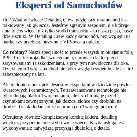
Eksperci od Samochodów
Hej! Witaj w świecie Detailing Crew, gdzie każdy samochód jest
traktowany jak gwiazda. Jesteśmy zgranym zespołem, dla którego
auta to coś więcej niż tylko środki transportu – to nasza pasja, nasze
dzieła sztuki. W Detailing Crew każdy samochód, bez względu na
markę czy przebieg, otrzymuje VIP-owską opiekę.
Co robimy?
Nasza specjalność to przede wszystkim oklejanie folią
PPF. To jak zbroja dla Twojego auta, chroniąca lakier przed
zarysowaniami i uszkodzeniami, a przy tym niewidoczna dla oka.
Dzięki temu Twój samochód nie tylko wygląda świetnie, ale jest też
zabezpieczony na lata.
Ale to dopiero początek. Jesteśmy ekspertami w dziedzinie powłok
kwarcowych i ceramicznych. Te zaawansowane technologie nie
tylko dodają blasku Twojemu autu, ale też chronią je przed
czynnikami zewnętrznymi, jak deszcz, słońce czy drobinki na
drodze. To jak dodać tarczę ochronną do Twojego pojazdu!
Oferujemy również kompleksową korektę lakieru, detailing
wnętrza, przyciemnianie szyb i wiele więcej. Każda usługa jest
wykonywana z najwyższą precyzją i dbałością o detale.