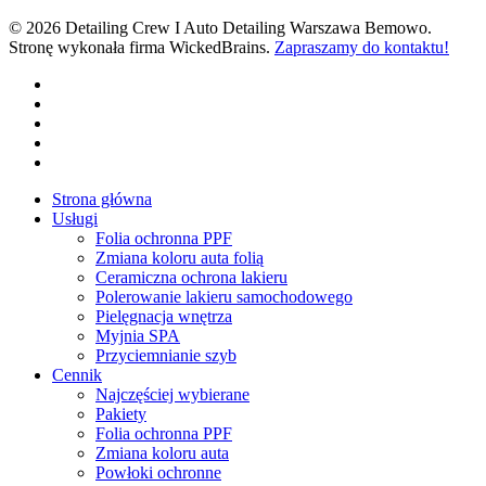
© 2026 Detailing Crew I Auto Detailing Warszawa Bemowo.
Stronę wykonała firma WickedBrains.
Zapraszamy do kontaktu!
facebook
youtube
google-
plus
instagram
tiktok
Close
Strona główna
Menu
Usługi
Folia ochronna PPF
Zmiana koloru auta folią
Ceramiczna ochrona lakieru
Polerowanie lakieru samochodowego
Pielęgnacja wnętrza
Myjnia SPA
Przyciemnianie szyb
Cennik
Najczęściej wybierane
Pakiety
Folia ochronna PPF
Zmiana koloru auta
Powłoki ochronne