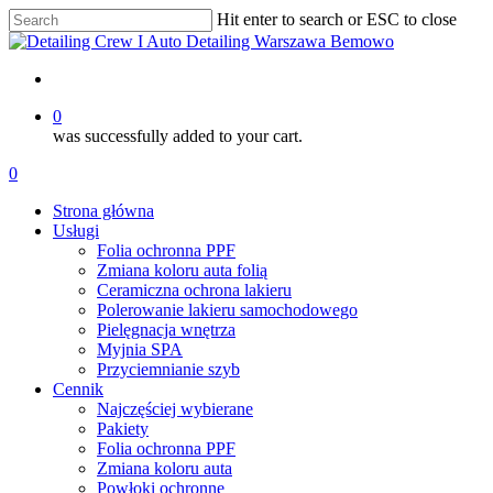
Skip
Hit enter to search or ESC to close
to
Close
main
Search
content
account
0
was successfully added to your cart.
Menu
account
0
Menu
Strona główna
Usługi
Folia ochronna PPF
Zmiana koloru auta folią
Ceramiczna ochrona lakieru
Polerowanie lakieru samochodowego
Pielęgnacja wnętrza
Myjnia SPA
Przyciemnianie szyb
Cennik
Najczęściej wybierane
Pakiety
Folia ochronna PPF
Zmiana koloru auta
Powłoki ochronne