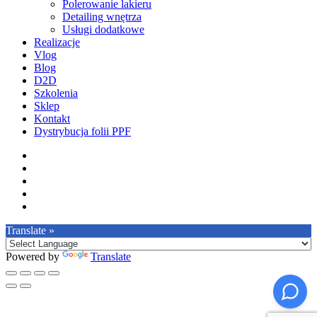
Polerowanie lakieru
Detailing wnętrza
Usługi dodatkowe
Realizacje
Vlog
Blog
D2D
Szkolenia
Sklep
Kontakt
Dystrybucja folii PPF
facebook
pinterest
youtube
instagram
tiktok
Translate »
Powered by
Translate