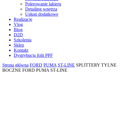
Polerowanie lakieru
Detailing wnętrza
Usługi dodatkowe
Realizacje
Vlog
Blog
D2D
Szkolenia
Sklep
Kontakt
Dystrybucja folii PPF
Strona główna
FORD
PUMA
ST-LINE
SPLITTERY TYLNE
BOCZNE FORD PUMA ST-LINE