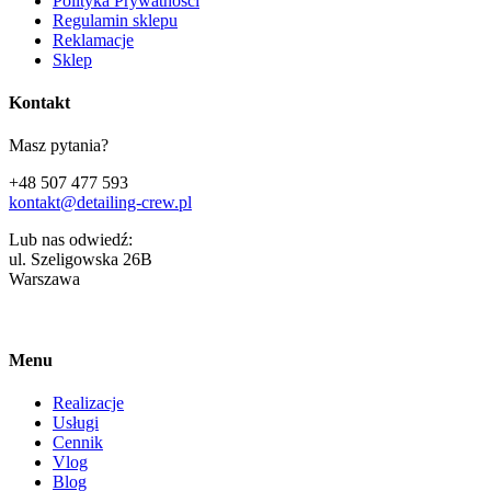
Polityka Prywatności
Regulamin sklepu
Reklamacje
Sklep
Kontakt
Masz pytania?
+48 507 477 593
kontakt@detailing-crew.pl
Lub nas odwiedź:
ul. Szeligowska 26B
Warszawa
Menu
Realizacje
Usługi
Cennik
Vlog
Blog