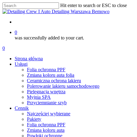
Skip
Hit enter to search or ESC to close
to
Close
main
Search
content
account
0
was successfully added to your cart.
Menu
account
0
Menu
Strona główna
Usługi
Folia ochronna PPF
Zmiana koloru auta folią
Ceramiczna ochrona lakieru
Polerowanie lakieru samochodowego
Pielęgnacja wnętrza
Myjnia SPA
Przyciemnianie szyb
Cennik
Najczęściej wybierane
Pakiety
Folia ochronna PPF
Zmiana koloru auta
Powłoki ochronne