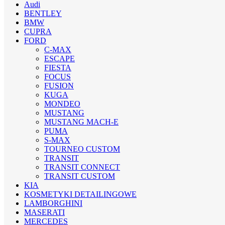
Audi
BENTLEY
BMW
CUPRA
FORD
C-MAX
ESCAPE
FIESTA
FOCUS
FUSION
KUGA
MONDEO
MUSTANG
MUSTANG MACH-E
PUMA
S-MAX
TOURNEO CUSTOM
TRANSIT
TRANSIT CONNECT
TRANSIT CUSTOM
KIA
KOSMETYKI DETAILINGOWE
LAMBORGHINI
MASERATI
MERCEDES