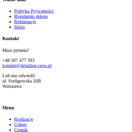
Polityka Prywatności
Regulamin sklepu
Reklamacje
Sklep
Kontakt
Masz pytania?
+48 507 477 593
kontakt@detailing-crew.pl
Lub nas odwiedź:
ul. Szeligowska 26B
Warszawa
Menu
Realizacje
Usługi
Cennik