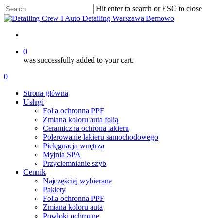
Skip
Hit enter to search or ESC to close
to
Close
main
Search
content
account
0
was successfully added to your cart.
Menu
account
0
Menu
Strona główna
Usługi
Folia ochronna PPF
Zmiana koloru auta folią
Ceramiczna ochrona lakieru
Polerowanie lakieru samochodowego
Pielęgnacja wnętrza
Myjnia SPA
Przyciemnianie szyb
Cennik
Najczęściej wybierane
Pakiety
Folia ochronna PPF
Zmiana koloru auta
Powłoki ochronne