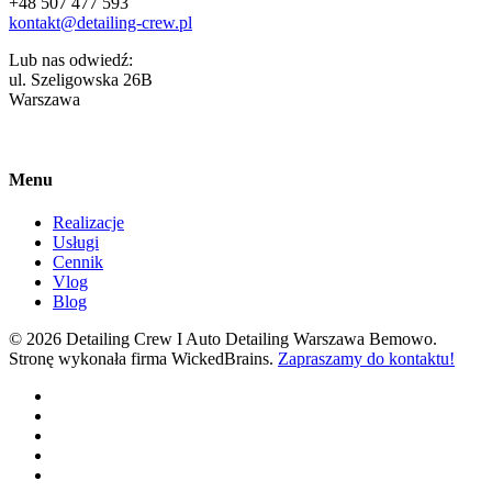
+48 507 477 593
kontakt@detailing-crew.pl
Lub nas odwiedź:
ul. Szeligowska 26B
Warszawa
Menu
Realizacje
Usługi
Cennik
Vlog
Blog
© 2026 Detailing Crew I Auto Detailing Warszawa Bemowo.
Stronę wykonała firma WickedBrains.
Zapraszamy do kontaktu!
facebook
youtube
google-
plus
instagram
tiktok