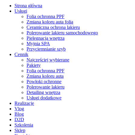
Close
Strona główna
Menu
Usługi
Folia ochronna PPF
Zmiana koloru auta folią
Ceramiczna ochrona lakieru
Polerowanie lakieru samochodowego
Pielęgnacja wnętrza
Myjnia SPA
Przyciemnianie szyb
Cennik
Najczęściej wybierane
Pakiety
Folia ochronna PPF
Zmiana koloru auta
Powłoki ochronne
Polerowanie lakieru
Detailing wnętrza
Usługi dodatkowe
Realizacje
Vlog
Blog
D2D
Szkolenia
Sklep