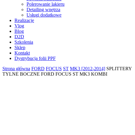
Polerowanie lakieru
Detailing wnętrza
Usługi dodatkowe
Realizacje
Vlog
Blog
D2D
Szkolenia
Sklep
Kontakt
Dystrybucja folii PPF
Strona główna
FORD
FOCUS
ST
MK3 [2012-2014]
SPLITTERY
TYLNE BOCZNE FORD FOCUS ST MK3 KOMBI