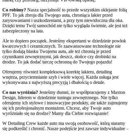
Co robimy?
Nasza specjalność to przede wszystkim oklejanie folią
PPF. To jak zbroja dla Twojego auta, chroniąca lakier przed
zarysowaniami i uszkodzeniami, a przy tym niewidoczna dla oka.
Dzięki temu Twój samochód nie tylko wygląda świetnie, ale jest też
zabezpieczony na lata.
Ale to dopiero początek. Jesteśmy ekspertami w dziedzinie powłok
kwarcowych i ceramicznych. Te zaawansowane technologie nie
tylko dodają blasku Twojemu autu, ale też chronią je przed
czynnikami zewnętrznymi, jak deszcz, słońce czy drobinki na
drodze. To jak dodać tarczę ochronną do Twojego pojazdu!
Oferujemy również kompleksową korektę lakieru, detailing
wnętrza, przyciemnianie szyb i wiele więcej. Każda usługa jest
wykonywana z najwyższą precyzją i dbałością o detale.
Co nas wyróżnia?
Jesteśmy dumni, że współpracujemy z Maxton
Design, liderem w dziedzinie tuningu zewnętrznego. Nie tylko
oferujemy ich stylowe i innowacyjne produkty, ale także zajmujemy
się ich profesjonalnym montażem. Chcesz, aby Twoje auto
wyróżniało się na drodze? Mamy dla Ciebie rozwiązanie!
W Detailing Crew każde auto ma swoją osobowość, którą staramy
się podkreślić i chronić. Nasze podejście jest zawsze indywidualne –