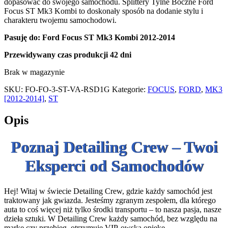
dopasować do swojego samochodu. Splittery Tylne Boczne Ford
Focus ST Mk3 Kombi to doskonały sposób na dodanie stylu i
charakteru twojemu samochodowi.
Pasuję do:
Ford Focus ST Mk3 Kombi 2012-2014
Przewidywany czas produkcji 42 dni
Brak w magazynie
SKU:
FO-FO-3-ST-VA-RSD1G
Kategorie:
FOCUS
,
FORD
,
MK3
[2012-2014]
,
ST
Opis
Poznaj Detailing Crew – Twoi
Eksperci od Samochodów
Hej! Witaj w świecie Detailing Crew, gdzie każdy samochód jest
traktowany jak gwiazda. Jesteśmy zgranym zespołem, dla którego
auta to coś więcej niż tylko środki transportu – to nasza pasja, nasze
dzieła sztuki. W Detailing Crew każdy samochód, bez względu na
markę czy przebieg, otrzymuje VIP-owską opiekę.