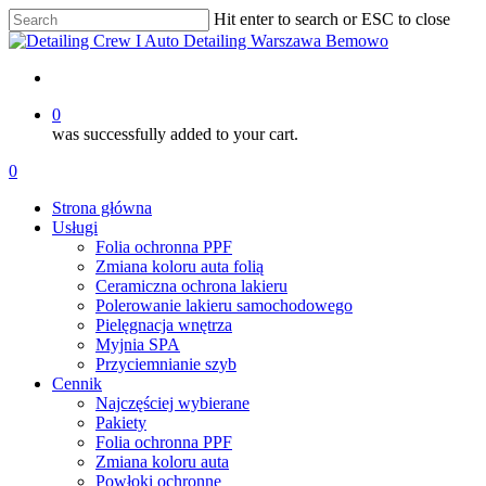
Skip
Hit enter to search or ESC to close
to
Close
main
Search
content
account
0
was successfully added to your cart.
Menu
account
0
Menu
Strona główna
Usługi
Folia ochronna PPF
Zmiana koloru auta folią
Ceramiczna ochrona lakieru
Polerowanie lakieru samochodowego
Pielęgnacja wnętrza
Myjnia SPA
Przyciemnianie szyb
Cennik
Najczęściej wybierane
Pakiety
Folia ochronna PPF
Zmiana koloru auta
Powłoki ochronne