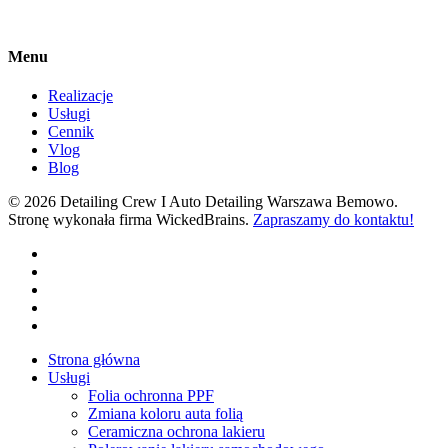
Menu
Realizacje
Usługi
Cennik
Vlog
Blog
© 2026 Detailing Crew I Auto Detailing Warszawa Bemowo.
Stronę wykonała firma WickedBrains.
Zapraszamy do kontaktu!
facebook
youtube
google-
plus
instagram
tiktok
Close
Strona główna
Menu
Usługi
Folia ochronna PPF
Zmiana koloru auta folią
Ceramiczna ochrona lakieru