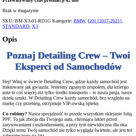
Przewidywany czas produkcji
42 dni
Brak w magazynie
SKU:
BM-X3-01-RD1G
Kategorie:
BMW
,
G01 [2017-2021]
,
STANDARD
,
X3
Opis
Poznaj Detailing Crew – Twoi
Eksperci od Samochodów
Hej! Witaj w świecie Detailing Crew, gdzie każdy samochód jest
traktowany jak gwiazda. Jesteśmy zgranym zespołem, dla którego
auta to coś więcej niż tylko środki transportu – to nasza pasja, nasze
dzieła sztuki. W Detailing Crew każdy samochód, bez względu na
markę czy przebieg, otrzymuje VIP-owską opiekę.
Co robimy?
Nasza specjalność to przede wszystkim oklejanie folią
PPF. To jak zbroja dla Twojego auta, chroniąca lakier przed
zarysowaniami i uszkodzeniami, a przy tym niewidoczna dla oka.
Dzięki temu Twój samochód nie tylko wygląda świetnie, ale jest też
zabezpieczony na lata.