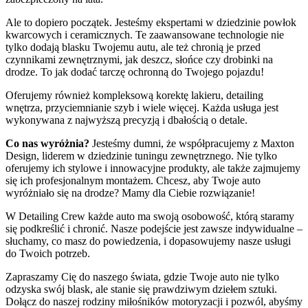
Ale to dopiero początek. Jesteśmy ekspertami w dziedzinie powłok
kwarcowych i ceramicznych. Te zaawansowane technologie nie
tylko dodają blasku Twojemu autu, ale też chronią je przed
czynnikami zewnętrznymi, jak deszcz, słońce czy drobinki na
drodze. To jak dodać tarczę ochronną do Twojego pojazdu!
Oferujemy również kompleksową korektę lakieru, detailing
wnętrza, przyciemnianie szyb i wiele więcej. Każda usługa jest
wykonywana z najwyższą precyzją i dbałością o detale.
Co nas wyróżnia?
Jesteśmy dumni, że współpracujemy z Maxton
Design, liderem w dziedzinie tuningu zewnętrznego. Nie tylko
oferujemy ich stylowe i innowacyjne produkty, ale także zajmujemy
się ich profesjonalnym montażem. Chcesz, aby Twoje auto
wyróżniało się na drodze? Mamy dla Ciebie rozwiązanie!
W Detailing Crew każde auto ma swoją osobowość, którą staramy
się podkreślić i chronić. Nasze podejście jest zawsze indywidualne –
słuchamy, co masz do powiedzenia, i dopasowujemy nasze usługi
do Twoich potrzeb.
Zapraszamy Cię do naszego świata, gdzie Twoje auto nie tylko
odzyska swój blask, ale stanie się prawdziwym dziełem sztuki.
Dołącz do naszej rodziny miłośników motoryzacji i pozwól, abyśmy