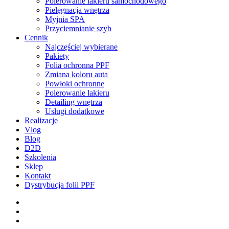
Polerowanie lakieru samochodowego
Pielęgnacja wnętrza
Myjnia SPA
Przyciemnianie szyb
Cennik
Najczęściej wybierane
Pakiety
Folia ochronna PPF
Zmiana koloru auta
Powłoki ochronne
Polerowanie lakieru
Detailing wnętrza
Usługi dodatkowe
Realizacje
Vlog
Blog
D2D
Szkolenia
Sklep
Kontakt
Dystrybucja folii PPF
facebook
pinterest
youtube