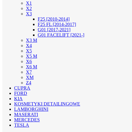
X1
X2
X3
F25 [2010-2014]
F25 FL [2014-2017]
G01 [2017-2021]
G01 FACELIFT [2021-]
X3 M
X4
X5
X5 M
X6
X6 M
X7
XM
Z4
CUPRA
FORD
KIA
KOSMETYKI DETAILINGOWE
LAMBORGHINI
MASERATI
MERCEDES
TESLA