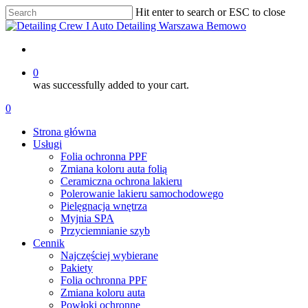
Skip
Hit enter to search or ESC to close
to
Close
main
Search
content
account
0
was successfully added to your cart.
Menu
account
0
Menu
Strona główna
Usługi
Folia ochronna PPF
Zmiana koloru auta folią
Ceramiczna ochrona lakieru
Polerowanie lakieru samochodowego
Pielęgnacja wnętrza
Myjnia SPA
Przyciemnianie szyb
Cennik
Najczęściej wybierane
Pakiety
Folia ochronna PPF
Zmiana koloru auta
Powłoki ochronne