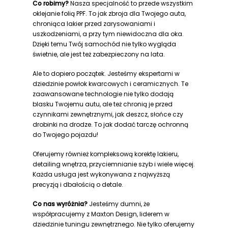
Co robimy?
Nasza specjalność to przede wszystkim
oklejanie folią PPF. To jak zbroja dla Twojego auta,
chroniąca lakier przed zarysowaniami i
uszkodzeniami, a przy tym niewidoczna dla oka.
Dzięki temu Twój samochód nie tylko wygląda
świetnie, ale jest też zabezpieczony na lata.
Ale to dopiero początek. Jesteśmy ekspertami w
dziedzinie powłok kwarcowych i ceramicznych. Te
zaawansowane technologie nie tylko dodają
blasku Twojemu autu, ale też chronią je przed
czynnikami zewnętrznymi, jak deszcz, słońce czy
drobinki na drodze. To jak dodać tarczę ochronną
do Twojego pojazdu!
Oferujemy również kompleksową korektę lakieru,
detailing wnętrza, przyciemnianie szyb i wiele więcej.
Każda usługa jest wykonywana z najwyższą
precyzją i dbałością o detale.
Co nas wyróżnia?
Jesteśmy dumni, że
współpracujemy z Maxton Design, liderem w
dziedzinie tuningu zewnętrznego. Nie tylko oferujemy