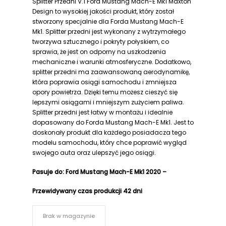
Splitter Przedni V.1 Ford Mustang Mach-E Mk1 Maxton
Design to wysokiej jakości produkt, który został
stworzony specjalnie dla Forda Mustang Mach-E
Mk1. Splitter przedni jest wykonany z wytrzymałego
tworzywa sztucznego i pokryty połyskiem, co
sprawia, że jest on odporny na uszkodzenia
mechaniczne i warunki atmosferyczne. Dodatkowo,
splitter przedni ma zaawansowaną aerodynamikę,
która poprawia osiągi samochodu i zmniejsza
opory powietrza. Dzięki temu możesz cieszyć się
lepszymi osiągami i mniejszym zużyciem paliwa.
Splitter przedni jest łatwy w montażu i idealnie
dopasowany do Forda Mustang Mach-E Mk1. Jest to
doskonały produkt dla każdego posiadacza tego
modelu samochodu, który chce poprawić wygląd
swojego auta oraz ulepszyć jego osiągi.
Pasuje do
:
Ford Mustang Mach-E Mk1 2020 –
Przewidywany czas produkcji 42 dni
Brak w magazynie