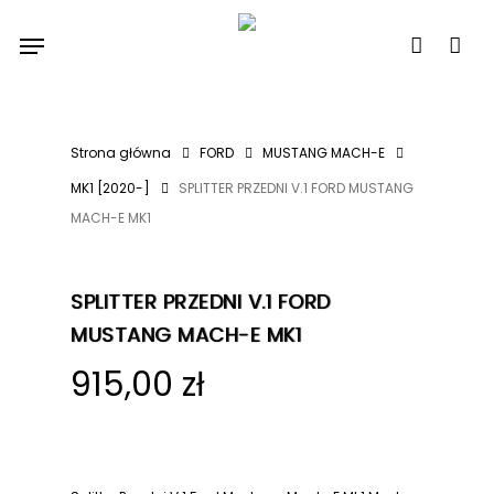
Skip
Menu
to
account
main
content
Strona główna
FORD
MUSTANG MACH-E
MK1 [2020-]
SPLITTER PRZEDNI V.1 FORD MUSTANG
MACH-E MK1
SPLITTER PRZEDNI V.1 FORD
MUSTANG MACH-E MK1
915,00
zł