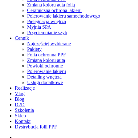
Zmiana koloru auta folią
Ceramiczna ochrona lakieru
Polerowanie lakieru samochodowego
Pielęgnacja wnętrza
Myjnia SPA
Przyciemnianie szyb
Cennik
Najczęściej wybierane
Pakiety
Folia ochronna PPF
Zmiana koloru auta
Powłoki ochronne
Polerowanie lakieru
Detailing wnętrza
Usługi dodatkowe
Realizacje
Vlog
Blog
D2D
Szkolenia
Sklep
Kontakt
Dystrybucja folii PPF
facebook