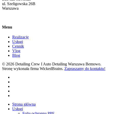
ul. Szeligowska 26B
Warszawa
Menu
Realizacje
Usługi
Cennik
Vlog
Blog
© 2026 Detailing Crew I Auto Detailing Warszawa Bemowo.
Stronę wykonała firma WickedBrains.
Zapraszamy do kontaktu!
facebook
youtube
google-
plus
instagram
tiktok
Close
Strona główna
Menu
Usługi
Folia ochronna PPF