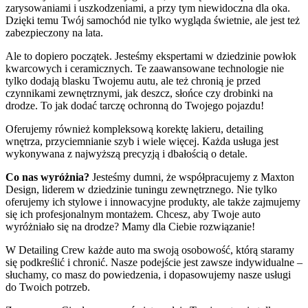
zarysowaniami i uszkodzeniami, a przy tym niewidoczna dla oka.
Dzięki temu Twój samochód nie tylko wygląda świetnie, ale jest też
zabezpieczony na lata.
Ale to dopiero początek. Jesteśmy ekspertami w dziedzinie powłok
kwarcowych i ceramicznych. Te zaawansowane technologie nie
tylko dodają blasku Twojemu autu, ale też chronią je przed
czynnikami zewnętrznymi, jak deszcz, słońce czy drobinki na
drodze. To jak dodać tarczę ochronną do Twojego pojazdu!
Oferujemy również kompleksową korektę lakieru, detailing
wnętrza, przyciemnianie szyb i wiele więcej. Każda usługa jest
wykonywana z najwyższą precyzją i dbałością o detale.
Co nas wyróżnia?
Jesteśmy dumni, że współpracujemy z Maxton
Design, liderem w dziedzinie tuningu zewnętrznego. Nie tylko
oferujemy ich stylowe i innowacyjne produkty, ale także zajmujemy
się ich profesjonalnym montażem. Chcesz, aby Twoje auto
wyróżniało się na drodze? Mamy dla Ciebie rozwiązanie!
W Detailing Crew każde auto ma swoją osobowość, którą staramy
się podkreślić i chronić. Nasze podejście jest zawsze indywidualne –
słuchamy, co masz do powiedzenia, i dopasowujemy nasze usługi
do Twoich potrzeb.