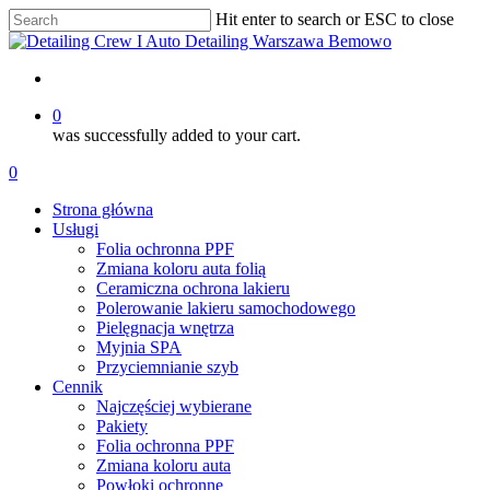
Skip
Hit enter to search or ESC to close
to
Close
main
Search
content
account
0
was successfully added to your cart.
Menu
account
0
Menu
Strona główna
Usługi
Folia ochronna PPF
Zmiana koloru auta folią
Ceramiczna ochrona lakieru
Polerowanie lakieru samochodowego
Pielęgnacja wnętrza
Myjnia SPA
Przyciemnianie szyb
Cennik
Najczęściej wybierane
Pakiety
Folia ochronna PPF
Zmiana koloru auta
Powłoki ochronne