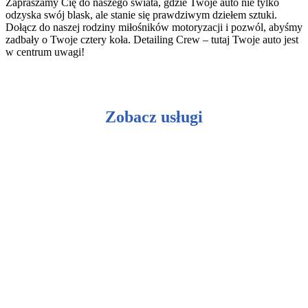
Zapraszamy Cię do naszego świata, gdzie Twoje auto nie tylko
odzyska swój blask, ale stanie się prawdziwym dziełem sztuki.
Dołącz do naszej rodziny miłośników motoryzacji i pozwól, abyśmy
zadbały o Twoje cztery koła. Detailing Crew – tutaj Twoje auto jest
w centrum uwagi!
Zobacz usługi
Ceramiczna ochrona lakieru