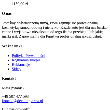
1159,00
zł
O nas
Jesteśmy doświadczoną firmą, która zajmuje się profesjonalną
kosmetyką samochodową i nie tylko. Każde auto jest dla nas bardzo
cenne i wyjątkowe niezależnie od tego ile ma przebiegu lub jakiej
marki jest. Zapewniamy dla Państwa profesjonalną jakość usług.
Ważne linki
Polityka Prywatności
Regulamin sklepu
Reklamacje
Sklep
Kontakt
Masz pytania?
+48 507 477 593
kontakt@detailing-crew.pl
Lub nas odwiedź: