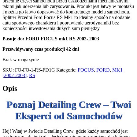
przednie części samochodu przed uszkodzeniami mechanicznymi,
takimi jak uderzenia lub zarysowania. Produkt jest łatwy w montażu
i można go łatwo dopasować do konkretnego modelu samochodu.
Splitter Przedni Ford Focus RS Mk1 to idealny sposób na dodanie
autu sportowego charakteru i poprawienie aerodynamiki bez
konieczności inwestowania dużych sum pieniędzy.
Pasuje do:
FORD FOCUS mk1 RS 2002- 2003
Przewidywany czas produkcji 42 dni
Brak w magazynie
SKU:
FO-FO-1-RS-FD1G
Kategorie:
FOCUS
,
FORD
,
MK1
[2002-2003]
,
RS
Opis
Poznaj Detailing Crew – Twoi
Eksperci od Samochodów
Hej! Witaj w świecie Detailing Crew, gdzie każdy samochód jest
traktowany jak gwiazda. Jesteśmy zgranym zespołem, dla którego