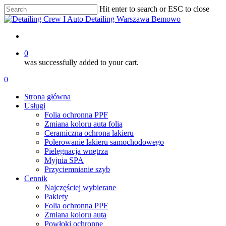
Skip
Hit enter to search or ESC to close
to
Close
main
Search
content
account
0
was successfully added to your cart.
Menu
account
0
Menu
Strona główna
Usługi
Folia ochronna PPF
Zmiana koloru auta folią
Ceramiczna ochrona lakieru
Polerowanie lakieru samochodowego
Pielęgnacja wnętrza
Myjnia SPA
Przyciemnianie szyb
Cennik
Najczęściej wybierane
Pakiety
Folia ochronna PPF
Zmiana koloru auta
Powłoki ochronne