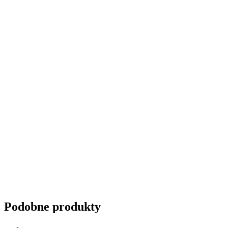
Przyciemnianie szyb
Podobne produkty