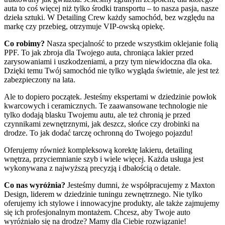
auta to coś więcej niż tylko środki transportu – to nasza pasja, nasze
dzieła sztuki. W Detailing Crew każdy samochód, bez względu na
markę czy przebieg, otrzymuje VIP-owską opiekę.
Co robimy?
Nasza specjalność to przede wszystkim oklejanie folią
PPF. To jak zbroja dla Twojego auta, chroniąca lakier przed
zarysowaniami i uszkodzeniami, a przy tym niewidoczna dla oka.
Dzięki temu Twój samochód nie tylko wygląda świetnie, ale jest też
zabezpieczony na lata.
Ale to dopiero początek. Jesteśmy ekspertami w dziedzinie powłok
kwarcowych i ceramicznych. Te zaawansowane technologie nie
tylko dodają blasku Twojemu autu, ale też chronią je przed
czynnikami zewnętrznymi, jak deszcz, słońce czy drobinki na
drodze. To jak dodać tarczę ochronną do Twojego pojazdu!
Oferujemy również kompleksową korektę lakieru, detailing
wnętrza, przyciemnianie szyb i wiele więcej. Każda usługa jest
wykonywana z najwyższą precyzją i dbałością o detale.
Co nas wyróżnia?
Jesteśmy dumni, że współpracujemy z Maxton
Design, liderem w dziedzinie tuningu zewnętrznego. Nie tylko
oferujemy ich stylowe i innowacyjne produkty, ale także zajmujemy
się ich profesjonalnym montażem. Chcesz, aby Twoje auto
wyróżniało się na drodze? Mamy dla Ciebie rozwiązanie!