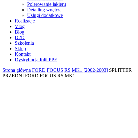
Polerowanie lakieru
Detailing wnętrza
Usługi dodatkowe
Realizacje
Vlog
Blog
D2D
Szkolenia
Sklep
Kontakt
Dystrybucja folii PPF
Strona główna
FORD
FOCUS
RS
MK1 [2002-2003]
SPLITTER
PRZEDNI FORD FOCUS RS MK1