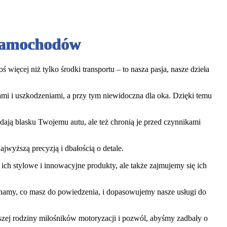
 Samochodów
więcej niż tylko środki transportu – to nasza pasja, nasze dzieła
iami i uszkodzeniami, a przy tym niewidoczna dla oka. Dzięki temu
ają blasku Twojemu autu, ale też chronią je przed czynnikami
jwyższą precyzją i dbałością o detale.
ch stylowe i innowacyjne produkty, ale także zajmujemy się ich
uchamy, co masz do powiedzenia, i dopasowujemy nasze usługi do
aszej rodziny miłośników motoryzacji i pozwól, abyśmy zadbały o