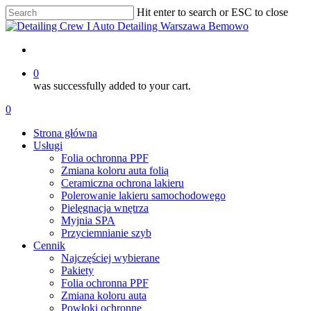
Skip
Hit enter to search or ESC to close
to
Close
main
Search
content
account
0
was successfully added to your cart.
Menu
account
0
Menu
Strona główna
Usługi
Folia ochronna PPF
Zmiana koloru auta folią
Ceramiczna ochrona lakieru
Polerowanie lakieru samochodowego
Pielęgnacja wnętrza
Myjnia SPA
Przyciemnianie szyb
Cennik
Najczęściej wybierane
Pakiety
Folia ochronna PPF
Zmiana koloru auta
Powłoki ochronne