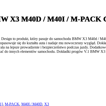
X3 M40D / M40I / M-PACK 
sign to produkt, który pasuje do samochodu BMW X3 M40d / M40i /
e dopasowuje się do kształtu auta i nadaje mu nowoczesny wygląd. 
wala na lepsze prowadzenie i bezpieczeństwo podczas jazdy. Dodatkow
sować do innych elementów samochodu. Dokładki progów V.1 BMW X3 
1]
,
M-PACK
,
M40I / M40D
,
X3