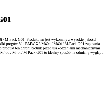
G01
 M-Pack G01. Produkt ten jest wykonany z wysokiej jakości
Dokładki progów V.1 BMW X3 M40d / M40i / M-Pack G01 zapewnia
o produkt ten chroni błotnik przed uszkodzeniami mechanicznymi
M40d / M40i / M-Pack G01 to idealny sposób na odmianę wyglądu