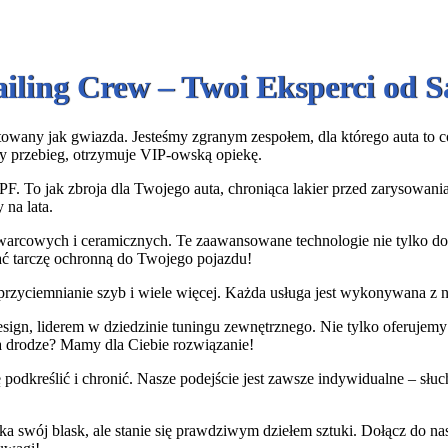
ailing Crew – Twoi Eksperci od
owany jak gwiazda. Jesteśmy zgranym zespołem, dla którego auta to coś 
y przebieg, otrzymuje VIP-owską opiekę.
PF. To jak zbroja dla Twojego auta, chroniąca lakier przed zarysowan
 na lata.
warcowych i ceramicznych. Te zaawansowane technologie nie tylko dod
dać tarczę ochronną do Twojego pojazdu!
rzyciemnianie szyb i wiele więcej. Każda usługa jest wykonywana z na
gn, liderem w dziedzinie tuningu zewnętrznego. Nie tylko oferujemy i
a drodze? Mamy dla Ciebie rozwiązanie!
podkreślić i chronić. Nasze podejście jest zawsze indywidualne – sł
ka swój blask, ale stanie się prawdziwym dziełem sztuki. Dołącz do n