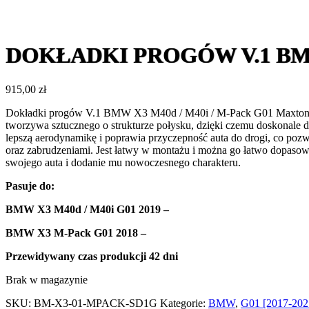
DOKŁADKI PROGÓW V.1 BMW 
915,00
zł
Dokładki progów V.1 BMW X3 M40d / M40i / M-Pack G01 Maxton De
tworzywa sztucznego o strukturze połysku, dzięki czemu doskonal
lepszą aerodynamikę i poprawia przyczepność auta do drogi, co poz
oraz zabrudzeniami. Jest łatwy w montażu i można go łatwo dopa
swojego auta i dodanie mu nowoczesnego charakteru.
Pasuje do:
BMW X3 M40d / M40i G01 2019 –
BMW X3 M-Pack G01 2018 –
Przewidywany czas produkcji
42 dni
Brak w magazynie
SKU:
BM-X3-01-MPACK-SD1G
Kategorie:
BMW
,
G01 [2017-202