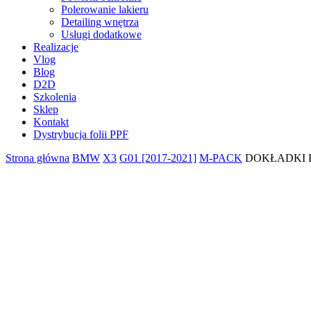
Polerowanie lakieru
Detailing wnętrza
Usługi dodatkowe
Realizacje
Vlog
Blog
D2D
Szkolenia
Sklep
Kontakt
Dystrybucja folii PPF
Strona główna
BMW
X3
G01 [2017-2021]
M-PACK
DOKŁADKI P