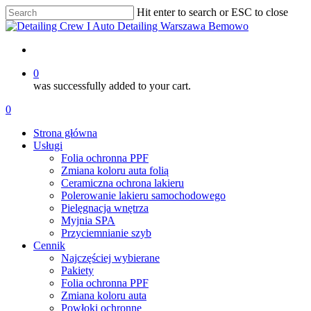
Skip
Hit enter to search or ESC to close
to
Close
main
Search
content
account
0
was successfully added to your cart.
Menu
account
0
Menu
Strona główna
Usługi
Folia ochronna PPF
Zmiana koloru auta folią
Ceramiczna ochrona lakieru
Polerowanie lakieru samochodowego
Pielęgnacja wnętrza
Myjnia SPA
Przyciemnianie szyb
Cennik
Najczęściej wybierane
Pakiety
Folia ochronna PPF
Zmiana koloru auta
Powłoki ochronne