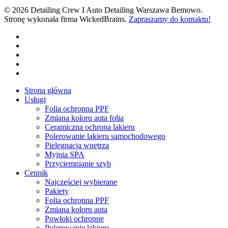
© 2026 Detailing Crew I Auto Detailing Warszawa Bemowo.
Stronę wykonała firma WickedBrains.
Zapraszamy do kontaktu!
facebook
youtube
google-
plus
instagram
tiktok
Close
Strona główna
Menu
Usługi
Folia ochronna PPF
Zmiana koloru auta folią
Ceramiczna ochrona lakieru
Polerowanie lakieru samochodowego
Pielęgnacja wnętrza
Myjnia SPA
Przyciemnianie szyb
Cennik
Najczęściej wybierane
Pakiety
Folia ochronna PPF
Zmiana koloru auta
Powłoki ochronne
Polerowanie lakieru