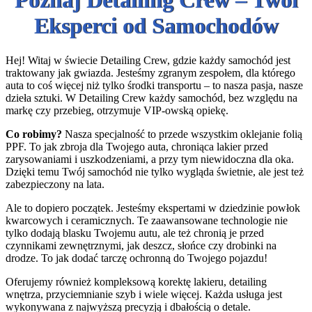
Poznaj Detailing Crew – Twoi
Eksperci od Samochodów
Hej! Witaj w świecie Detailing Crew, gdzie każdy samochód jest
traktowany jak gwiazda. Jesteśmy zgranym zespołem, dla którego
auta to coś więcej niż tylko środki transportu – to nasza pasja, nasze
dzieła sztuki. W Detailing Crew każdy samochód, bez względu na
markę czy przebieg, otrzymuje VIP-owską opiekę.
Co robimy?
Nasza specjalność to przede wszystkim oklejanie folią
PPF. To jak zbroja dla Twojego auta, chroniąca lakier przed
zarysowaniami i uszkodzeniami, a przy tym niewidoczna dla oka.
Dzięki temu Twój samochód nie tylko wygląda świetnie, ale jest też
zabezpieczony na lata.
Ale to dopiero początek. Jesteśmy ekspertami w dziedzinie powłok
kwarcowych i ceramicznych. Te zaawansowane technologie nie
tylko dodają blasku Twojemu autu, ale też chronią je przed
czynnikami zewnętrznymi, jak deszcz, słońce czy drobinki na
drodze. To jak dodać tarczę ochronną do Twojego pojazdu!
Oferujemy również kompleksową korektę lakieru, detailing
wnętrza, przyciemnianie szyb i wiele więcej. Każda usługa jest
wykonywana z najwyższą precyzją i dbałością o detale.