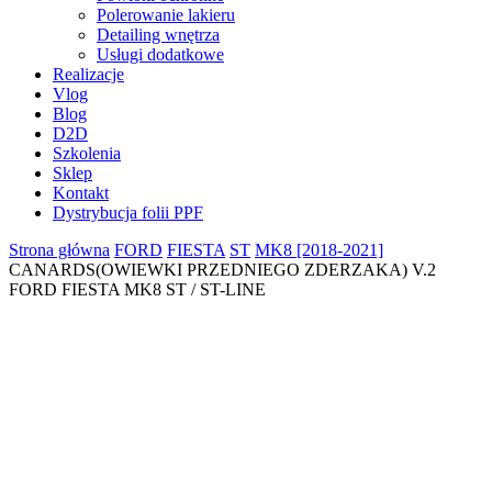
Polerowanie lakieru
Detailing wnętrza
Usługi dodatkowe
Realizacje
Vlog
Blog
D2D
Szkolenia
Sklep
Kontakt
Dystrybucja folii PPF
Strona główna
FORD
FIESTA
ST
MK8 [2018-2021]
CANARDS(OWIEWKI PRZEDNIEGO ZDERZAKA) V.2
FORD FIESTA MK8 ST / ST-LINE