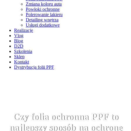
Zmiana koloru auta
Powłoki ochronne
Polerowanie lakieru
Detailing wnętrza
Usługi dodatkowe
Realizacje
Vlog
Blog
D2D
Szkolenia
Sklep
Kontakt
Dystrybucja folii PPF
Auto Detailing
Czy folia ochronna PPF to
najlepszy sposób na ochronę