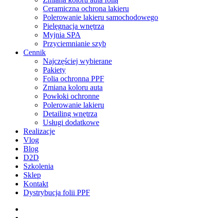
Ceramiczna ochrona lakieru
Polerowanie lakieru samochodowego
Pielęgnacja wnętrza
Myjnia SPA
Przyciemnianie szyb
Cennik
Najczęściej wybierane
Pakiety
Folia ochronna PPF
Zmiana koloru auta
Powłoki ochronne
Polerowanie lakieru
Detailing wnętrza
Usługi dodatkowe
Realizacje
Vlog
Blog
D2D
Szkolenia
Sklep
Kontakt
Dystrybucja folii PPF
facebook
pinterest