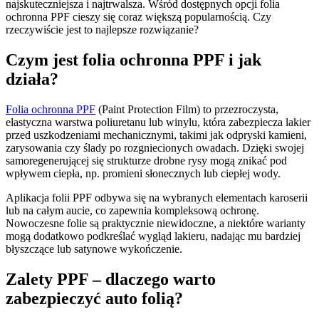
najskuteczniejsza i najtrwalsza. Wśród dostępnych opcji folia
ochronna PPF cieszy się coraz większą popularnością. Czy
rzeczywiście jest to najlepsze rozwiązanie?
Czym jest folia ochronna PPF i jak
działa?
Folia ochronna PPF
(Paint Protection Film) to przezroczysta,
elastyczna warstwa poliuretanu lub winylu, która zabezpiecza lakier
przed uszkodzeniami mechanicznymi, takimi jak odpryski kamieni,
zarysowania czy ślady po rozgniecionych owadach. Dzięki swojej
samoregenerującej się strukturze drobne rysy mogą znikać pod
wpływem ciepła, np. promieni słonecznych lub ciepłej wody.
Aplikacja folii PPF odbywa się na wybranych elementach karoserii
lub na całym aucie, co zapewnia kompleksową ochronę.
Nowoczesne folie są praktycznie niewidoczne, a niektóre warianty
mogą dodatkowo podkreślać wygląd lakieru, nadając mu bardziej
błyszczące lub satynowe wykończenie.
Zalety PPF – dlaczego warto
zabezpieczyć auto folią?