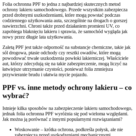
Folia ochronna PPF to jedna z najbardziej skutecznych metod
ochrony lakieru samochodowego. Przede wszystkim zabezpiecza
przed drobnymi uszkodzeniami, które mogą powstać podczas
codziennego użytkowania auta, szczególnie na drogach o gorszej
nawierzchni. Chroni także przed działaniem promieni UV, co
zapobiega blaknięciu lakieru i sprawia, że samochód wygląda jak
nowy przez długie lata użytkowania.
Zaletą PPF jest także odporność na substancje chemiczne, takie jak
sól drogowa, ptasie odchody czy resztki owadów, które mogą
powodować trwałe uszkodzenia powłoki lakierniczej. Właściciele
aut, którzy zdecydują się na takie zabezpieczenie, mogą liczyć na
łatwiejsze utrzymanie czystości, ponieważ folia zmniejsza
przywieranie brudu i ułatwia mycie pojazdu.
PPF vs. inne metody ochrony lakieru – co
wybrać?
Istnieje kilka sposobów na zabezpieczenie lakieru samochodowego,
jednak folia ochronna PPF wyróżnia się pod wieloma względami.
Jak można ją porównać z innymi popularnymi rozwiązaniami?
Woskowanie – krótka ochrona, podkreśla połysk, ale nie
zabezpiecza przed uszkodzeniami mechanicznymi.