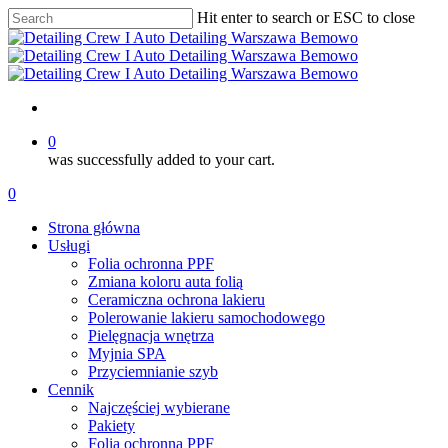
Skip
Hit enter to search or ESC to close
to
Close
main
Search
content
account
0
was successfully added to your cart.
Menu
account
0
Menu
Strona główna
Usługi
Folia ochronna PPF
Zmiana koloru auta folią
Ceramiczna ochrona lakieru
Polerowanie lakieru samochodowego
Pielęgnacja wnętrza
Myjnia SPA
Przyciemnianie szyb
Cennik
Najczęściej wybierane
Pakiety
Folia ochronna PPF