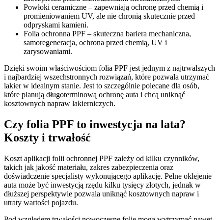
Powłoki ceramiczne – zapewniają ochronę przed chemią i
promieniowaniem UV, ale nie chronią skutecznie przed
odpryskami kamieni.
Folia ochronna PPF – skuteczna bariera mechaniczna,
samoregeneracja, ochrona przed chemią, UV i
zarysowaniami.
Dzięki swoim właściwościom folia PPF jest jednym z najtrwalszych
i najbardziej wszechstronnych rozwiązań, które pozwala utrzymać
lakier w idealnym stanie. Jest to szczególnie polecane dla osób,
które planują długoterminową ochronę auta i chcą uniknąć
kosztownych napraw lakierniczych.
Czy folia PPF to inwestycja na lata?
Koszty i trwałość
Koszt aplikacji folii ochronnej PPF zależy od kilku czynników,
takich jak jakość materiału, zakres zabezpieczenia oraz
doświadczenie specjalisty wykonującego aplikację. Pełne oklejenie
auta może być inwestycją rzędu kilku tysięcy złotych, jednak w
dłuższej perspektywie pozwala uniknąć kosztownych napraw i
utraty wartości pojazdu.
Pod względem trwałości nowoczesne folie mogą wytrzymać nawet