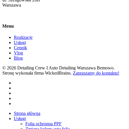
Warszawa
Menu
Realizacje
Usługi
Cennik
Vlog
Blog
© 2026 Detailing Crew I Auto Detailing Warszawa Bemowo.
Stronę wykonała firma WickedBrains.
Zapraszamy do kontaktu!
facebook
youtube
google-
plus
instagram
tiktok
Close
Strona główna
Menu
Usługi
Folia ochronna PPF
Zmiana koloru auta folią