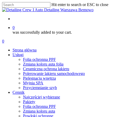
Skip
Hit enter to search or ESC to close
to
Close
main
Search
content
account
0
was successfully added to your cart.
Menu
account
0
Menu
Strona główna
Usługi
Folia ochronna PPF
Zmiana koloru auta folią
Ceramiczna ochrona lakieru
Polerowanie lakieru samochodowego
Pielęgnacja wnętrza
Myjnia SPA
Przyciemnianie szyb
Cennik
Najczęściej wybierane
Pakiety
Folia ochronna PPF
Zmiana koloru auta
Powłoki ochronne