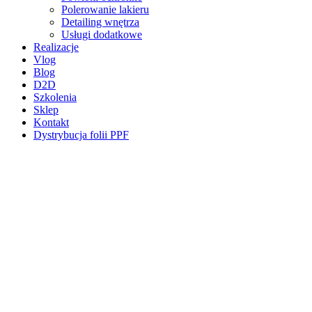
Polerowanie lakieru
Detailing wnętrza
Usługi dodatkowe
Realizacje
Vlog
Blog
D2D
Szkolenia
Sklep
Kontakt
Dystrybucja folii PPF