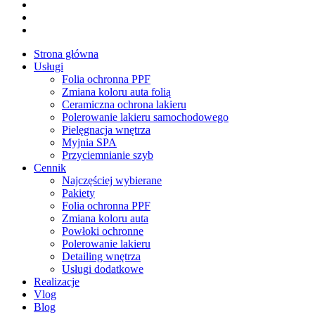
google-
plus
instagram
tiktok
Close
Strona główna
Menu
Usługi
Folia ochronna PPF
Zmiana koloru auta folią
Ceramiczna ochrona lakieru
Polerowanie lakieru samochodowego
Pielęgnacja wnętrza
Myjnia SPA
Przyciemnianie szyb
Cennik
Najczęściej wybierane
Pakiety
Folia ochronna PPF
Zmiana koloru auta
Powłoki ochronne
Polerowanie lakieru
Detailing wnętrza
Usługi dodatkowe
Realizacje
Vlog
Blog