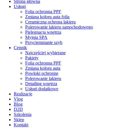
Close
Strona główna
Menu
Usługi
Folia ochronna PPF
Zmiana koloru auta folią
Ceramiczna ochrona lakieru
Polerowanie lakieru samochodowego
Pielęgnacja wnętrza
Myjnia SPA
Przyciemnianie szyb
Cennik
Najczęściej wybierane
Pakiety
Folia ochronna PPF
Zmiana koloru auta
Powłoki ochronne
Polerowanie lakieru
Detailing wnętrza
Usługi dodatkowe
Realizacje
Vlog
Blog
D2D
Szkolenia
Sklep
Kontakt