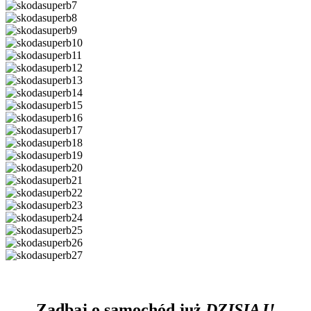
Zadbaj o samochód już
DZISIAJ!