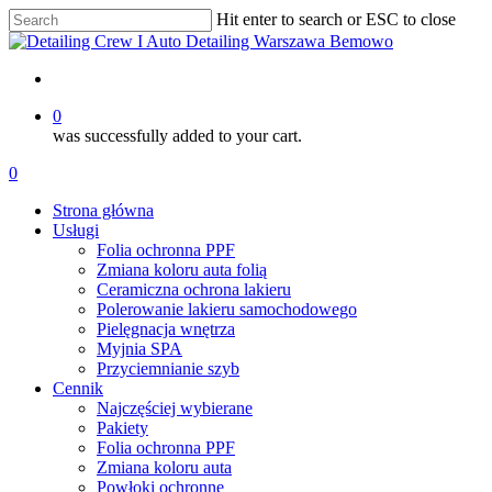
Skip
Hit enter to search or ESC to close
to
Close
main
Search
content
account
0
was successfully added to your cart.
Menu
account
0
Menu
Strona główna
Usługi
Folia ochronna PPF
Zmiana koloru auta folią
Ceramiczna ochrona lakieru
Polerowanie lakieru samochodowego
Pielęgnacja wnętrza
Myjnia SPA
Przyciemnianie szyb
Cennik
Najczęściej wybierane
Pakiety
Folia ochronna PPF
Zmiana koloru auta
Powłoki ochronne