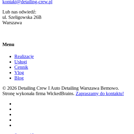
kontakt@detailing-crew.pl
Lub nas odwiedź:
ul. Szeligowska 26B
Warszawa
Menu
Realizacje
Usługi
Cennik
Vlog
Blog
© 2026 Detailing Crew I Auto Detailing Warszawa Bemowo.
Stronę wykonała firma WickedBrains.
Zapraszamy do kontaktu!
facebook
youtube
google-
plus
instagram
tiktok