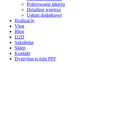
Polerowanie lakieru
Detailing wnętrza
Usługi dodatkowe
Realizacje
Vlog
Blog
D2D
Szkolenia
Sklep
Kontakt
Dystrybucja folii PPF