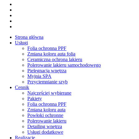
facebook
youtube
google-
plus
instagram
tiktok
Close
Strona główna
Menu
Usługi
Folia ochronna PPF
Zmiana koloru auta folią
Ceramiczna ochrona lakieru
Polerowanie lakieru samochodowego
Pielęgnacja wnętrza
Myjnia SPA
Przyciemnianie szyb
Cennik
Najczęściej wybierane
Pakiety
Folia ochronna PPF
Zmiana koloru auta
Powłoki ochronne
Polerowanie lakieru
Detailing wnętrza
Usługi dodatkowe
Realizacje