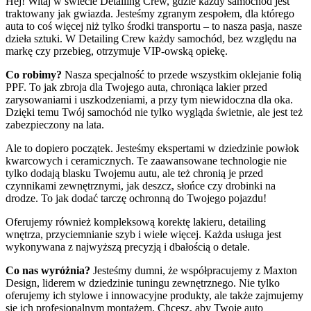
Hej! Witaj w świecie Detailing Crew, gdzie każdy samochód jest
traktowany jak gwiazda. Jesteśmy zgranym zespołem, dla którego
auta to coś więcej niż tylko środki transportu – to nasza pasja, nasze
dzieła sztuki. W Detailing Crew każdy samochód, bez względu na
markę czy przebieg, otrzymuje VIP-owską opiekę.
Co robimy?
Nasza specjalność to przede wszystkim oklejanie folią
PPF. To jak zbroja dla Twojego auta, chroniąca lakier przed
zarysowaniami i uszkodzeniami, a przy tym niewidoczna dla oka.
Dzięki temu Twój samochód nie tylko wygląda świetnie, ale jest też
zabezpieczony na lata.
Ale to dopiero początek. Jesteśmy ekspertami w dziedzinie powłok
kwarcowych i ceramicznych. Te zaawansowane technologie nie
tylko dodają blasku Twojemu autu, ale też chronią je przed
czynnikami zewnętrznymi, jak deszcz, słońce czy drobinki na
drodze. To jak dodać tarczę ochronną do Twojego pojazdu!
Oferujemy również kompleksową korektę lakieru, detailing
wnętrza, przyciemnianie szyb i wiele więcej. Każda usługa jest
wykonywana z najwyższą precyzją i dbałością o detale.
Co nas wyróżnia?
Jesteśmy dumni, że współpracujemy z Maxton
Design, liderem w dziedzinie tuningu zewnętrznego. Nie tylko
oferujemy ich stylowe i innowacyjne produkty, ale także zajmujemy
się ich profesjonalnym montażem. Chcesz, aby Twoje auto