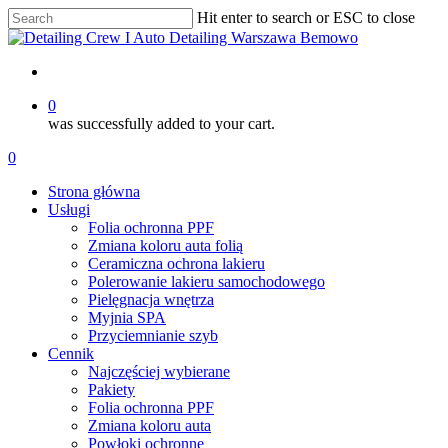
Skip
Hit enter to search or ESC to close
to
Close
main
Search
content
account
0
was successfully added to your cart.
Menu
account
0
Menu
Strona główna
Usługi
Folia ochronna PPF
Zmiana koloru auta folią
Ceramiczna ochrona lakieru
Polerowanie lakieru samochodowego
Pielęgnacja wnętrza
Myjnia SPA
Przyciemnianie szyb
Cennik
Najczęściej wybierane
Pakiety
Folia ochronna PPF
Zmiana koloru auta
Powłoki ochronne