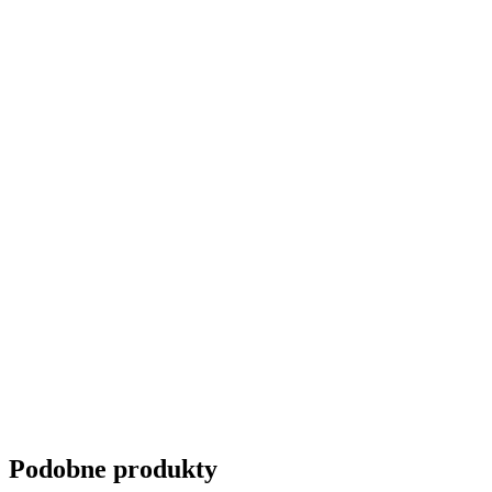
Przyciemnianie szyb
Podobne produkty