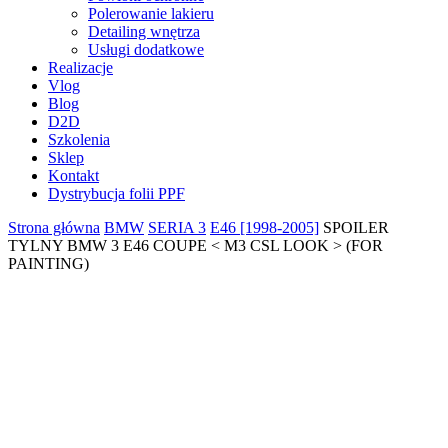
Polerowanie lakieru
Detailing wnętrza
Usługi dodatkowe
Realizacje
Vlog
Blog
D2D
Szkolenia
Sklep
Kontakt
Dystrybucja folii PPF
Strona główna
BMW
SERIA 3
E46 [1998-2005]
SPOILER
TYLNY BMW 3 E46 COUPE < M3 CSL LOOK > (FOR
PAINTING)