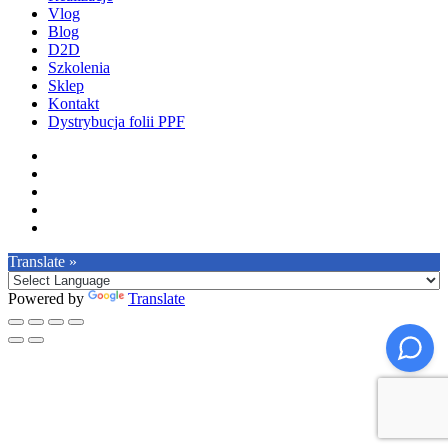
Vlog
Blog
D2D
Szkolenia
Sklep
Kontakt
Dystrybucja folii PPF
facebook
pinterest
youtube
instagram
tiktok
Translate »
Powered by
Translate