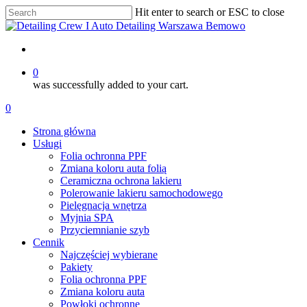
Skip
Hit enter to search or ESC to close
to
Close
main
Search
content
account
0
was successfully added to your cart.
Menu
account
0
Menu
Strona główna
Usługi
Folia ochronna PPF
Zmiana koloru auta folią
Ceramiczna ochrona lakieru
Polerowanie lakieru samochodowego
Pielęgnacja wnętrza
Myjnia SPA
Przyciemnianie szyb
Cennik
Najczęściej wybierane
Pakiety
Folia ochronna PPF
Zmiana koloru auta
Powłoki ochronne