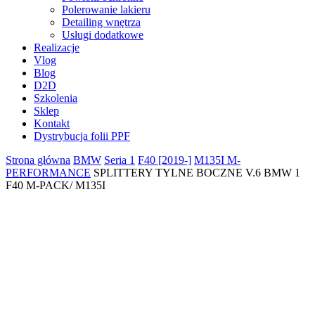
Polerowanie lakieru
Detailing wnętrza
Usługi dodatkowe
Realizacje
Vlog
Blog
D2D
Szkolenia
Sklep
Kontakt
Dystrybucja folii PPF
Strona główna
BMW
Seria 1
F40 [2019-]
M135I M-
PERFORMANCE
SPLITTERY TYLNE BOCZNE V.6 BMW 1
F40 M-PACK/ M135I