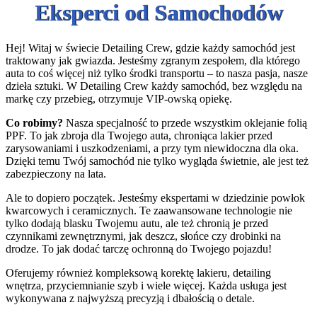
Eksperci od Samochodów
Hej! Witaj w świecie Detailing Crew, gdzie każdy samochód jest
traktowany jak gwiazda. Jesteśmy zgranym zespołem, dla którego
auta to coś więcej niż tylko środki transportu – to nasza pasja, nasze
dzieła sztuki. W Detailing Crew każdy samochód, bez względu na
markę czy przebieg, otrzymuje VIP-owską opiekę.
Co robimy?
Nasza specjalność to przede wszystkim oklejanie folią
PPF. To jak zbroja dla Twojego auta, chroniąca lakier przed
zarysowaniami i uszkodzeniami, a przy tym niewidoczna dla oka.
Dzięki temu Twój samochód nie tylko wygląda świetnie, ale jest też
zabezpieczony na lata.
Ale to dopiero początek. Jesteśmy ekspertami w dziedzinie powłok
kwarcowych i ceramicznych. Te zaawansowane technologie nie
tylko dodają blasku Twojemu autu, ale też chronią je przed
czynnikami zewnętrznymi, jak deszcz, słońce czy drobinki na
drodze. To jak dodać tarczę ochronną do Twojego pojazdu!
Oferujemy również kompleksową korektę lakieru, detailing
wnętrza, przyciemnianie szyb i wiele więcej. Każda usługa jest
wykonywana z najwyższą precyzją i dbałością o detale.