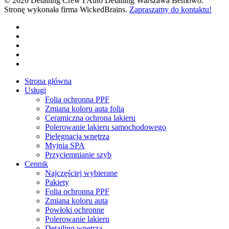
© 2026 Detailing Crew I Auto Detailing Warszawa Bemowo.
Stronę wykonała firma WickedBrains.
Zapraszamy do kontaktu!
facebook
youtube
google-
plus
instagram
tiktok
Close
Strona główna
Menu
Usługi
Folia ochronna PPF
Zmiana koloru auta folią
Ceramiczna ochrona lakieru
Polerowanie lakieru samochodowego
Pielęgnacja wnętrza
Myjnia SPA
Przyciemnianie szyb
Cennik
Najczęściej wybierane
Pakiety
Folia ochronna PPF
Zmiana koloru auta
Powłoki ochronne
Polerowanie lakieru
Detailing wnętrza