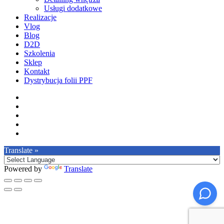
Usługi dodatkowe
Realizacje
Vlog
Blog
D2D
Szkolenia
Sklep
Kontakt
Dystrybucja folii PPF
facebook
pinterest
youtube
instagram
tiktok
Translate »
Powered by
Translate