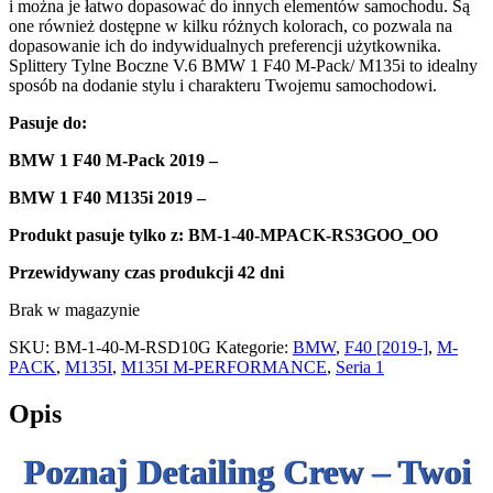
i można je łatwo dopasować do innych elementów samochodu. Są
one również dostępne w kilku różnych kolorach, co pozwala na
dopasowanie ich do indywidualnych preferencji użytkownika.
Splittery Tylne Boczne V.6 BMW 1 F40 M-Pack/ M135i to idealny
sposób na dodanie stylu i charakteru Twojemu samochodowi.
Pasuje do
:
BMW 1 F40 M-Pack 2019 –
BMW 1 F40 M135i 2019 –
Produkt pasuje tylko z: BM-1-40-MPACK-RS3GOO_OO
Przewidywany czas produkcji
42 dni
Brak w magazynie
SKU:
BM-1-40-M-RSD10G
Kategorie:
BMW
,
F40 [2019-]
,
M-
PACK
,
M135I
,
M135I M-PERFORMANCE
,
Seria 1
Opis
Poznaj Detailing Crew – Twoi