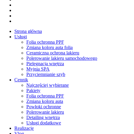
youtube
google-
plus
instagram
tiktok
Close
Strona główna
Menu
Usługi
Folia ochronna PPF
Zmiana koloru auta folią
Ceramiczna ochrona lakieru
Polerowanie lakieru samochodowego
Pielęgnacja wnętrza
Myjnia SPA
Przyciemnianie szyb
Cennik
Najczęściej wybierane
Pakiety
Folia ochronna PPF
Zmiana koloru auta
Powłoki ochronne
Polerowanie lakieru
Detailing wnętrza
Usługi dodatkowe
Realizacje
Vlog