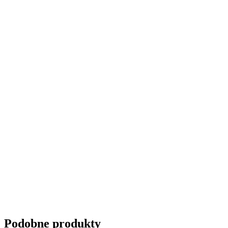
Przyciemnianie szyb
Podobne produkty