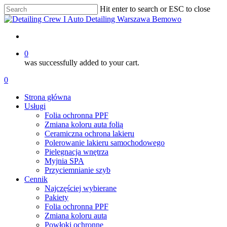
Skip
Hit enter to search or ESC to close
to
Close
main
Search
content
account
0
was successfully added to your cart.
Menu
account
0
Menu
Strona główna
Usługi
Folia ochronna PPF
Zmiana koloru auta folią
Ceramiczna ochrona lakieru
Polerowanie lakieru samochodowego
Pielęgnacja wnętrza
Myjnia SPA
Przyciemnianie szyb
Cennik
Najczęściej wybierane
Pakiety
Folia ochronna PPF
Zmiana koloru auta
Powłoki ochronne