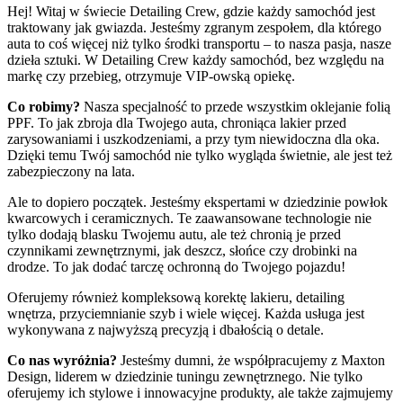
Hej! Witaj w świecie Detailing Crew, gdzie każdy samochód jest
traktowany jak gwiazda. Jesteśmy zgranym zespołem, dla którego
auta to coś więcej niż tylko środki transportu – to nasza pasja, nasze
dzieła sztuki. W Detailing Crew każdy samochód, bez względu na
markę czy przebieg, otrzymuje VIP-owską opiekę.
Co robimy?
Nasza specjalność to przede wszystkim oklejanie folią
PPF. To jak zbroja dla Twojego auta, chroniąca lakier przed
zarysowaniami i uszkodzeniami, a przy tym niewidoczna dla oka.
Dzięki temu Twój samochód nie tylko wygląda świetnie, ale jest też
zabezpieczony na lata.
Ale to dopiero początek. Jesteśmy ekspertami w dziedzinie powłok
kwarcowych i ceramicznych. Te zaawansowane technologie nie
tylko dodają blasku Twojemu autu, ale też chronią je przed
czynnikami zewnętrznymi, jak deszcz, słońce czy drobinki na
drodze. To jak dodać tarczę ochronną do Twojego pojazdu!
Oferujemy również kompleksową korektę lakieru, detailing
wnętrza, przyciemnianie szyb i wiele więcej. Każda usługa jest
wykonywana z najwyższą precyzją i dbałością o detale.
Co nas wyróżnia?
Jesteśmy dumni, że współpracujemy z Maxton
Design, liderem w dziedzinie tuningu zewnętrznego. Nie tylko
oferujemy ich stylowe i innowacyjne produkty, ale także zajmujemy