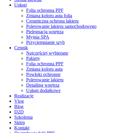
Menu
Usługi
Folia ochronna PPF
Zmiana koloru auta folią
Ceramiczna ochrona lakieru
Polerowanie lakieru samochodowego
Pielęgnacja wnętrza
Myjnia SPA
Przyciemnianie szyb
Cennik
Najczęściej wybierane
Pakiety
Folia ochronna PPF
Zmiana koloru auta
Powłoki ochronne
Polerowanie lakieru
Detailing wnętrza
Usługi dodatkowe
Realizacje
Vlog
Blog
D2D
Szkolenia
Sklep
Kontakt