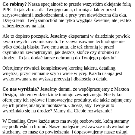
Co robimy?
Nasza specjalność to przede wszystkim oklejanie folią
PPF. To jak zbroja dla Twojego auta, chroniąca lakier przed
zarysowaniami i uszkodzeniami, a przy tym niewidoczna dla oka.
Dzięki temu Twój samochód nie tylko wygląda świetnie, ale jest też
zabezpieczony na lata.
Ale to dopiero początek. Jesteśmy ekspertami w dziedzinie powłok
kwarcowych i ceramicznych. Te zaawansowane technologie nie
tylko dodają blasku Twojemu autu, ale też chronią je przed
czynnikami zewnętrznymi, jak deszcz, słońce czy drobinki na
drodze. To jak dodać tarczę ochronną do Twojego pojazdu!
Oferujemy również kompleksową korektę lakieru, detailing
wnętrza, przyciemnianie szyb i wiele więcej. Każda usługa jest
wykonywana z najwyższą precyzją i dbałością o detale.
Co nas wyróżnia?
Jesteśmy dumni, że współpracujemy z Maxton
Design, liderem w dziedzinie tuningu zewnętrznego. Nie tylko
oferujemy ich stylowe i innowacyjne produkty, ale także zajmujemy
się ich profesjonalnym montażem. Chcesz, aby Twoje auto
wyróżniało się na drodze? Mamy dla Ciebie rozwiązanie!
W Detailing Crew każde auto ma swoją osobowość, którą staramy
się podkreślić i chronić. Nasze podejście jest zawsze indywidualne –
słuchamy, co masz do powiedzenia, i dopasowujemy nasze usługi