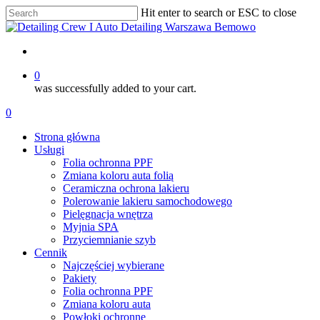
Skip
Hit enter to search or ESC to close
to
Close
main
Search
content
account
0
was successfully added to your cart.
Menu
account
0
Menu
Strona główna
Usługi
Folia ochronna PPF
Zmiana koloru auta folią
Ceramiczna ochrona lakieru
Polerowanie lakieru samochodowego
Pielęgnacja wnętrza
Myjnia SPA
Przyciemnianie szyb
Cennik
Najczęściej wybierane
Pakiety
Folia ochronna PPF
Zmiana koloru auta
Powłoki ochronne