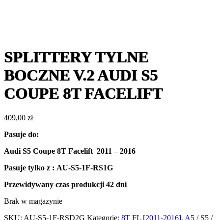
SPLITTERY TYLNE
BOCZNE V.2 AUDI S5
COUPE 8T FACELIFT
409,00
zł
Pasuje do
:
Audi S5 Coupe 8T Facelift 2011 – 2016
Pasuje tylko z : AU-S5-1F-RS1G
Przewidywany czas produkcji
42 dni
Brak w magazynie
SKU:
AU-S5-1F-RSD2G
Kategorie:
8T FL [2011-2016]
,
A5 / S5 /