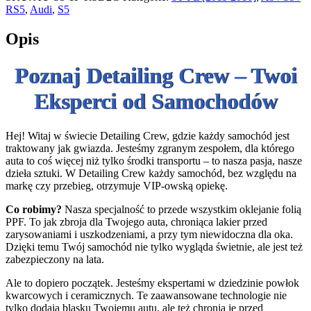
RS5
,
Audi
,
S5
Opis
Poznaj Detailing Crew – Twoi
Eksperci od Samochodów
Hej! Witaj w świecie Detailing Crew, gdzie każdy samochód jest
traktowany jak gwiazda. Jesteśmy zgranym zespołem, dla którego
auta to coś więcej niż tylko środki transportu – to nasza pasja, nasze
dzieła sztuki. W Detailing Crew każdy samochód, bez względu na
markę czy przebieg, otrzymuje VIP-owską opiekę.
Co robimy?
Nasza specjalność to przede wszystkim oklejanie folią
PPF. To jak zbroja dla Twojego auta, chroniąca lakier przed
zarysowaniami i uszkodzeniami, a przy tym niewidoczna dla oka.
Dzięki temu Twój samochód nie tylko wygląda świetnie, ale jest też
zabezpieczony na lata.
Ale to dopiero początek. Jesteśmy ekspertami w dziedzinie powłok
kwarcowych i ceramicznych. Te zaawansowane technologie nie
tylko dodają blasku Twojemu autu, ale też chronią je przed