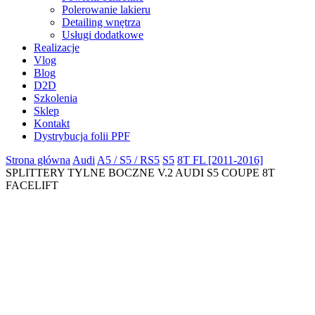
Polerowanie lakieru
Detailing wnętrza
Usługi dodatkowe
Realizacje
Vlog
Blog
D2D
Szkolenia
Sklep
Kontakt
Dystrybucja folii PPF
Strona główna
Audi
A5 / S5 / RS5
S5
8T FL [2011-2016]
SPLITTERY TYLNE BOCZNE V.2 AUDI S5 COUPE 8T
FACELIFT