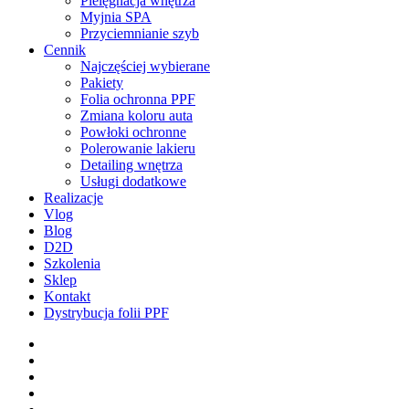
Pielęgnacja wnętrza
Myjnia SPA
Przyciemnianie szyb
Cennik
Najczęściej wybierane
Pakiety
Folia ochronna PPF
Zmiana koloru auta
Powłoki ochronne
Polerowanie lakieru
Detailing wnętrza
Usługi dodatkowe
Realizacje
Vlog
Blog
D2D
Szkolenia
Sklep
Kontakt
Dystrybucja folii PPF
facebook
pinterest
youtube
instagram
tiktok