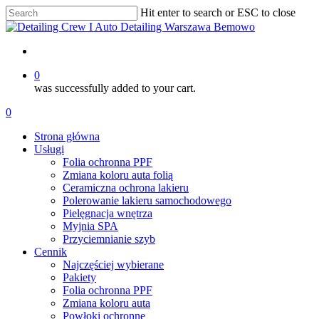
Skip
Hit enter to search or ESC to close
to
Close
main
Search
content
account
0
was successfully added to your cart.
Menu
account
0
Menu
Strona główna
Usługi
Folia ochronna PPF
Zmiana koloru auta folią
Ceramiczna ochrona lakieru
Polerowanie lakieru samochodowego
Pielęgnacja wnętrza
Myjnia SPA
Przyciemnianie szyb
Cennik
Najczęściej wybierane
Pakiety
Folia ochronna PPF
Zmiana koloru auta
Powłoki ochronne