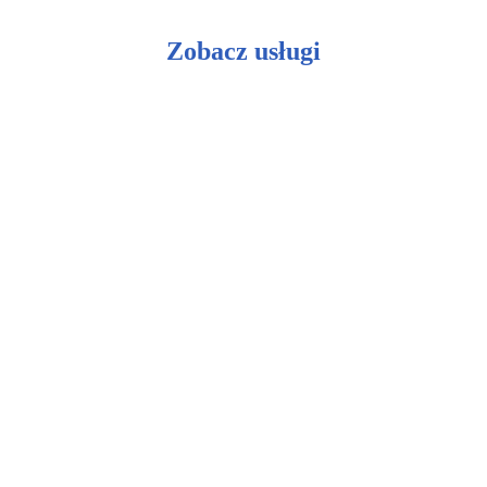
Zobacz usługi
Ceramiczna ochrona lakieru