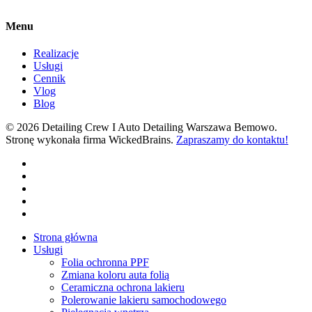
Menu
Realizacje
Usługi
Cennik
Vlog
Blog
© 2026 Detailing Crew I Auto Detailing Warszawa Bemowo.
Stronę wykonała firma WickedBrains.
Zapraszamy do kontaktu!
facebook
youtube
google-
plus
instagram
tiktok
Close
Strona główna
Menu
Usługi
Folia ochronna PPF
Zmiana koloru auta folią
Ceramiczna ochrona lakieru
Polerowanie lakieru samochodowego