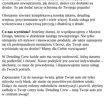
czynnikami zewnętrznymi, jak deszcz, słońce czy drobinki na
drodze. To jak dodać tarczę ochronną do Twojego pojazdu!
Oferujemy również kompleksową korektę lakieru, detailing
wnętrza, przyciemnianie szyb i wiele więcej. Każda usługa jest
wykonywana z najwyższą precyzją i dbałością o detale.
Co nas wyróżnia?
Jesteśmy dumni, że współpracujemy z Maxton
Design, liderem w dziedzinie tuningu zewnętrznego. Nie tylko
oferujemy ich stylowe i innowacyjne produkty, ale także zajmujemy
się ich profesjonalnym montażem. Chcesz, aby Twoje auto
wyróżniało się na drodze? Mamy dla Ciebie rozwiązanie!
W Detailing Crew każde auto ma swoją osobowość, którą staramy
się podkreślić i chronić. Nasze podejście jest zawsze indywidualne –
słuchamy, co masz do powiedzenia, i dopasowujemy nasze usługi
do Twoich potrzeb.
Zapraszamy Cię do naszego świata, gdzie Twoje auto nie tylko
odzyska swój blask, ale stanie się prawdziwym dziełem sztuki.
Dołącz do naszej rodziny miłośników motoryzacji i pozwól, abyśmy
zadbały o Twoje cztery koła. Detailing Crew – tutaj Twoje auto jest
w centrum uwagi!