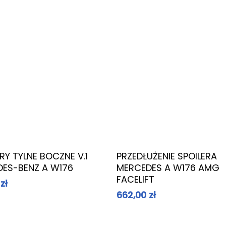
Dowiedz Się Więcej
Dowiedz Się Więcej
ERY TYLNE BOCZNE V.1
PRZEDŁUŻENIE SPOILERA
ES-BENZ A W176
MERCEDES A W176 AMG
FACELIFT
0
zł
662,00
zł