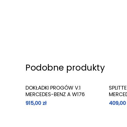
Podobne produkty
Dowiedz Się Więcej
DOKŁADKI PROGÓW V.1
SPLITT
MERCEDES-BENZ A W176
MERCED
915,00
zł
409,0