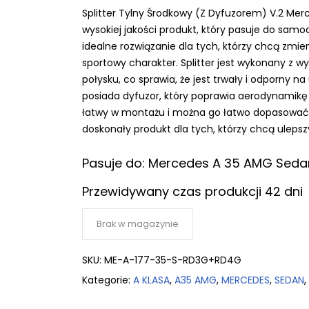
Splitter Tylny Środkowy (Z Dyfuzorem) V.2 Me
wysokiej jakości produkt, który pasuje do sam
idealne rozwiązanie dla tych, którzy chcą zmi
sportowy charakter. Splitter jest wykonany z w
połysku, co sprawia, że jest trwały i odporny 
posiada dyfuzor, który poprawia aerodynamikę s
łatwy w montażu i można go łatwo dopasować
doskonały produkt dla tych, którzy chcą ulepsz
Pasuje do: Mercedes A 35 AMG Sedan
Przewidywany czas produkcji 42 dni
Brak w magazynie
SKU:
ME-A-177-35-S-RD3G+RD4G
Kategorie:
A KLASA
,
A35 AMG
,
MERCEDES
,
SEDAN