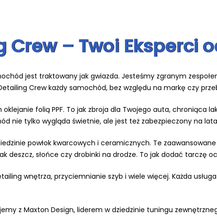
ng Crew – Twoi Eksperc
amochód jest traktowany jak gwiazda. Jesteśmy zgranym zespołem,
 W Detailing Crew każdy samochód, bez względu na markę czy prze
klejanie folią PPF. To jak zbroja dla Twojego auta, chroniąca la
 nie tylko wygląda świetnie, ale jest też zabezpieczony na lata
ziedzinie powłok kwarcowych i ceramicznych. Te zaawansowane 
jak deszcz, słońce czy drobinki na drodze. To jak dodać tarczę 
ailing wnętrza, przyciemnianie szyb i wiele więcej. Każda usług
my z Maxton Design, liderem w dziedzinie tuningu zewnętrznego