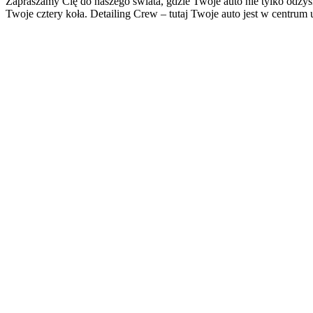
Zapraszamy Cię do naszego świata, gdzie Twoje auto nie tylko odzys
Twoje cztery koła. Detailing Crew – tutaj Twoje auto jest w centrum