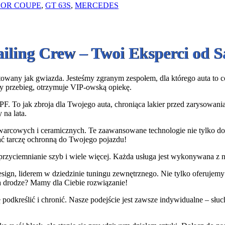
OOR COUPE
,
GT 63S
,
MERCEDES
ailing Crew – Twoi Eksperci od
owany jak gwiazda. Jesteśmy zgranym zespołem, dla którego auta to coś 
y przebieg, otrzymuje VIP-owską opiekę.
PF. To jak zbroja dla Twojego auta, chroniąca lakier przed zarysowan
 na lata.
warcowych i ceramicznych. Te zaawansowane technologie nie tylko dod
dać tarczę ochronną do Twojego pojazdu!
rzyciemnianie szyb i wiele więcej. Każda usługa jest wykonywana z na
gn, liderem w dziedzinie tuningu zewnętrznego. Nie tylko oferujemy i
a drodze? Mamy dla Ciebie rozwiązanie!
podkreślić i chronić. Nasze podejście jest zawsze indywidualne – sł