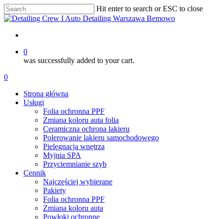
Skip
Hit enter to search or ESC to close
to
Close
main
Search
content
account
0
was successfully added to your cart.
Menu
account
0
Menu
Strona główna
Usługi
Folia ochronna PPF
Zmiana koloru auta folią
Ceramiczna ochrona lakieru
Polerowanie lakieru samochodowego
Pielęgnacja wnętrza
Myjnia SPA
Przyciemnianie szyb
Cennik
Najczęściej wybierane
Pakiety
Folia ochronna PPF
Zmiana koloru auta
Powłoki ochronne