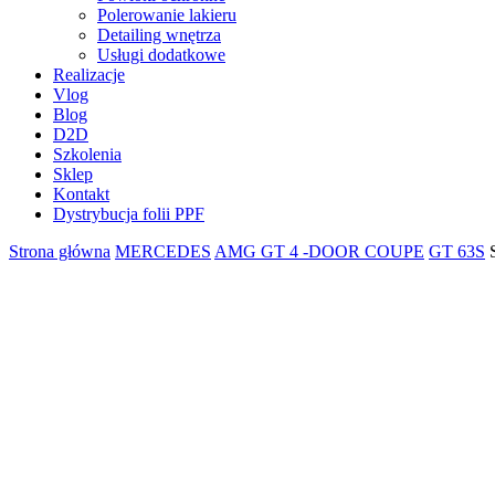
Polerowanie lakieru
Detailing wnętrza
Usługi dodatkowe
Realizacje
Vlog
Blog
D2D
Szkolenia
Sklep
Kontakt
Dystrybucja folii PPF
Strona główna
MERCEDES
AMG GT 4 -DOOR COUPE
GT 63S