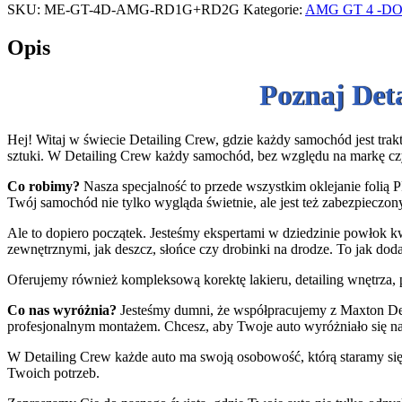
SKU:
ME-GT-4D-AMG-RD1G+RD2G
Kategorie:
AMG GT 4 -D
Opis
Poznaj Det
Hej! Witaj w świecie Detailing Crew, gdzie każdy samochód jest trakt
sztuki. W Detailing Crew każdy samochód, bez względu na markę cz
Co robimy?
Nasza specjalność to przede wszystkim oklejanie folią P
Twój samochód nie tylko wygląda świetnie, ale jest też zabezpieczony
Ale to dopiero początek. Jesteśmy ekspertami w dziedzinie powłok k
zewnętrznymi, jak deszcz, słońce czy drobinki na drodze. To jak do
Oferujemy również kompleksową korektę lakieru, detailing wnętrza, p
Co nas wyróżnia?
Jesteśmy dumni, że współpracujemy z Maxton Desi
profesjonalnym montażem. Chcesz, aby Twoje auto wyróżniało się n
W Detailing Crew każde auto ma swoją osobowość, którą staramy się 
Twoich potrzeb.