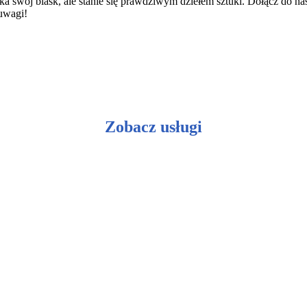
ka swój blask, ale stanie się prawdziwym dziełem sztuki. Dołącz do n
 uwagi!
Zobacz usługi