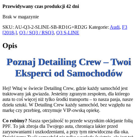
Przewidywany czas produkcji
42 dni
Brak w magazynie
SKU:
AU-Q3-2-SLINE-SB-RD1G+RD2G
Kategorie:
Audi
,
F3
[2018-]
,
Q3 / SQ3 / RSQ3
,
Q3 S-LINE
Opis
Poznaj Detailing Crew – Twoi
Eksperci od Samochodów
Hej! Witaj w świecie Detailing Crew, gdzie każdy samochód jest
traktowany jak gwiazda. Jesteśmy zgranym zespołem, dla którego
auta to coś więcej niż tylko środki transportu – to nasza pasja, nasze
dzieła sztuki. W Detailing Crew każdy samochód, bez względu na
markę czy przebieg, otrzymuje VIP-owską opiekę.
Co robimy?
Nasza specjalność to przede wszystkim oklejanie folią
PPF. To jak zbroja dla Twojego auta, chroniąca lakier przed
zarysowaniami i uszkodzeniami, a przy tym niewidoczna dla oka.