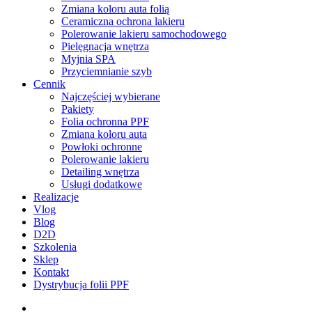
Zmiana koloru auta folią
Ceramiczna ochrona lakieru
Polerowanie lakieru samochodowego
Pielęgnacja wnętrza
Myjnia SPA
Przyciemnianie szyb
Cennik
Najczęściej wybierane
Pakiety
Folia ochronna PPF
Zmiana koloru auta
Powłoki ochronne
Polerowanie lakieru
Detailing wnętrza
Usługi dodatkowe
Realizacje
Vlog
Blog
D2D
Szkolenia
Sklep
Kontakt
Dystrybucja folii PPF
facebook