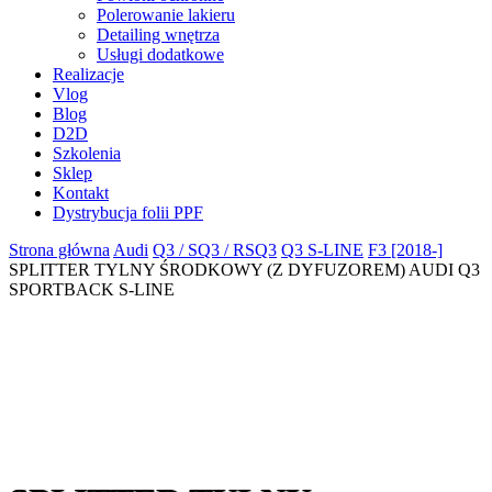
Polerowanie lakieru
Detailing wnętrza
Usługi dodatkowe
Realizacje
Vlog
Blog
D2D
Szkolenia
Sklep
Kontakt
Dystrybucja folii PPF
Strona główna
Audi
Q3 / SQ3 / RSQ3
Q3 S-LINE
F3 [2018-]
SPLITTER TYLNY ŚRODKOWY (Z DYFUZOREM) AUDI Q3
SPORTBACK S-LINE