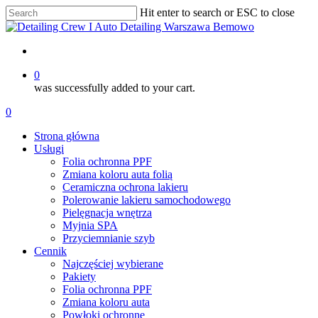
Skip
Hit enter to search or ESC to close
to
Close
main
Search
content
account
0
was successfully added to your cart.
Menu
account
0
Menu
Strona główna
Usługi
Folia ochronna PPF
Zmiana koloru auta folią
Ceramiczna ochrona lakieru
Polerowanie lakieru samochodowego
Pielęgnacja wnętrza
Myjnia SPA
Przyciemnianie szyb
Cennik
Najczęściej wybierane
Pakiety
Folia ochronna PPF
Zmiana koloru auta
Powłoki ochronne