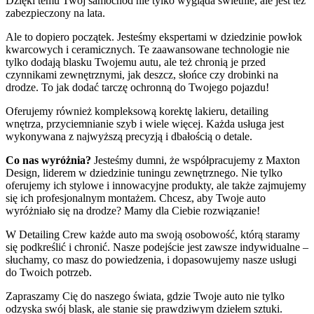
Dzięki temu Twój samochód nie tylko wygląda świetnie, ale jest też
zabezpieczony na lata.
Ale to dopiero początek. Jesteśmy ekspertami w dziedzinie powłok
kwarcowych i ceramicznych. Te zaawansowane technologie nie
tylko dodają blasku Twojemu autu, ale też chronią je przed
czynnikami zewnętrznymi, jak deszcz, słońce czy drobinki na
drodze. To jak dodać tarczę ochronną do Twojego pojazdu!
Oferujemy również kompleksową korektę lakieru, detailing
wnętrza, przyciemnianie szyb i wiele więcej. Każda usługa jest
wykonywana z najwyższą precyzją i dbałością o detale.
Co nas wyróżnia?
Jesteśmy dumni, że współpracujemy z Maxton
Design, liderem w dziedzinie tuningu zewnętrznego. Nie tylko
oferujemy ich stylowe i innowacyjne produkty, ale także zajmujemy
się ich profesjonalnym montażem. Chcesz, aby Twoje auto
wyróżniało się na drodze? Mamy dla Ciebie rozwiązanie!
W Detailing Crew każde auto ma swoją osobowość, którą staramy
się podkreślić i chronić. Nasze podejście jest zawsze indywidualne –
słuchamy, co masz do powiedzenia, i dopasowujemy nasze usługi
do Twoich potrzeb.
Zapraszamy Cię do naszego świata, gdzie Twoje auto nie tylko
odzyska swój blask, ale stanie się prawdziwym dziełem sztuki.