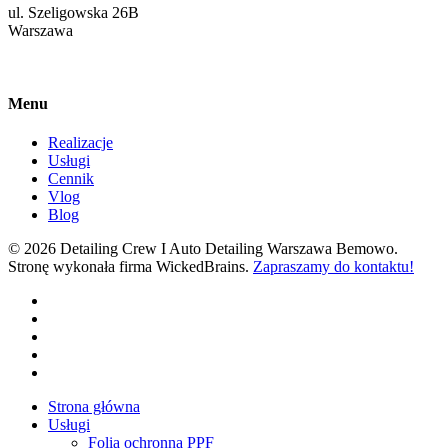
ul. Szeligowska 26B
Warszawa
Menu
Realizacje
Usługi
Cennik
Vlog
Blog
© 2026 Detailing Crew I Auto Detailing Warszawa Bemowo.
Stronę wykonała firma WickedBrains.
Zapraszamy do kontaktu!
facebook
youtube
google-
plus
instagram
tiktok
Close
Strona główna
Menu
Usługi
Folia ochronna PPF