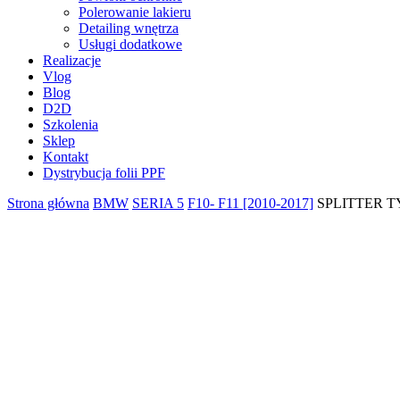
Polerowanie lakieru
Detailing wnętrza
Usługi dodatkowe
Realizacje
Vlog
Blog
D2D
Szkolenia
Sklep
Kontakt
Dystrybucja folii PPF
Strona główna
BMW
SERIA 5
F10- F11 [2010-2017]
SPLITTER 