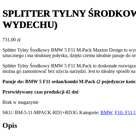
SPLITTER TYLNY ŚRODKOW
WYDECHU)
731,00
zł
Splitter Tylny Środkowy BMW 5 F11 M-Pack Maxton Design to wysok
sztucznego i ma strukturę połysku, dzięki czemu idealnie pasuje do
Splitter Tylny Środkowy BMW 5 F11 M-Pack to doskonałe rozwiązani
można go zamontować bez użycia narzędzi. Jest to idealny sposób 
Pasuje do: BMW 5 F11 sedan/kombi M-Pack (2 pojedyncze koń
Przewidywany czas produkcji
42 dni
Brak w magazynie
SKU:
BM-5-11-MPACK-RD1+RD3G
Kategorie:
BMW
,
F10- F11 
Opis