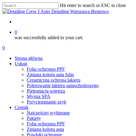
Skip
Hit enter to search or ESC to close
to
Close
main
Search
content
account
0
was successfully added to your cart.
Menu
account
0
Menu
Strona główna
Usługi
Folia ochronna PPF
Zmiana koloru auta folią
Ceramiczna ochrona lakieru
Polerowanie lakieru samochodowego
Pielęgnacja wnętrza
Myjnia SPA
Przyciemnianie szyb
Cennik
Najczęściej wybierane
Pakiety
Folia ochronna PPF
Zmiana koloru auta
Powłoki ochronne