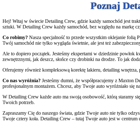
Poznaj Det
Hej! Witaj w świecie Detailing Crew, gdzie każdy samochód jest trakt
sztuki. W Detailing Crew każdy samochód, bez względu na markę cz
Co robimy?
Nasza specjalność to przede wszystkim oklejanie folią P
Twój samochód nie tylko wygląda świetnie, ale jest też zabezpieczony
Ale to dopiero początek. Jesteśmy ekspertami w dziedzinie powłok k
zewnętrznymi, jak deszcz, słońce czy drobinki na drodze. To jak do
Oferujemy również kompleksową korektę lakieru, detailing wnętrza, p
Co nas wyróżnia?
Jesteśmy dumni, że współpracujemy z Maxton Desi
profesjonalnym montażem. Chcesz, aby Twoje auto wyróżniało się n
W Detailing Crew każde auto ma swoją osobowość, którą staramy się 
Twoich potrzeb.
Zapraszamy Cię do naszego świata, gdzie Twoje auto nie tylko odzys
Twoje cztery koła. Detailing Crew – tutaj Twoje auto jest w centrum