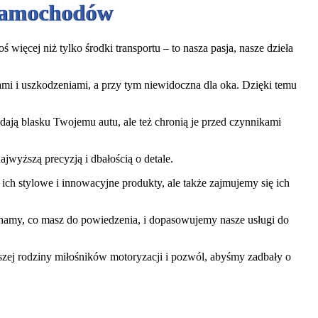
 Samochodów
więcej niż tylko środki transportu – to nasza pasja, nasze dzieła
iami i uszkodzeniami, a przy tym niewidoczna dla oka. Dzięki temu
ają blasku Twojemu autu, ale też chronią je przed czynnikami
jwyższą precyzją i dbałością o detale.
ch stylowe i innowacyjne produkty, ale także zajmujemy się ich
uchamy, co masz do powiedzenia, i dopasowujemy nasze usługi do
aszej rodziny miłośników motoryzacji i pozwól, abyśmy zadbały o