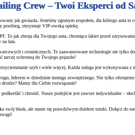
ailing Crew – Twoi Eksperci od
owany jak gwiazda. Jesteśmy zgranym zespołem, dla którego auta to coś 
y przebieg, otrzymuje VIP-owską opiekę.
PF. To jak zbroja dla Twojego auta, chroniąca lakier przed zarysowan
 na lata.
warcowych i ceramicznych. Te zaawansowane technologie nie tylko dod
dać tarczę ochronną do Twojego pojazdu!
rzyciemnianie szyb i wiele więcej. Każda usługa jest wykonywana z na
gn, liderem w dziedzinie tuningu zewnętrznego. Nie tylko oferujemy i
a drodze? Mamy dla Ciebie rozwiązanie!
podkreślić i chronić. Nasze podejście jest zawsze indywidualne – sł
ka swój blask, ale stanie się prawdziwym dziełem sztuki. Dołącz do n
 uwagi!