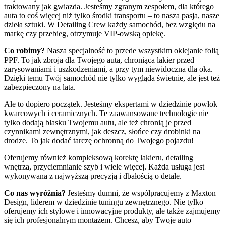
traktowany jak gwiazda. Jesteśmy zgranym zespołem, dla którego
auta to coś więcej niż tylko środki transportu – to nasza pasja, nasze
dzieła sztuki. W Detailing Crew każdy samochód, bez względu na
markę czy przebieg, otrzymuje VIP-owską opiekę.
Co robimy?
Nasza specjalność to przede wszystkim oklejanie folią
PPF. To jak zbroja dla Twojego auta, chroniąca lakier przed
zarysowaniami i uszkodzeniami, a przy tym niewidoczna dla oka.
Dzięki temu Twój samochód nie tylko wygląda świetnie, ale jest też
zabezpieczony na lata.
Ale to dopiero początek. Jesteśmy ekspertami w dziedzinie powłok
kwarcowych i ceramicznych. Te zaawansowane technologie nie
tylko dodają blasku Twojemu autu, ale też chronią je przed
czynnikami zewnętrznymi, jak deszcz, słońce czy drobinki na
drodze. To jak dodać tarczę ochronną do Twojego pojazdu!
Oferujemy również kompleksową korektę lakieru, detailing
wnętrza, przyciemnianie szyb i wiele więcej. Każda usługa jest
wykonywana z najwyższą precyzją i dbałością o detale.
Co nas wyróżnia?
Jesteśmy dumni, że współpracujemy z Maxton
Design, liderem w dziedzinie tuningu zewnętrznego. Nie tylko
oferujemy ich stylowe i innowacyjne produkty, ale także zajmujemy
się ich profesjonalnym montażem. Chcesz, aby Twoje auto