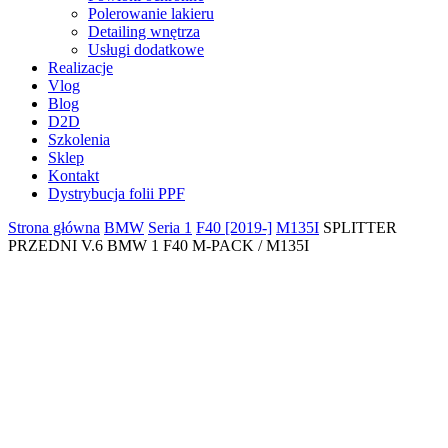
Polerowanie lakieru
Detailing wnętrza
Usługi dodatkowe
Realizacje
Vlog
Blog
D2D
Szkolenia
Sklep
Kontakt
Dystrybucja folii PPF
Strona główna
BMW
Seria 1
F40 [2019-]
M135I
SPLITTER
PRZEDNI V.6 BMW 1 F40 M-PACK / M135I