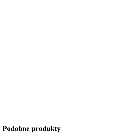
Przyciemnianie szyb
Podobne produkty