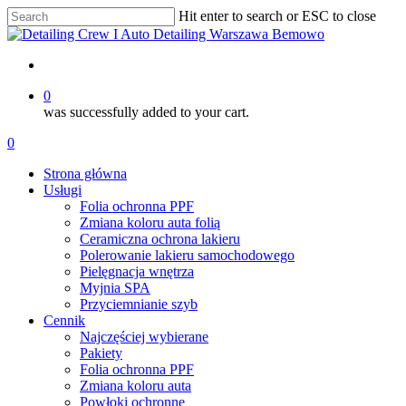
Skip
Hit enter to search or ESC to close
to
Close
main
Search
content
account
0
was successfully added to your cart.
Menu
account
0
Menu
Strona główna
Usługi
Folia ochronna PPF
Zmiana koloru auta folią
Ceramiczna ochrona lakieru
Polerowanie lakieru samochodowego
Pielęgnacja wnętrza
Myjnia SPA
Przyciemnianie szyb
Cennik
Najczęściej wybierane
Pakiety
Folia ochronna PPF
Zmiana koloru auta
Powłoki ochronne