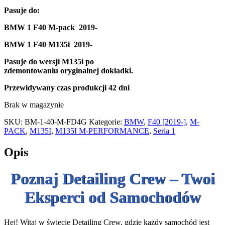
Pasuje do
:
BMW 1 F40 M-pack 2019-
BMW 1 F40 M135i 2019-
Pasuje do wersji M135i po
zdemontowaniu oryginalnej dokładki.
Przewidywany czas produkcji
42 dni
Brak w magazynie
SKU:
BM-1-40-M-FD4G
Kategorie:
BMW
,
F40 [2019-]
,
M-
PACK
,
M135I
,
M135I M-PERFORMANCE
,
Seria 1
Opis
Poznaj Detailing Crew – Twoi
Eksperci od Samochodów
Hej! Witaj w świecie Detailing Crew, gdzie każdy samochód jest