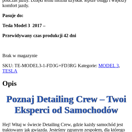
podczas jazdy. Dzięki temu można uzyskać lepsze osiągi i większy
komfort jazdy.
Pasuje do
:
Tesla Model 3 2017 –
Przewidywany czas produkcji 42 dni
Brak w magazynie
SKU:
TE-MODEL3-1-FD3G+FD3RG
Kategorie:
MODEL 3
,
TESLA
Opis
Poznaj Detailing Crew – Twoi
Eksperci od Samochodów
Hej! Witaj w świecie Detailing Crew, gdzie każdy samochód jest
traktowany jak gwiazda. Jesteśmy zgranym zespołem, dla którego