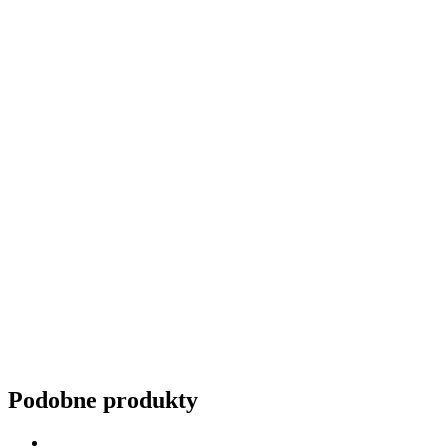
Przyciemnianie szyb
Podobne produkty