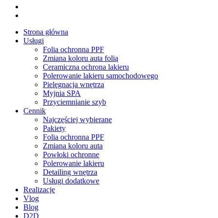
plus
instagram
tiktok
Close
Strona główna
Menu
Usługi
Folia ochronna PPF
Zmiana koloru auta folią
Ceramiczna ochrona lakieru
Polerowanie lakieru samochodowego
Pielęgnacja wnętrza
Myjnia SPA
Przyciemnianie szyb
Cennik
Najczęściej wybierane
Pakiety
Folia ochronna PPF
Zmiana koloru auta
Powłoki ochronne
Polerowanie lakieru
Detailing wnętrza
Usługi dodatkowe
Realizacje
Vlog
Blog
D2D