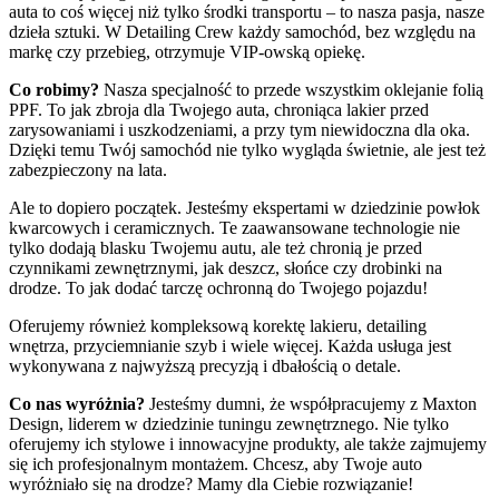
auta to coś więcej niż tylko środki transportu – to nasza pasja, nasze
dzieła sztuki. W Detailing Crew każdy samochód, bez względu na
markę czy przebieg, otrzymuje VIP-owską opiekę.
Co robimy?
Nasza specjalność to przede wszystkim oklejanie folią
PPF. To jak zbroja dla Twojego auta, chroniąca lakier przed
zarysowaniami i uszkodzeniami, a przy tym niewidoczna dla oka.
Dzięki temu Twój samochód nie tylko wygląda świetnie, ale jest też
zabezpieczony na lata.
Ale to dopiero początek. Jesteśmy ekspertami w dziedzinie powłok
kwarcowych i ceramicznych. Te zaawansowane technologie nie
tylko dodają blasku Twojemu autu, ale też chronią je przed
czynnikami zewnętrznymi, jak deszcz, słońce czy drobinki na
drodze. To jak dodać tarczę ochronną do Twojego pojazdu!
Oferujemy również kompleksową korektę lakieru, detailing
wnętrza, przyciemnianie szyb i wiele więcej. Każda usługa jest
wykonywana z najwyższą precyzją i dbałością o detale.
Co nas wyróżnia?
Jesteśmy dumni, że współpracujemy z Maxton
Design, liderem w dziedzinie tuningu zewnętrznego. Nie tylko
oferujemy ich stylowe i innowacyjne produkty, ale także zajmujemy
się ich profesjonalnym montażem. Chcesz, aby Twoje auto
wyróżniało się na drodze? Mamy dla Ciebie rozwiązanie!