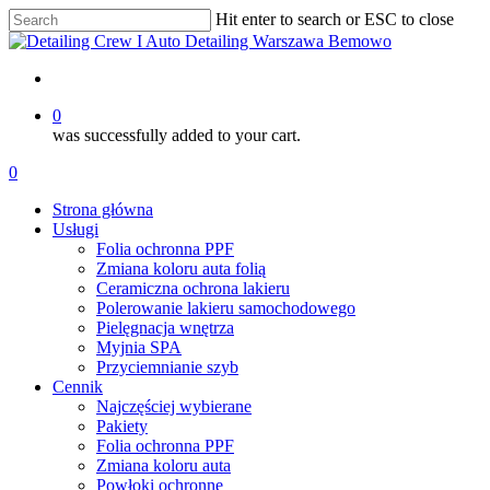
Skip
Hit enter to search or ESC to close
to
Close
main
Search
content
account
0
was successfully added to your cart.
Menu
account
0
Menu
Strona główna
Usługi
Folia ochronna PPF
Zmiana koloru auta folią
Ceramiczna ochrona lakieru
Polerowanie lakieru samochodowego
Pielęgnacja wnętrza
Myjnia SPA
Przyciemnianie szyb
Cennik
Najczęściej wybierane
Pakiety
Folia ochronna PPF
Zmiana koloru auta
Powłoki ochronne