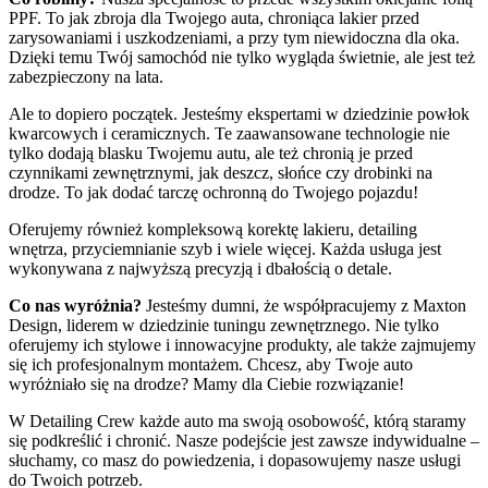
PPF. To jak zbroja dla Twojego auta, chroniąca lakier przed
zarysowaniami i uszkodzeniami, a przy tym niewidoczna dla oka.
Dzięki temu Twój samochód nie tylko wygląda świetnie, ale jest też
zabezpieczony na lata.
Ale to dopiero początek. Jesteśmy ekspertami w dziedzinie powłok
kwarcowych i ceramicznych. Te zaawansowane technologie nie
tylko dodają blasku Twojemu autu, ale też chronią je przed
czynnikami zewnętrznymi, jak deszcz, słońce czy drobinki na
drodze. To jak dodać tarczę ochronną do Twojego pojazdu!
Oferujemy również kompleksową korektę lakieru, detailing
wnętrza, przyciemnianie szyb i wiele więcej. Każda usługa jest
wykonywana z najwyższą precyzją i dbałością o detale.
Co nas wyróżnia?
Jesteśmy dumni, że współpracujemy z Maxton
Design, liderem w dziedzinie tuningu zewnętrznego. Nie tylko
oferujemy ich stylowe i innowacyjne produkty, ale także zajmujemy
się ich profesjonalnym montażem. Chcesz, aby Twoje auto
wyróżniało się na drodze? Mamy dla Ciebie rozwiązanie!
W Detailing Crew każde auto ma swoją osobowość, którą staramy
się podkreślić i chronić. Nasze podejście jest zawsze indywidualne –
słuchamy, co masz do powiedzenia, i dopasowujemy nasze usługi
do Twoich potrzeb.