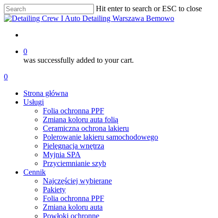
Skip
Hit enter to search or ESC to close
to
Close
main
Search
content
account
0
was successfully added to your cart.
Menu
account
0
Menu
Strona główna
Usługi
Folia ochronna PPF
Zmiana koloru auta folią
Ceramiczna ochrona lakieru
Polerowanie lakieru samochodowego
Pielęgnacja wnętrza
Myjnia SPA
Przyciemnianie szyb
Cennik
Najczęściej wybierane
Pakiety
Folia ochronna PPF
Zmiana koloru auta
Powłoki ochronne