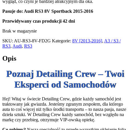
wygląd, co czyni je bardziej atrakcyjnym dla oka.
Pasuje do: Audi RS3 8V Sportback 2015-2016
Przewidywany czas produkcji
42 dni
Brak w magazynie
SKU:
AU-RS3-8V-FD2G
Kategorie:
8V [2013-2016]
,
A3 / S3 /
RS3
,
Audi
,
RS3
Opis
Poznaj Detailing Crew – Twoi
Eksperci od Samochodów
Hej! Witaj w świecie Detailing Crew, gdzie każdy samochód jest
traktowany jak gwiazda. Jesteśmy zgranym zespołem, dla którego
auta to coś więcej niż tylko środki transportu – to nasza pasja, nasze
dzieła sztuki. W Detailing Crew każdy samochód, bez względu na
markę czy przebieg, otrzymuje VIP-owską opiekę.
Co robimy?
Nasza specjalność to przede wszystkim oklejanie folią