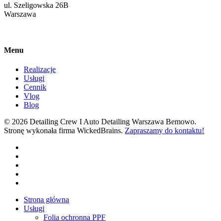
ul. Szeligowska 26B
Warszawa
Menu
Realizacje
Usługi
Cennik
Vlog
Blog
© 2026 Detailing Crew I Auto Detailing Warszawa Bemowo.
Stronę wykonała firma WickedBrains.
Zapraszamy do kontaktu!
facebook
youtube
google-
plus
instagram
tiktok
Close
Strona główna
Menu
Usługi
Folia ochronna PPF