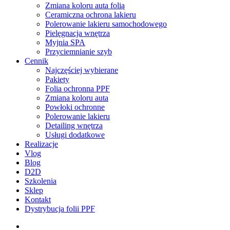
Zmiana koloru auta folią
Ceramiczna ochrona lakieru
Polerowanie lakieru samochodowego
Pielęgnacja wnętrza
Myjnia SPA
Przyciemnianie szyb
Cennik
Najczęściej wybierane
Pakiety
Folia ochronna PPF
Zmiana koloru auta
Powłoki ochronne
Polerowanie lakieru
Detailing wnętrza
Usługi dodatkowe
Realizacje
Vlog
Blog
D2D
Szkolenia
Sklep
Kontakt
Dystrybucja folii PPF
facebook