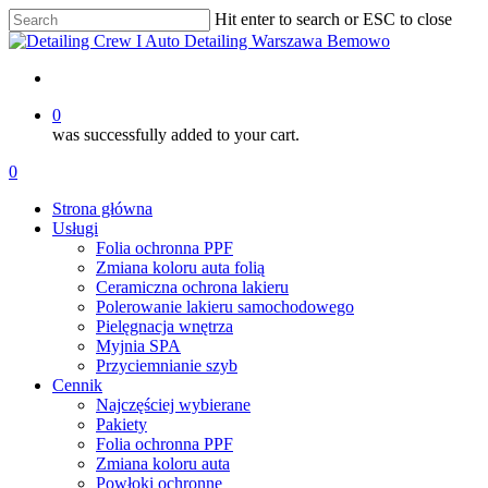
Skip
Hit enter to search or ESC to close
to
Close
main
Search
content
account
0
was successfully added to your cart.
Menu
account
0
Menu
Strona główna
Usługi
Folia ochronna PPF
Zmiana koloru auta folią
Ceramiczna ochrona lakieru
Polerowanie lakieru samochodowego
Pielęgnacja wnętrza
Myjnia SPA
Przyciemnianie szyb
Cennik
Najczęściej wybierane
Pakiety
Folia ochronna PPF
Zmiana koloru auta
Powłoki ochronne