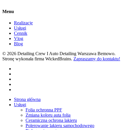
Menu
Realizacje
Usługi
Cennik
Vlog
Blog
© 2026 Detailing Crew I Auto Detailing Warszawa Bemowo.
Stronę wykonała firma WickedBrains.
Zapraszamy do kontaktu!
facebook
youtube
google-
plus
instagram
tiktok
Close
Strona główna
Menu
Usługi
Folia ochronna PPF
Zmiana koloru auta folią
Ceramiczna ochrona lakieru
Polerowanie lakieru samochodowego