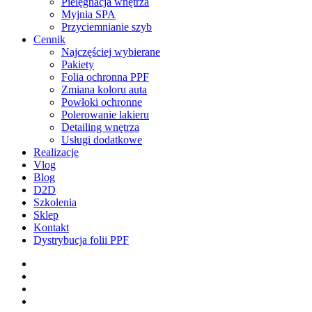
Pielęgnacja wnętrza
Myjnia SPA
Przyciemnianie szyb
Cennik
Najczęściej wybierane
Pakiety
Folia ochronna PPF
Zmiana koloru auta
Powłoki ochronne
Polerowanie lakieru
Detailing wnętrza
Usługi dodatkowe
Realizacje
Vlog
Blog
D2D
Szkolenia
Sklep
Kontakt
Dystrybucja folii PPF
facebook
pinterest
youtube
instagram