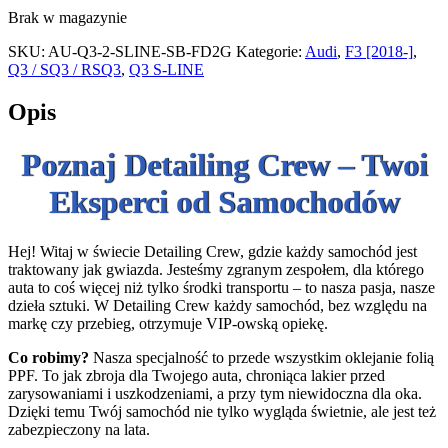
Brak w magazynie
SKU:
AU-Q3-2-SLINE-SB-FD2G
Kategorie:
Audi
,
F3 [2018-]
,
Q3 / SQ3 / RSQ3
,
Q3 S-LINE
Opis
Poznaj Detailing Crew – Twoi
Eksperci od Samochodów
Hej! Witaj w świecie Detailing Crew, gdzie każdy samochód jest
traktowany jak gwiazda. Jesteśmy zgranym zespołem, dla którego
auta to coś więcej niż tylko środki transportu – to nasza pasja, nasze
dzieła sztuki. W Detailing Crew każdy samochód, bez względu na
markę czy przebieg, otrzymuje VIP-owską opiekę.
Co robimy?
Nasza specjalność to przede wszystkim oklejanie folią
PPF. To jak zbroja dla Twojego auta, chroniąca lakier przed
zarysowaniami i uszkodzeniami, a przy tym niewidoczna dla oka.
Dzięki temu Twój samochód nie tylko wygląda świetnie, ale jest też
zabezpieczony na lata.