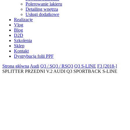
Polerowanie lakieru
Detailing wnętrza
Usługi dodatkowe
Realizacje
Vlog
Blog
D2D
Szkolenia
Sklep
Kontakt
Dystrybucja folii PPF
Strona główna
Audi
Q3 / SQ3 / RSQ3
Q3 S-LINE
F3 [2018-]
SPLITTER PRZEDNI V.2 AUDI Q3 SPORTBACK S-LINE