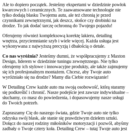
Ale to dopiero początek. Jesteśmy ekspertami w dziedzinie powłok
kwarcowych i ceramicznych. Te zaawansowane technologie nie
tylko dodają blasku Twojemu autu, ale też chronią je przed
czynnikami zewnętrznymi, jak deszcz, słońce czy drobinki na
drodze. To jak dodać tarczę ochronną do Twojego pojazdu!
Oferujemy również kompleksową korektę lakieru, detailing
wnętrza, przyciemnianie szyb i wiele więcej. Każda usługa jest
wykonywana z najwyższą precyzją i dbałością o detale.
Co nas wyróżnia?
Jesteśmy dumni, że współpracujemy z Maxton
Design, liderem w dziedzinie tuningu zewnętrznego. Nie tylko
oferujemy ich stylowe i innowacyjne produkty, ale także zajmujemy
się ich profesjonalnym montażem. Chcesz, aby Twoje auto
wyróżniało się na drodze? Mamy dla Ciebie rozwiązanie!
W Detailing Crew każde auto ma swoją osobowość, którą staramy
się podkreślić i chronić. Nasze podejście jest zawsze indywidualne –
słuchamy, co masz do powiedzenia, i dopasowujemy nasze usługi
do Twoich potrzeb.
Zapraszamy Cię do naszego świata, gdzie Twoje auto nie tylko
odzyska swój blask, ale stanie się prawdziwym dziełem sztuki.
Dołącz do naszej rodziny miłośników motoryzacji i pozwól, abyśmy
zadbały o Twoje cztery koła. Detailing Crew – tutaj Twoje auto jest