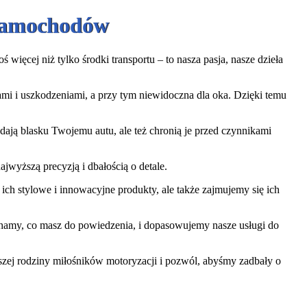
 Samochodów
więcej niż tylko środki transportu – to nasza pasja, nasze dzieła
iami i uszkodzeniami, a przy tym niewidoczna dla oka. Dzięki temu
ają blasku Twojemu autu, ale też chronią je przed czynnikami
jwyższą precyzją i dbałością o detale.
ch stylowe i innowacyjne produkty, ale także zajmujemy się ich
uchamy, co masz do powiedzenia, i dopasowujemy nasze usługi do
aszej rodziny miłośników motoryzacji i pozwól, abyśmy zadbały o