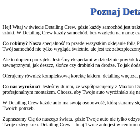
Poznaj Det
Hej! Witaj w świecie Detailing Crew, gdzie każdy samochód jest trakt
sztuki. W Detailing Crew każdy samochód, bez względu na markę cz
Co robimy?
Nasza specjalność to przede wszystkim oklejanie folią P
Twój samochód nie tylko wygląda świetnie, ale jest też zabezpieczony
Ale to dopiero początek. Jesteśmy ekspertami w dziedzinie powłok k
zewnętrznymi, jak deszcz, słońce czy drobinki na drodze. To jak do
Oferujemy również kompleksową korektę lakieru, detailing wnętrza, p
Co nas wyróżnia?
Jesteśmy dumni, że współpracujemy z Maxton Desi
profesjonalnym montażem. Chcesz, aby Twoje auto wyróżniało się n
W Detailing Crew każde auto ma swoją osobowość, którą staramy się 
Twoich potrzeb.
Zapraszamy Cię do naszego świata, gdzie Twoje auto nie tylko odzys
Twoje cztery koła. Detailing Crew – tutaj Twoje auto jest w centrum