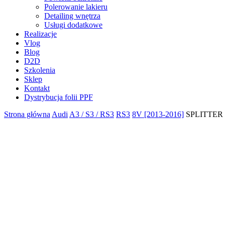
Polerowanie lakieru
Detailing wnętrza
Usługi dodatkowe
Realizacje
Vlog
Blog
D2D
Szkolenia
Sklep
Kontakt
Dystrybucja folii PPF
Strona główna
Audi
A3 / S3 / RS3
RS3
8V [2013-2016]
SPLITTER