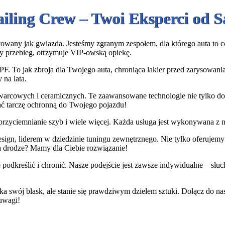
ailing Crew – Twoi Eksperci od
owany jak gwiazda. Jesteśmy zgranym zespołem, dla którego auta to coś 
y przebieg, otrzymuje VIP-owską opiekę.
PF. To jak zbroja dla Twojego auta, chroniąca lakier przed zarysowan
 na lata.
warcowych i ceramicznych. Te zaawansowane technologie nie tylko dod
dać tarczę ochronną do Twojego pojazdu!
rzyciemnianie szyb i wiele więcej. Każda usługa jest wykonywana z na
gn, liderem w dziedzinie tuningu zewnętrznego. Nie tylko oferujemy i
a drodze? Mamy dla Ciebie rozwiązanie!
podkreślić i chronić. Nasze podejście jest zawsze indywidualne – sł
ka swój blask, ale stanie się prawdziwym dziełem sztuki. Dołącz do n
 uwagi!