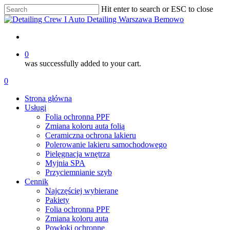
Skip
Hit enter to search or ESC to close
to
Close
main
Search
content
account
0
was successfully added to your cart.
Menu
account
0
Menu
Strona główna
Usługi
Folia ochronna PPF
Zmiana koloru auta folią
Ceramiczna ochrona lakieru
Polerowanie lakieru samochodowego
Pielęgnacja wnętrza
Myjnia SPA
Przyciemnianie szyb
Cennik
Najczęściej wybierane
Pakiety
Folia ochronna PPF
Zmiana koloru auta
Powłoki ochronne