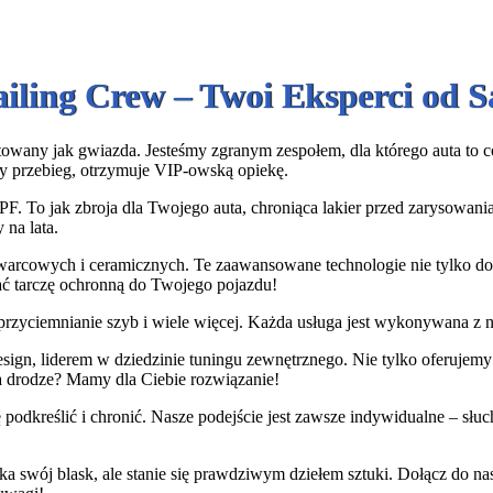
ailing Crew – Twoi Eksperci od
owany jak gwiazda. Jesteśmy zgranym zespołem, dla którego auta to coś 
y przebieg, otrzymuje VIP-owską opiekę.
PF. To jak zbroja dla Twojego auta, chroniąca lakier przed zarysowan
 na lata.
warcowych i ceramicznych. Te zaawansowane technologie nie tylko dod
dać tarczę ochronną do Twojego pojazdu!
rzyciemnianie szyb i wiele więcej. Każda usługa jest wykonywana z na
gn, liderem w dziedzinie tuningu zewnętrznego. Nie tylko oferujemy i
a drodze? Mamy dla Ciebie rozwiązanie!
podkreślić i chronić. Nasze podejście jest zawsze indywidualne – sł
ka swój blask, ale stanie się prawdziwym dziełem sztuki. Dołącz do n