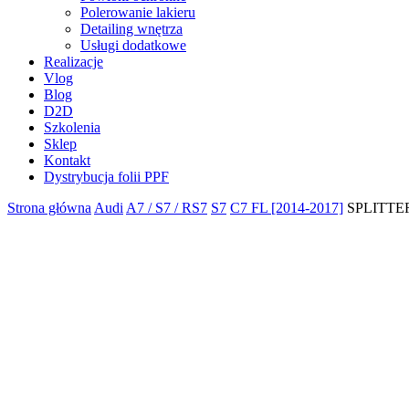
Polerowanie lakieru
Detailing wnętrza
Usługi dodatkowe
Realizacje
Vlog
Blog
D2D
Szkolenia
Sklep
Kontakt
Dystrybucja folii PPF
Strona główna
Audi
A7 / S7 / RS7
S7
C7 FL [2014-2017]
SPLITTER