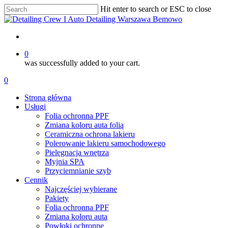
Skip
Hit enter to search or ESC to close
to
Close
main
Search
content
account
0
was successfully added to your cart.
Menu
account
0
Menu
Strona główna
Usługi
Folia ochronna PPF
Zmiana koloru auta folią
Ceramiczna ochrona lakieru
Polerowanie lakieru samochodowego
Pielęgnacja wnętrza
Myjnia SPA
Przyciemnianie szyb
Cennik
Najczęściej wybierane
Pakiety
Folia ochronna PPF
Zmiana koloru auta
Powłoki ochronne