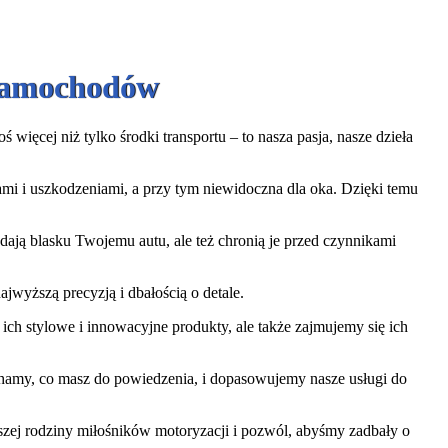
 Samochodów
więcej niż tylko środki transportu – to nasza pasja, nasze dzieła
iami i uszkodzeniami, a przy tym niewidoczna dla oka. Dzięki temu
ają blasku Twojemu autu, ale też chronią je przed czynnikami
jwyższą precyzją i dbałością o detale.
ch stylowe i innowacyjne produkty, ale także zajmujemy się ich
uchamy, co masz do powiedzenia, i dopasowujemy nasze usługi do
aszej rodziny miłośników motoryzacji i pozwól, abyśmy zadbały o