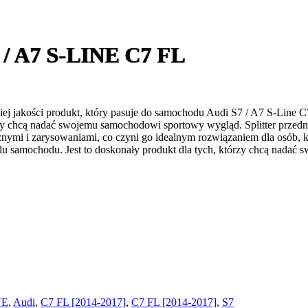
 A7 S-LINE C7 FL
iej jakości produkt, który pasuje do samochodu Audi S7 / A7 S-Line 
zy chcą nadać swojemu samochodowi sportowy wygląd. Splitter przedni d
nymi i zarysowaniami, co czyni go idealnym rozwiązaniem dla osób, któ
 samochodu. Jest to doskonały produkt dla tych, którzy chcą nadać
NE
,
Audi
,
C7 FL [2014-2017]
,
C7 FL [2014-2017]
,
S7