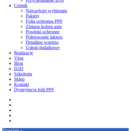
Przyciemnianie szyb
Cennik
Najczęściej wybierane
Pakiety
Folia ochronna PPF
Zmiana koloru auta
Powłoki ochronne
Polerowanie lakieru
Detailing wnętrza
Usługi dodatkowe
Realizacje
Vlog
Blog
D2D
Szkolenia
Sklep
Kontakt
Dystrybucja folii PPF
facebook
pinterest
youtube
instagram
tiktok
Translate »