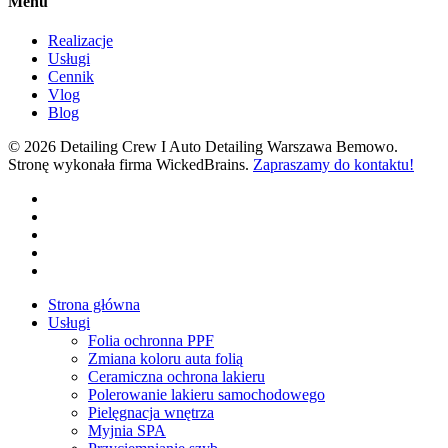
Menu
Realizacje
Usługi
Cennik
Vlog
Blog
© 2026 Detailing Crew I Auto Detailing Warszawa Bemowo.
Stronę wykonała firma WickedBrains.
Zapraszamy do kontaktu!
facebook
youtube
google-
plus
instagram
tiktok
Close
Strona główna
Menu
Usługi
Folia ochronna PPF
Zmiana koloru auta folią
Ceramiczna ochrona lakieru
Polerowanie lakieru samochodowego
Pielęgnacja wnętrza
Myjnia SPA