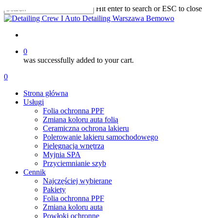
Skip
Hit enter to search or ESC to close
to
Close
main
Search
content
account
0
was successfully added to your cart.
Menu
account
0
Menu
Strona główna
Usługi
Folia ochronna PPF
Zmiana koloru auta folią
Ceramiczna ochrona lakieru
Polerowanie lakieru samochodowego
Pielęgnacja wnętrza
Myjnia SPA
Przyciemnianie szyb
Cennik
Najczęściej wybierane
Pakiety
Folia ochronna PPF
Zmiana koloru auta
Powłoki ochronne