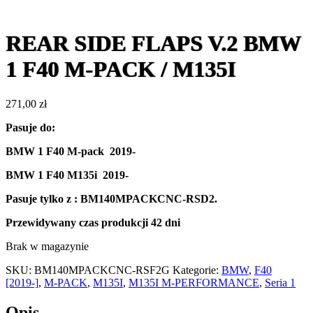
REAR SIDE FLAPS V.2 BMW
1 F40 M-PACK / M135I
271,00
zł
Pasuje do:
BMW 1 F40 M-pack 2019-
BMW 1 F40 M135i 2019-
Pasuje tylko z : BM140MPACKCNC-RSD2.
Przewidywany czas produkcji
42 dni
Brak w magazynie
SKU:
BM140MPACKCNC-RSF2G
Kategorie:
BMW
,
F40
[2019-]
,
M-PACK
,
M135I
,
M135I M-PERFORMANCE
,
Seria 1
Opis