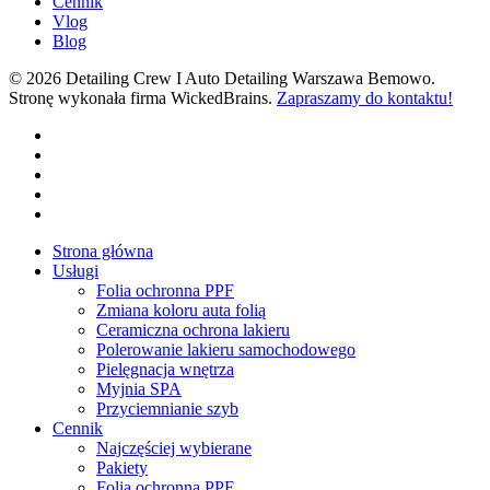
Cennik
Vlog
Blog
© 2026 Detailing Crew I Auto Detailing Warszawa Bemowo.
Stronę wykonała firma WickedBrains.
Zapraszamy do kontaktu!
facebook
youtube
google-
plus
instagram
tiktok
Close
Strona główna
Menu
Usługi
Folia ochronna PPF
Zmiana koloru auta folią
Ceramiczna ochrona lakieru
Polerowanie lakieru samochodowego
Pielęgnacja wnętrza
Myjnia SPA
Przyciemnianie szyb
Cennik
Najczęściej wybierane
Pakiety
Folia ochronna PPF