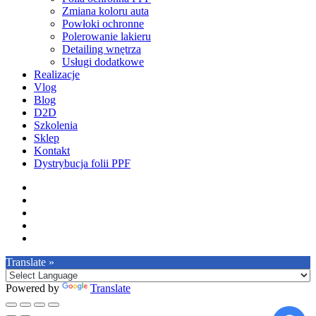
Zmiana koloru auta
Powłoki ochronne
Polerowanie lakieru
Detailing wnętrza
Usługi dodatkowe
Realizacje
Vlog
Blog
D2D
Szkolenia
Sklep
Kontakt
Dystrybucja folii PPF
facebook
pinterest
youtube
instagram
tiktok
Translate »
Powered by
Translate