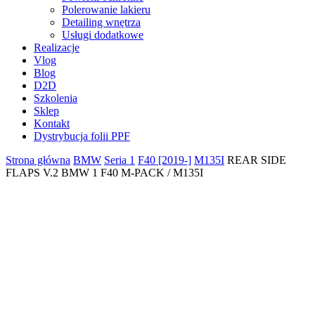
Polerowanie lakieru
Detailing wnętrza
Usługi dodatkowe
Realizacje
Vlog
Blog
D2D
Szkolenia
Sklep
Kontakt
Dystrybucja folii PPF
Strona główna
BMW
Seria 1
F40 [2019-]
M135I
REAR SIDE
FLAPS V.2 BMW 1 F40 M-PACK / M135I