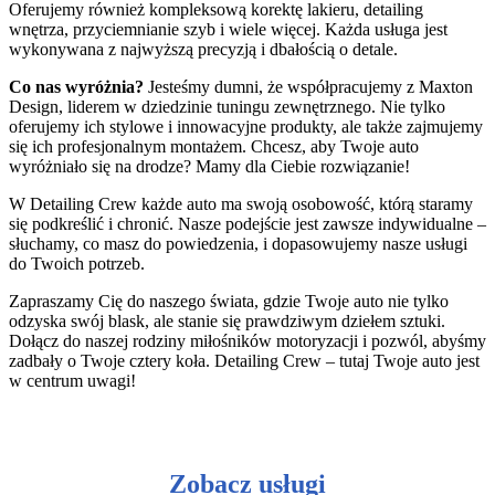
Oferujemy również kompleksową korektę lakieru, detailing
wnętrza, przyciemnianie szyb i wiele więcej. Każda usługa jest
wykonywana z najwyższą precyzją i dbałością o detale.
Co nas wyróżnia?
Jesteśmy dumni, że współpracujemy z Maxton
Design, liderem w dziedzinie tuningu zewnętrznego. Nie tylko
oferujemy ich stylowe i innowacyjne produkty, ale także zajmujemy
się ich profesjonalnym montażem. Chcesz, aby Twoje auto
wyróżniało się na drodze? Mamy dla Ciebie rozwiązanie!
W Detailing Crew każde auto ma swoją osobowość, którą staramy
się podkreślić i chronić. Nasze podejście jest zawsze indywidualne –
słuchamy, co masz do powiedzenia, i dopasowujemy nasze usługi
do Twoich potrzeb.
Zapraszamy Cię do naszego świata, gdzie Twoje auto nie tylko
odzyska swój blask, ale stanie się prawdziwym dziełem sztuki.
Dołącz do naszej rodziny miłośników motoryzacji i pozwól, abyśmy
zadbały o Twoje cztery koła. Detailing Crew – tutaj Twoje auto jest
w centrum uwagi!
Zobacz usługi