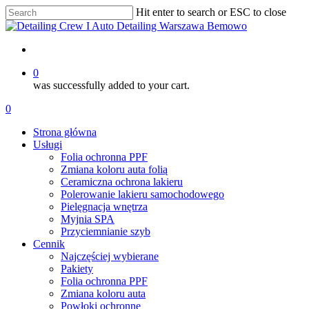
Skip
Hit enter to search or ESC to close
to
Close
main
Search
content
account
0
was successfully added to your cart.
Menu
account
0
Menu
Strona główna
Usługi
Folia ochronna PPF
Zmiana koloru auta folią
Ceramiczna ochrona lakieru
Polerowanie lakieru samochodowego
Pielęgnacja wnętrza
Myjnia SPA
Przyciemnianie szyb
Cennik
Najczęściej wybierane
Pakiety
Folia ochronna PPF
Zmiana koloru auta
Powłoki ochronne