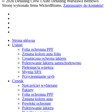
© 2026 Detailing Crew I Auto Detailing Warszawa Bemowo.
Stronę wykonała firma WickedBrains.
Zapraszamy do kontaktu!
facebook
youtube
google-
plus
instagram
tiktok
Close
Strona główna
Menu
Usługi
Folia ochronna PPF
Zmiana koloru auta folią
Ceramiczna ochrona lakieru
Polerowanie lakieru samochodowego
Pielęgnacja wnętrza
Myjnia SPA
Przyciemnianie szyb
Cennik
Najczęściej wybierane
Pakiety
Folia ochronna PPF
Zmiana koloru auta
Powłoki ochronne
Polerowanie lakieru