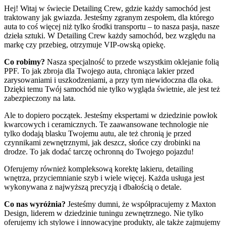
Hej! Witaj w świecie Detailing Crew, gdzie każdy samochód jest
traktowany jak gwiazda. Jesteśmy zgranym zespołem, dla którego
auta to coś więcej niż tylko środki transportu – to nasza pasja, nasze
dzieła sztuki. W Detailing Crew każdy samochód, bez względu na
markę czy przebieg, otrzymuje VIP-owską opiekę.
Co robimy?
Nasza specjalność to przede wszystkim oklejanie folią
PPF. To jak zbroja dla Twojego auta, chroniąca lakier przed
zarysowaniami i uszkodzeniami, a przy tym niewidoczna dla oka.
Dzięki temu Twój samochód nie tylko wygląda świetnie, ale jest też
zabezpieczony na lata.
Ale to dopiero początek. Jesteśmy ekspertami w dziedzinie powłok
kwarcowych i ceramicznych. Te zaawansowane technologie nie
tylko dodają blasku Twojemu autu, ale też chronią je przed
czynnikami zewnętrznymi, jak deszcz, słońce czy drobinki na
drodze. To jak dodać tarczę ochronną do Twojego pojazdu!
Oferujemy również kompleksową korektę lakieru, detailing
wnętrza, przyciemnianie szyb i wiele więcej. Każda usługa jest
wykonywana z najwyższą precyzją i dbałością o detale.
Co nas wyróżnia?
Jesteśmy dumni, że współpracujemy z Maxton
Design, liderem w dziedzinie tuningu zewnętrznego. Nie tylko
oferujemy ich stylowe i innowacyjne produkty, ale także zajmujemy