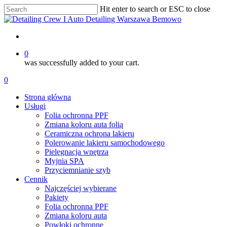
Skip
Hit enter to search or ESC to close
to
Close
main
Search
content
account
0
was successfully added to your cart.
Menu
account
0
Menu
Strona główna
Usługi
Folia ochronna PPF
Zmiana koloru auta folią
Ceramiczna ochrona lakieru
Polerowanie lakieru samochodowego
Pielęgnacja wnętrza
Myjnia SPA
Przyciemnianie szyb
Cennik
Najczęściej wybierane
Pakiety
Folia ochronna PPF
Zmiana koloru auta
Powłoki ochronne