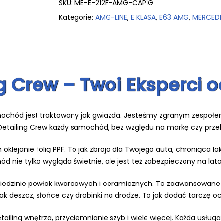
SKU:
ME-E-212F-AMG-CAP1G
Kategorie:
AMG-LINE
,
E KLASA
,
E63 AMG
,
MERCED
ng Crew – Twoi Eksperc
amochód jest traktowany jak gwiazda. Jesteśmy zgranym zespołem,
 W Detailing Crew każdy samochód, bez względu na markę czy prze
klejanie folią PPF. To jak zbroja dla Twojego auta, chroniąca la
 nie tylko wygląda świetnie, ale jest też zabezpieczony na lata
ziedzinie powłok kwarcowych i ceramicznych. Te zaawansowane 
jak deszcz, słońce czy drobinki na drodze. To jak dodać tarczę 
ailing wnętrza, przyciemnianie szyb i wiele więcej. Każda usług