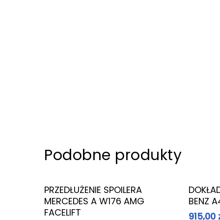
Pielęgnacja wnętrza
Podobne produkty
Dowiedz Się Więcej
PRZEDŁUŻENIE SPOILERA
DOKŁA
MERCEDES A W176 AMG
BENZ 
FACELIFT
915,00