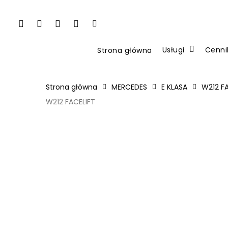
Skip
to
facebook
pinterest
youtube
instagram
tiktok
main
content
Usługi
Cenni
Strona główna
Strona główna
MERCEDES
E KLASA
W212 FA
W212 FACELIFT