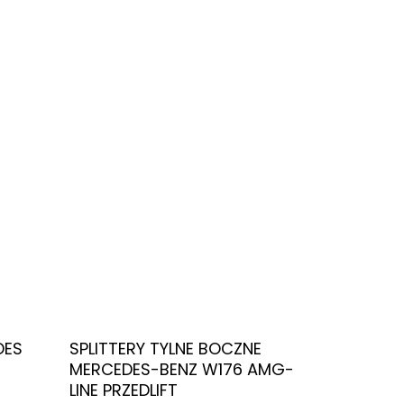
Przyciemnianie szyb
Dowiedz Się Więcej
DES
SPLITTERY TYLNE BOCZNE
MERCEDES-BENZ W176 AMG-
LINE PRZEDLIFT