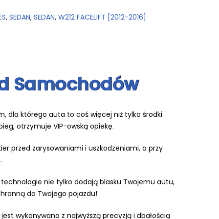
ES
,
SEDAN
,
SEDAN
,
W212 FACELIFT [2012-2016]
i od Samochodów
 dla którego auta to coś więcej niż tylko środki
bieg, otrzymuje VIP-owską opiekę.
kier przed zarysowaniami i uszkodzeniami, a przy
.
technologie nie tylko dodają blasku Twojemu autu,
ochronną do Twojego pojazdu!
a jest wykonywana z najwyższą precyzją i dbałością