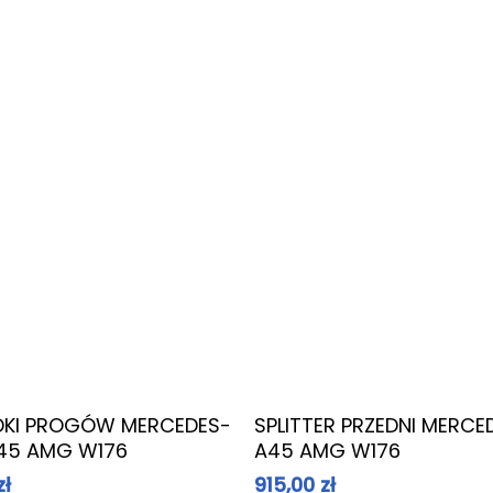
Zmiana koloru auta
Dowiedz Się Więcej
Dowiedz Się Więcej
DKI PROGÓW MERCEDES-
SPLITTER PRZEDNI MERCE
A45 AMG W176
A45 AMG W176
zł
915,00
zł