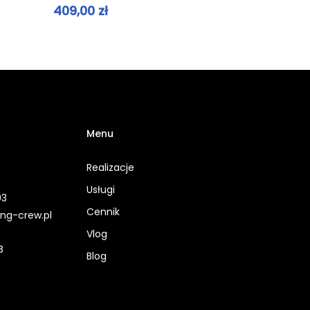
409,00
zł
Menu
Realizacje
Usługi
93
Cennik
ing-crew.pl
Vlog
B
Blog