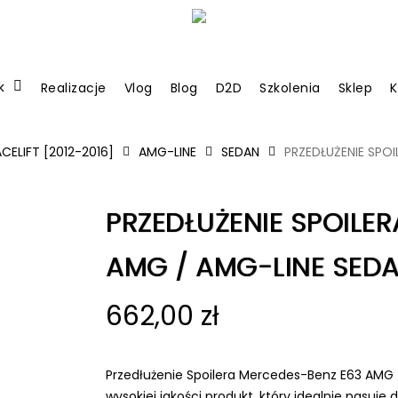
k
Realizacje
Vlog
Blog
D2D
Szkolenia
Sklep
K
CELIFT [2012-2016]
AMG-LINE
SEDAN
PRZEDŁUŻENIE SPO
PRZEDŁUŻENIE SPOILE
AMG / AMG-LINE SEDA
662,00
zł
Przedłużenie Spoilera Mercedes-Benz E63 AMG 
wysokiej jakości produkt, który idealnie pas