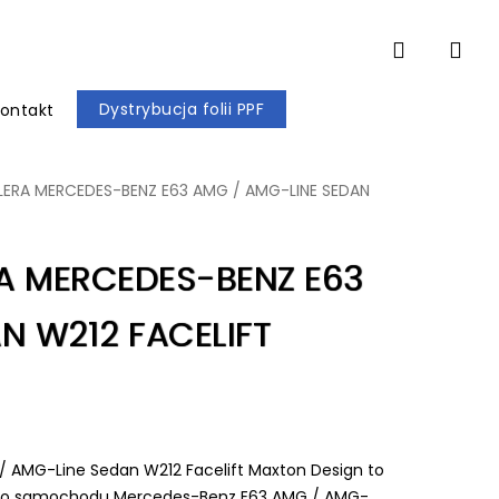
account
Dystrybucja folii PPF
ontakt
ILERA MERCEDES-BENZ E63 AMG / AMG-LINE SEDAN
RA MERCEDES-BENZ E63
N W212 FACELIFT
/ AMG-Line Sedan W212 Facelift Maxton Design to
uje do samochodu Mercedes-Benz E63 AMG / AMG-