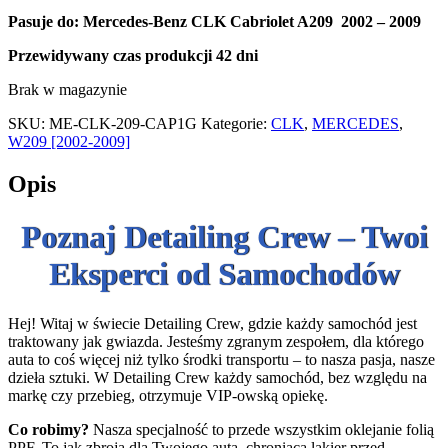
Pasuje do
:
Mercedes-Benz CLK Cabriolet A209 2002 – 2009
Przewidywany czas produkcji
42 dni
Brak w magazynie
SKU:
ME-CLK-209-CAP1G
Kategorie:
CLK
,
MERCEDES
,
W209 [2002-2009]
Opis
Poznaj Detailing Crew – Twoi
Eksperci od Samochodów
Hej! Witaj w świecie Detailing Crew, gdzie każdy samochód jest
traktowany jak gwiazda. Jesteśmy zgranym zespołem, dla którego
auta to coś więcej niż tylko środki transportu – to nasza pasja, nasze
dzieła sztuki. W Detailing Crew każdy samochód, bez względu na
markę czy przebieg, otrzymuje VIP-owską opiekę.
Co robimy?
Nasza specjalność to przede wszystkim oklejanie folią
PPF. To jak zbroja dla Twojego auta, chroniąca lakier przed