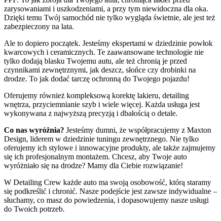
zarysowaniami i uszkodzeniami, a przy tym niewidoczna dla oka.
Dzięki temu Twój samochód nie tylko wygląda świetnie, ale jest też
zabezpieczony na lata.
Ale to dopiero początek. Jesteśmy ekspertami w dziedzinie powłok
kwarcowych i ceramicznych. Te zaawansowane technologie nie
tylko dodają blasku Twojemu autu, ale też chronią je przed
czynnikami zewnętrznymi, jak deszcz, słońce czy drobinki na
drodze. To jak dodać tarczę ochronną do Twojego pojazdu!
Oferujemy również kompleksową korektę lakieru, detailing
wnętrza, przyciemnianie szyb i wiele więcej. Każda usługa jest
wykonywana z najwyższą precyzją i dbałością o detale.
Co nas wyróżnia?
Jesteśmy dumni, że współpracujemy z Maxton
Design, liderem w dziedzinie tuningu zewnętrznego. Nie tylko
oferujemy ich stylowe i innowacyjne produkty, ale także zajmujemy
się ich profesjonalnym montażem. Chcesz, aby Twoje auto
wyróżniało się na drodze? Mamy dla Ciebie rozwiązanie!
W Detailing Crew każde auto ma swoją osobowość, którą staramy
się podkreślić i chronić. Nasze podejście jest zawsze indywidualne –
słuchamy, co masz do powiedzenia, i dopasowujemy nasze usługi
do Twoich potrzeb.