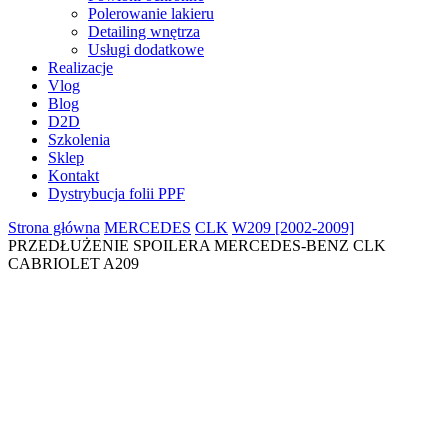
Polerowanie lakieru
Detailing wnętrza
Usługi dodatkowe
Realizacje
Vlog
Blog
D2D
Szkolenia
Sklep
Kontakt
Dystrybucja folii PPF
Strona główna
MERCEDES
CLK
W209 [2002-2009]
PRZEDŁUŻENIE SPOILERA MERCEDES-BENZ CLK
CABRIOLET A209