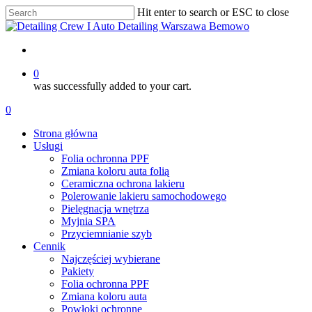
Skip
Hit enter to search or ESC to close
to
Close
main
Search
content
account
0
was successfully added to your cart.
Menu
account
0
Menu
Strona główna
Usługi
Folia ochronna PPF
Zmiana koloru auta folią
Ceramiczna ochrona lakieru
Polerowanie lakieru samochodowego
Pielęgnacja wnętrza
Myjnia SPA
Przyciemnianie szyb
Cennik
Najczęściej wybierane
Pakiety
Folia ochronna PPF
Zmiana koloru auta
Powłoki ochronne