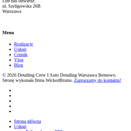
Lub nas odwiedź:
ul. Szeligowska 26B
Warszawa
Menu
Realizacje
Usługi
Cennik
Vlog
Blog
© 2026 Detailing Crew I Auto Detailing Warszawa Bemowo.
Stronę wykonała firma WickedBrains.
Zapraszamy do kontaktu!
facebook
youtube
google-
plus
instagram
tiktok
Close
Strona główna
Menu
Usługi