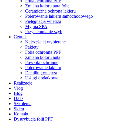
Folia ochronna PPF
Zmiana koloru auta folią
Ceramiczna ochrona lakieru
Polerowanie lakieru samochodowego
Pielęgnacja wnętrza
Myjnia SPA
Przyciemnianie szyb
Cennik
Najczęściej wybierane
Pakiety
Folia ochronna PPF
Zmiana koloru auta
Powłoki ochronne
Polerowanie lakieru
Detailing wnętrza
Usługi dodatkowe
Realizacje
Vlog
Blog
D2D
Szkolenia
Sklep
Kontakt
Dystrybucja folii PPF