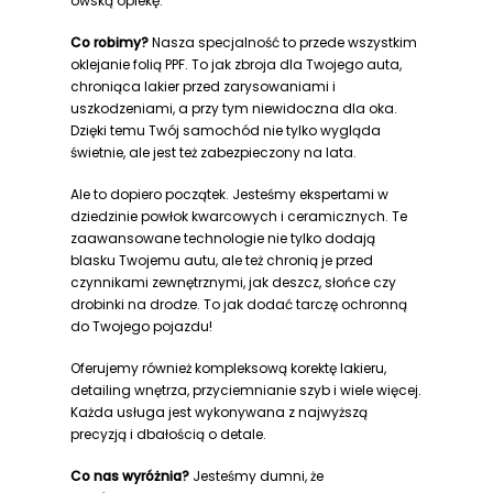
owską opiekę.
Co robimy?
Nasza specjalność to przede wszystkim
oklejanie folią PPF. To jak zbroja dla Twojego auta,
chroniąca lakier przed zarysowaniami i
uszkodzeniami, a przy tym niewidoczna dla oka.
Dzięki temu Twój samochód nie tylko wygląda
świetnie, ale jest też zabezpieczony na lata.
Ale to dopiero początek. Jesteśmy ekspertami w
dziedzinie powłok kwarcowych i ceramicznych. Te
zaawansowane technologie nie tylko dodają
blasku Twojemu autu, ale też chronią je przed
czynnikami zewnętrznymi, jak deszcz, słońce czy
drobinki na drodze. To jak dodać tarczę ochronną
do Twojego pojazdu!
Oferujemy również kompleksową korektę lakieru,
detailing wnętrza, przyciemnianie szyb i wiele więcej.
Każda usługa jest wykonywana z najwyższą
precyzją i dbałością o detale.
Co nas wyróżnia?
Jesteśmy dumni, że