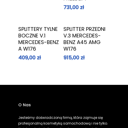
731,00
zł
Dowiedz Się
Dowiedz Się
SPLITTERY TYLNE
SPLITTER PRZEDNI
Więcej
Więcej
BOCZNE V.1
V.3 MERCEDES-
MERCEDES-BENZ
BENZ A45 AMG
A W176
W176
409,00
zł
915,00
zł
O Nas
Jesteśmy doświadczoną firmą, która zajmuje się
profesjonalną kosmetyką samochodową i nie tylko.