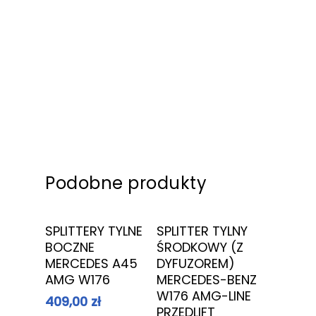
Przyciemnianie szyb
Podobne produkty
Dowiedz Się
Dowiedz Się
SPLITTERY TYLNE
SPLITTER TYLNY
Więcej
Więcej
BOCZNE
ŚRODKOWY (Z
MERCEDES A45
DYFUZOREM)
AMG W176
MERCEDES-BENZ
W176 AMG-LINE
409,00
zł
PRZEDLIFT