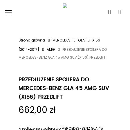
Skip
Menu
to
account
main
content
Strona główna
MERCEDES
GLA
X156
[2014-2017]
AMG
PRZEDŁUŻENIE SPOILERA DO
MERCEDES-BENZ GLA 45 AMG SUV (X156) PRZEDLIFT
PRZEDŁUŻENIE SPOILERA DO
MERCEDES-BENZ GLA 45 AMG SUV
(X156) PRZEDLIFT
662,00
zł
Przedłużenie spoilera do MERCEDES-BENZ GLA 45