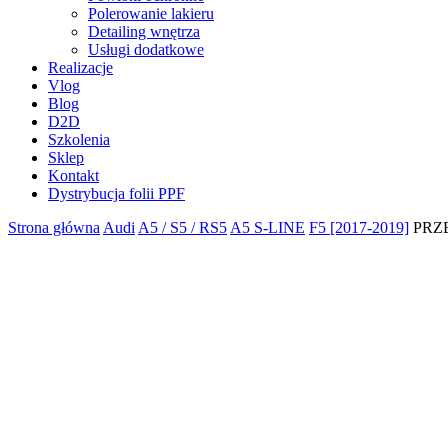
Polerowanie lakieru
Detailing wnętrza
Usługi dodatkowe
Realizacje
Vlog
Blog
D2D
Szkolenia
Sklep
Kontakt
Dystrybucja folii PPF
Strona główna
Audi
A5 / S5 / RS5
A5 S-LINE
F5 [2017-2019]
PRZ