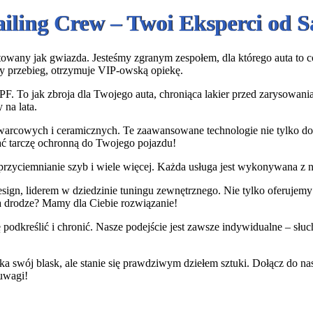
ailing Crew – Twoi Eksperci od
owany jak gwiazda. Jesteśmy zgranym zespołem, dla którego auta to coś 
y przebieg, otrzymuje VIP-owską opiekę.
PF. To jak zbroja dla Twojego auta, chroniąca lakier przed zarysowan
 na lata.
warcowych i ceramicznych. Te zaawansowane technologie nie tylko dod
dać tarczę ochronną do Twojego pojazdu!
rzyciemnianie szyb i wiele więcej. Każda usługa jest wykonywana z na
gn, liderem w dziedzinie tuningu zewnętrznego. Nie tylko oferujemy i
a drodze? Mamy dla Ciebie rozwiązanie!
podkreślić i chronić. Nasze podejście jest zawsze indywidualne – sł
ka swój blask, ale stanie się prawdziwym dziełem sztuki. Dołącz do n
 uwagi!