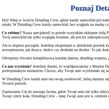
Poznaj Det
Hej! Witaj w świecie Detailing Crew, gdzie każdy samochód jest trakt
sztuki. W Detailing Crew każdy samochód, bez względu na markę cz
Co robimy?
Nasza specjalność to przede wszystkim oklejanie folią P
Twój samochód nie tylko wygląda świetnie, ale jest też zabezpieczony
Ale to dopiero początek. Jesteśmy ekspertami w dziedzinie powłok k
zewnętrznymi, jak deszcz, słońce czy drobinki na drodze. To jak do
Oferujemy również kompleksową korektę lakieru, detailing wnętrza, p
Co nas wyróżnia?
Jesteśmy dumni, że współpracujemy z Maxton Desi
profesjonalnym montażem. Chcesz, aby Twoje auto wyróżniało się n
W Detailing Crew każde auto ma swoją osobowość, którą staramy się 
Twoich potrzeb.
Zapraszamy Cię do naszego świata, gdzie Twoje auto nie tylko odzys
Twoje cztery koła. Detailing Crew – tutaj Twoje auto jest w centrum