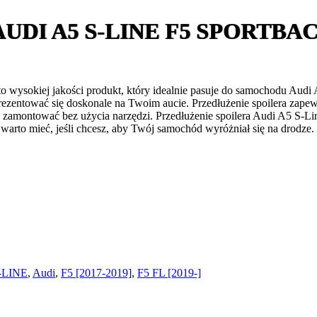
UDI A5 S-LINE F5 SPORTBA
o wysokiej jakości produkt, który idealnie pasuje do samochodu Audi
prezentować się doskonale na Twoim aucie. Przedłużenie spoilera za
 zamontować bez użycia narzędzi. Przedłużenie spoilera Audi A5 S-L
 warto mieć, jeśli chcesz, aby Twój samochód wyróżniał się na drodze.
-LINE
,
Audi
,
F5 [2017-2019]
,
F5 FL [2019-]