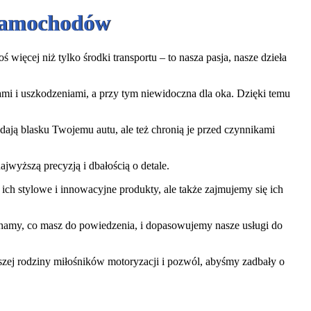
 Samochodów
więcej niż tylko środki transportu – to nasza pasja, nasze dzieła
iami i uszkodzeniami, a przy tym niewidoczna dla oka. Dzięki temu
ają blasku Twojemu autu, ale też chronią je przed czynnikami
jwyższą precyzją i dbałością o detale.
ch stylowe i innowacyjne produkty, ale także zajmujemy się ich
uchamy, co masz do powiedzenia, i dopasowujemy nasze usługi do
aszej rodziny miłośników motoryzacji i pozwól, abyśmy zadbały o