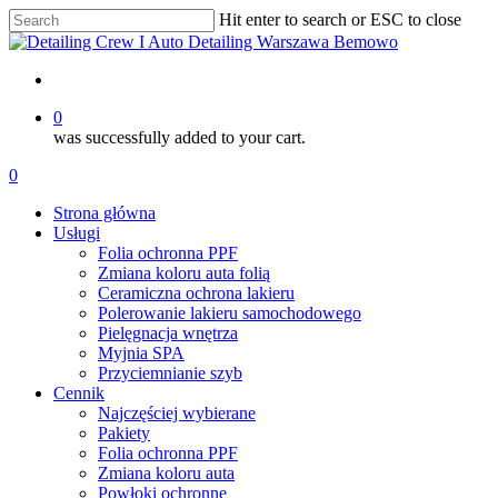
Skip
Hit enter to search or ESC to close
to
Close
main
Search
content
account
0
was successfully added to your cart.
Menu
account
0
Menu
Strona główna
Usługi
Folia ochronna PPF
Zmiana koloru auta folią
Ceramiczna ochrona lakieru
Polerowanie lakieru samochodowego
Pielęgnacja wnętrza
Myjnia SPA
Przyciemnianie szyb
Cennik
Najczęściej wybierane
Pakiety
Folia ochronna PPF
Zmiana koloru auta
Powłoki ochronne