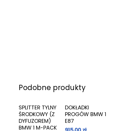
Przyciemnianie szyb
Podobne produkty
Dowiedz Się
Dowiedz Się
SPLITTER TYLNY
DOKŁADKI
Więcej
Więcej
ŚRODKOWY (Z
PROGÓW BMW 1
DYFUZOREM)
E87
BMW 1 M-PACK
915,00
zł