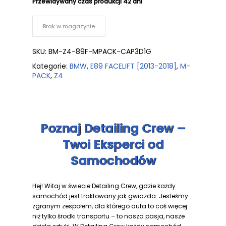
Przewidywany czas produkcji
42 dni
Brak w magazynie
SKU:
BM-Z4-89F-MPACK-CAP3D1G
Kategorie:
BMW
,
E89 FACELIFT [2013-2018]
,
M-
PACK
,
Z4
Poznaj Detailing Crew –
Twoi Eksperci od
Samochodów
Hej! Witaj w świecie Detailing Crew, gdzie każdy
samochód jest traktowany jak gwiazda. Jesteśmy
zgranym zespołem, dla którego auta to coś więcej
niż tylko środki transportu – to nasza pasja, nasze