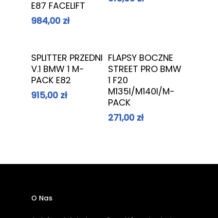
E87 FACELIFT
984,00
zł
Dowiedz Się
Dowiedz Się
SPLITTER PRZEDNI
FLAPSY BOCZNE
Więcej
Więcej
V.1 BMW 1 M-
STREET PRO BMW
PACK E82
1 F20
M135I/M140I/M-
915,00
zł
PACK
271,00
zł
O Nas