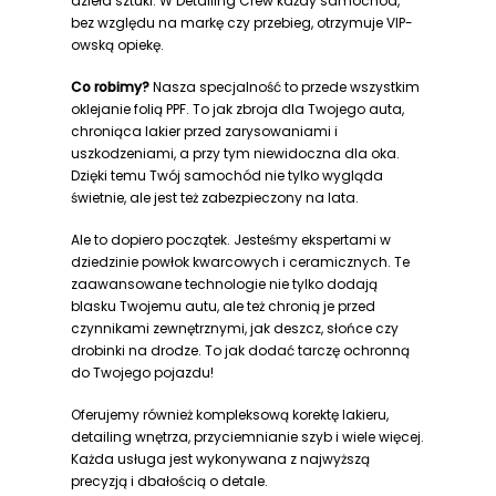
dzieła sztuki. W Detailing Crew każdy samochód,
bez względu na markę czy przebieg, otrzymuje VIP-
owską opiekę.
Co robimy?
Nasza specjalność to przede wszystkim
oklejanie folią PPF. To jak zbroja dla Twojego auta,
chroniąca lakier przed zarysowaniami i
uszkodzeniami, a przy tym niewidoczna dla oka.
Dzięki temu Twój samochód nie tylko wygląda
świetnie, ale jest też zabezpieczony na lata.
Ale to dopiero początek. Jesteśmy ekspertami w
dziedzinie powłok kwarcowych i ceramicznych. Te
zaawansowane technologie nie tylko dodają
blasku Twojemu autu, ale też chronią je przed
czynnikami zewnętrznymi, jak deszcz, słońce czy
drobinki na drodze. To jak dodać tarczę ochronną
do Twojego pojazdu!
Oferujemy również kompleksową korektę lakieru,
detailing wnętrza, przyciemnianie szyb i wiele więcej.
Każda usługa jest wykonywana z najwyższą
precyzją i dbałością o detale.