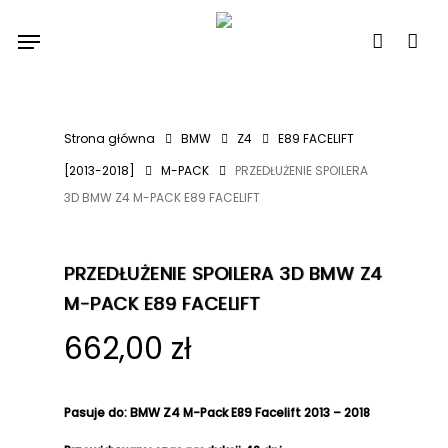
Skip
Menu
to
account
main
content
Strona główna
BMW
Z4
E89 FACELIFT
[2013-2018]
M-PACK
PRZEDŁUŻENIE SPOILERA
3D BMW Z4 M-PACK E89 FACELIFT
PRZEDŁUŻENIE SPOILERA 3D BMW Z4
M-PACK E89 FACELIFT
662,00
zł
Pasuje do
:
BMW Z4 M-Pack E89 Facelift 2013 – 2018