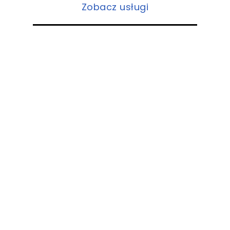
Zobacz usługi
Ceramiczna ochrona
lakieru