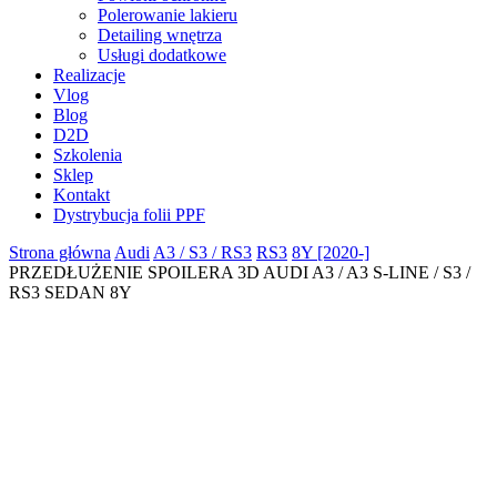
Polerowanie lakieru
Detailing wnętrza
Usługi dodatkowe
Realizacje
Vlog
Blog
D2D
Szkolenia
Sklep
Kontakt
Dystrybucja folii PPF
Strona główna
Audi
A3 / S3 / RS3
RS3
8Y [2020-]
PRZEDŁUŻENIE SPOILERA 3D AUDI A3 / A3 S-LINE / S3 /
RS3 SEDAN 8Y