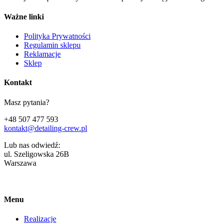
Ważne linki
Polityka Prywatności
Regulamin sklepu
Reklamacje
Sklep
Kontakt
Masz pytania?
+48 507 477 593
kontakt@detailing-crew.pl
Lub nas odwiedź:
ul. Szeligowska 26B
Warszawa
Menu
Realizacje