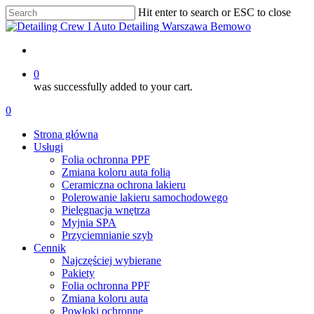
Skip
Hit enter to search or ESC to close
to
Close
main
Search
content
account
0
was successfully added to your cart.
Menu
account
0
Menu
Strona główna
Usługi
Folia ochronna PPF
Zmiana koloru auta folią
Ceramiczna ochrona lakieru
Polerowanie lakieru samochodowego
Pielęgnacja wnętrza
Myjnia SPA
Przyciemnianie szyb
Cennik
Najczęściej wybierane
Pakiety
Folia ochronna PPF
Zmiana koloru auta
Powłoki ochronne