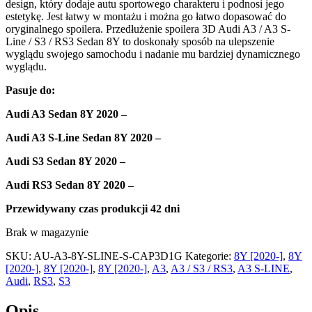
design, który dodaje autu sportowego charakteru i podnosi jego
estetykę. Jest łatwy w montażu i można go łatwo dopasować do
oryginalnego spoilera. Przedłużenie spoilera 3D Audi A3 / A3 S-
Line / S3 / RS3 Sedan 8Y to doskonały sposób na ulepszenie
wyglądu swojego samochodu i nadanie mu bardziej dynamicznego
wyglądu.
Pasuje do
:
Audi A3 Sedan 8Y 2020 –
Audi A3 S-Line Sedan 8Y 2020 –
Audi S3 Sedan 8Y 2020 –
Audi RS3 Sedan 8Y 2020 –
Przewidywany czas produkcji
42 dni
Brak w magazynie
SKU:
AU-A3-8Y-SLINE-S-CAP3D1G
Kategorie:
8Y [2020-]
,
8Y
[2020-]
,
8Y [2020-]
,
8Y [2020-]
,
A3
,
A3 / S3 / RS3
,
A3 S-LINE
,
Audi
,
RS3
,
S3
Opis