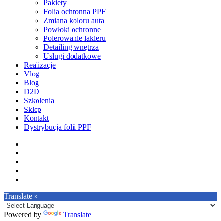
Pakiety
Folia ochronna PPF
Zmiana koloru auta
Powłoki ochronne
Polerowanie lakieru
Detailing wnętrza
Usługi dodatkowe
Realizacje
Vlog
Blog
D2D
Szkolenia
Sklep
Kontakt
Dystrybucja folii PPF
facebook
pinterest
youtube
instagram
tiktok
Translate »
Powered by
Translate