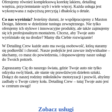
Oferujemy również kompleksową korektę lakieru, detailing
wnętrza, przyciemnianie szyb i wiele więcej. Każda usługa jest
wykonywana z najwyższą precyzją i dbałością o detale.
Co nas wyróżnia?
Jesteśmy dumni, że współpracujemy z Maxton
Design, liderem w dziedzinie tuningu zewnętrznego. Nie tylko
oferujemy ich stylowe i innowacyjne produkty, ale także zajmujemy
się ich profesjonalnym montażem. Chcesz, aby Twoje auto
wyróżniało się na drodze? Mamy dla Ciebie rozwiązanie!
W Detailing Crew każde auto ma swoją osobowość, którą staramy
się podkreślić i chronić. Nasze podejście jest zawsze indywidualne –
słuchamy, co masz do powiedzenia, i dopasowujemy nasze usługi
do Twoich potrzeb.
Zapraszamy Cię do naszego świata, gdzie Twoje auto nie tylko
odzyska swój blask, ale stanie się prawdziwym dziełem sztuki.
Dołącz do naszej rodziny miłośników motoryzacji i pozwól, abyśmy
zadbały o Twoje cztery koła. Detailing Crew – tutaj Twoje auto jest
w centrum uwagi!
Zobacz usługi