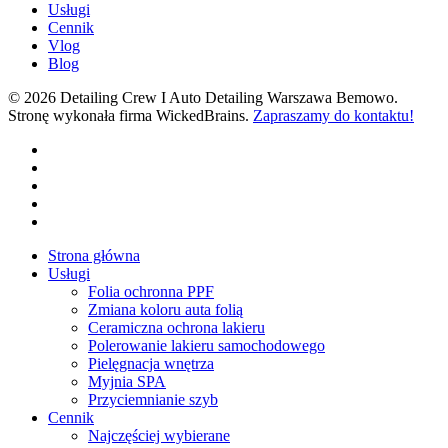
Usługi
Cennik
Vlog
Blog
© 2026 Detailing Crew I Auto Detailing Warszawa Bemowo.
Stronę wykonała firma WickedBrains.
Zapraszamy do kontaktu!
facebook
youtube
google-
plus
instagram
tiktok
Close
Strona główna
Menu
Usługi
Folia ochronna PPF
Zmiana koloru auta folią
Ceramiczna ochrona lakieru
Polerowanie lakieru samochodowego
Pielęgnacja wnętrza
Myjnia SPA
Przyciemnianie szyb
Cennik
Najczęściej wybierane