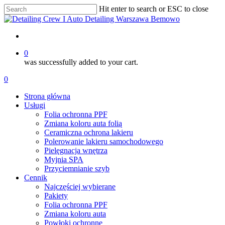
Skip
Hit enter to search or ESC to close
to
Close
main
Search
content
account
0
was successfully added to your cart.
Menu
account
0
Menu
Strona główna
Usługi
Folia ochronna PPF
Zmiana koloru auta folią
Ceramiczna ochrona lakieru
Polerowanie lakieru samochodowego
Pielęgnacja wnętrza
Myjnia SPA
Przyciemnianie szyb
Cennik
Najczęściej wybierane
Pakiety
Folia ochronna PPF
Zmiana koloru auta
Powłoki ochronne