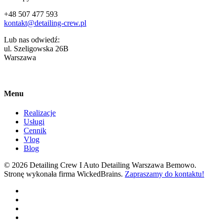
+48 507 477 593
kontakt@detailing-crew.pl
Lub nas odwiedź:
ul. Szeligowska 26B
Warszawa
Menu
Realizacje
Usługi
Cennik
Vlog
Blog
© 2026 Detailing Crew I Auto Detailing Warszawa Bemowo.
Stronę wykonała firma WickedBrains.
Zapraszamy do kontaktu!
facebook
youtube
google-
plus
instagram