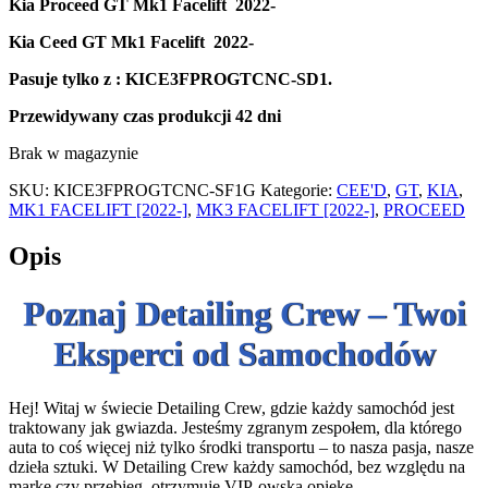
Kia Proceed GT Mk1 Facelift 2022-
Kia Ceed GT Mk1 Facelift 2022-
Pasuje tylko z : KICE3FPROGTCNC-SD1.
Przewidywany czas produkcji
42 dni
Brak w magazynie
SKU:
KICE3FPROGTCNC-SF1G
Kategorie:
CEE'D
,
GT
,
KIA
,
MK1 FACELIFT [2022-]
,
MK3 FACELIFT [2022-]
,
PROCEED
Opis
Poznaj Detailing Crew – Twoi
Eksperci od Samochodów
Hej! Witaj w świecie Detailing Crew, gdzie każdy samochód jest
traktowany jak gwiazda. Jesteśmy zgranym zespołem, dla którego
auta to coś więcej niż tylko środki transportu – to nasza pasja, nasze
dzieła sztuki. W Detailing Crew każdy samochód, bez względu na
markę czy przebieg, otrzymuje VIP-owską opiekę.