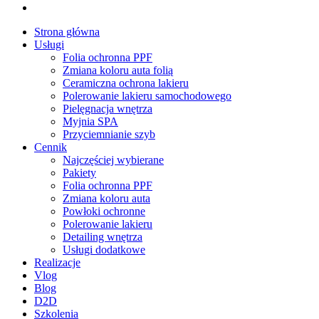
tiktok
Close
Strona główna
Menu
Usługi
Folia ochronna PPF
Zmiana koloru auta folią
Ceramiczna ochrona lakieru
Polerowanie lakieru samochodowego
Pielęgnacja wnętrza
Myjnia SPA
Przyciemnianie szyb
Cennik
Najczęściej wybierane
Pakiety
Folia ochronna PPF
Zmiana koloru auta
Powłoki ochronne
Polerowanie lakieru
Detailing wnętrza
Usługi dodatkowe
Realizacje
Vlog
Blog
D2D
Szkolenia