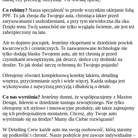
Co robimy?
Nasza specjalność to przede wszystkim oklejanie folią
PPF. To jak zbroja dla Twojego auta, chroniąca lakier przed
zarysowaniami i uszkodzeniami, a przy tym niewidoczna dla oka.
Dzięki temu Twój samochód nie tylko wygląda świetnie, ale jest też
zabezpieczony na lata.
Ale to dopiero początek. Jesteśmy ekspertami w dziedzinie powłok
kwarcowych i ceramicznych. Te zaawansowane technologie nie
tylko dodają blasku Twojemu autu, ale też chronią je przed
czynnikami zewnętrznymi, jak deszcz, słońce czy drobinki na
drodze. To jak dodać tarczę ochronną do Twojego pojazdu!
Oferujemy również kompleksową korektę lakieru, detailing
wnętrza, przyciemnianie szyb i wiele więcej. Każda usługa jest
wykonywana z najwyższą precyzją i dbałością o detale.
Co nas wyróżnia?
Jesteśmy dumni, że współpracujemy z Maxton
Design, liderem w dziedzinie tuningu zewnętrznego. Nie tylko
oferujemy ich stylowe i innowacyjne produkty, ale także zajmujemy
się ich profesjonalnym montażem. Chcesz, aby Twoje auto
wyróżniało się na drodze? Mamy dla Ciebie rozwiązanie!
W Detailing Crew każde auto ma swoją osobowość, którą staramy
się podkreślić i chronić. Nasze podejście jest zawsze indywidualne –