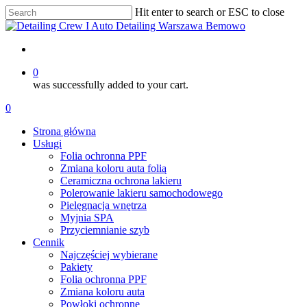
Skip
Hit enter to search or ESC to close
to
Close
main
Search
content
account
0
was successfully added to your cart.
Menu
account
0
Menu
Strona główna
Usługi
Folia ochronna PPF
Zmiana koloru auta folią
Ceramiczna ochrona lakieru
Polerowanie lakieru samochodowego
Pielęgnacja wnętrza
Myjnia SPA
Przyciemnianie szyb
Cennik
Najczęściej wybierane
Pakiety
Folia ochronna PPF
Zmiana koloru auta
Powłoki ochronne