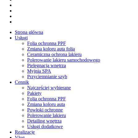
youtube
google-
plus
instagram
tiktok
Close
Strona główna
Menu
Usługi
Folia ochronna PPF
Zmiana koloru auta folią
Ceramiczna ochrona lakieru
Polerowanie lakieru samochodowego
Pielęgnacja wnętrza
Myjnia SPA
Przyciemnianie szyb
Cennik
Najczęściej wybierane
Pakiety
Folia ochronna PPF
Zmiana koloru auta
Powłoki ochronne
Polerowanie lakieru
Detailing wnętrza
Usługi dodatkowe
Realizacje
Vlog