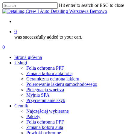
Skip
Hit enter to search or ESC to close
to
Close
main
Search
content
account
0
was successfully added to your cart.
Menu
account
0
Menu
Strona główna
Usługi
Folia ochronna PPF
Zmiana koloru auta folią
Ceramiczna ochrona lakieru
Polerowanie lakieru samochodowego
Pielęgnacja wnętrza
Myjnia SPA
Przyciemnianie szyb
Cennik
Najczęściej wybierane
Pakiety
Folia ochronna PPF
Zmiana koloru auta
Powłoki ochronne