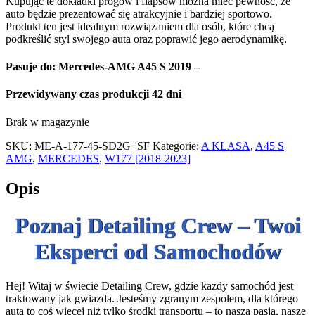
Kupując te dokładki progów i flapsów można mieć pewność, że
auto będzie prezentować się atrakcyjnie i bardziej sportowo.
Produkt ten jest idealnym rozwiązaniem dla osób, które chcą
podkreślić styl swojego auta oraz poprawić jego aerodynamikę.
Pasuje do: Mercedes-AMG A45 S 2019 –
Przewidywany czas produkcji 42 dni
Brak w magazynie
SKU:
ME-A-177-45-SD2G+SF
Kategorie:
A KLASA
,
A45 S
AMG
,
MERCEDES
,
W177 [2018-2023]
Opis
Poznaj Detailing Crew – Twoi
Eksperci od Samochodów
Hej! Witaj w świecie Detailing Crew, gdzie każdy samochód jest
traktowany jak gwiazda. Jesteśmy zgranym zespołem, dla którego
auta to coś więcej niż tylko środki transportu – to nasza pasja, nasze