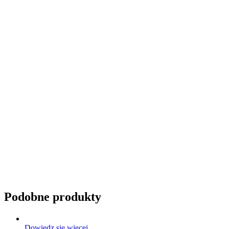
Przyciemnianie szyb
Podobne produkty
Dowiedz się więcej