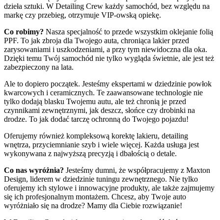
dzieła sztuki. W Detailing Crew każdy samochód, bez względu na
markę czy przebieg, otrzymuje VIP-owską opiekę.
Co robimy?
Nasza specjalność to przede wszystkim oklejanie folią
PPF. To jak zbroja dla Twojego auta, chroniąca lakier przed
zarysowaniami i uszkodzeniami, a przy tym niewidoczna dla oka.
Dzięki temu Twój samochód nie tylko wygląda świetnie, ale jest też
zabezpieczony na lata.
Ale to dopiero początek. Jesteśmy ekspertami w dziedzinie powłok
kwarcowych i ceramicznych. Te zaawansowane technologie nie
tylko dodają blasku Twojemu autu, ale też chronią je przed
czynnikami zewnętrznymi, jak deszcz, słońce czy drobinki na
drodze. To jak dodać tarczę ochronną do Twojego pojazdu!
Oferujemy również kompleksową korektę lakieru, detailing
wnętrza, przyciemnianie szyb i wiele więcej. Każda usługa jest
wykonywana z najwyższą precyzją i dbałością o detale.
Co nas wyróżnia?
Jesteśmy dumni, że współpracujemy z Maxton
Design, liderem w dziedzinie tuningu zewnętrznego. Nie tylko
oferujemy ich stylowe i innowacyjne produkty, ale także zajmujemy
się ich profesjonalnym montażem. Chcesz, aby Twoje auto
wyróżniało się na drodze? Mamy dla Ciebie rozwiązanie!