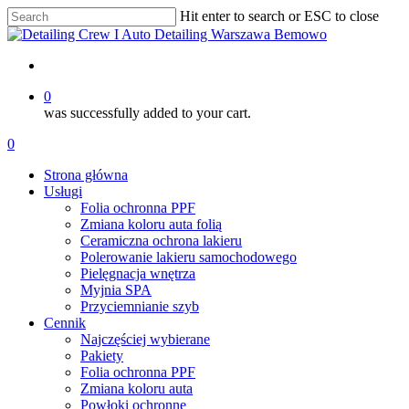
Skip
Hit enter to search or ESC to close
to
Close
main
Search
content
account
0
was successfully added to your cart.
Menu
account
0
Menu
Strona główna
Usługi
Folia ochronna PPF
Zmiana koloru auta folią
Ceramiczna ochrona lakieru
Polerowanie lakieru samochodowego
Pielęgnacja wnętrza
Myjnia SPA
Przyciemnianie szyb
Cennik
Najczęściej wybierane
Pakiety
Folia ochronna PPF
Zmiana koloru auta
Powłoki ochronne