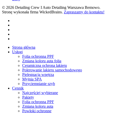
© 2026 Detailing Crew I Auto Detailing Warszawa Bemowo.
Stronę wykonała firma WickedBrains.
Zapraszamy do kontaktu!
facebook
youtube
google-
plus
instagram
tiktok
Close
Strona główna
Menu
Usługi
Folia ochronna PPF
Zmiana koloru auta folią
Ceramiczna ochrona lakieru
Polerowanie lakieru samochodowego
Pielęgnacja wnętrza
Myjnia SPA
Przyciemnianie szyb
Cennik
Najczęściej wybierane
Pakiety
Folia ochronna PPF
Zmiana koloru auta
Powłoki ochronne