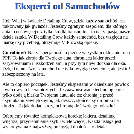
Eksperci od Samochodów
Hej! Witaj w świecie Detailing Crew, gdzie każdy samochód jest
traktowany jak gwiazda. Jesteśmy zgranym zespołem, dla którego
auta to coś więcej niż tylko środki transportu – to nasza pasja, nasze
dzieła sztuki. W Detailing Crew każdy samochód, bez względu na
markę czy przebieg, otrzymuje VIP-owską opiekę.
Co robimy?
Nasza specjalność to przede wszystkim oklejanie folią
PPF. To jak zbroja dla Twojego auta, chroniąca lakier przed
zarysowaniami i uszkodzeniami, a przy tym niewidoczna dla oka.
Dzięki temu Twój samochód nie tylko wygląda świetnie, ale jest też
zabezpieczony na lata.
Ale to dopiero początek. Jesteśmy ekspertami w dziedzinie powłok
kwarcowych i ceramicznych. Te zaawansowane technologie nie
tylko dodają blasku Twojemu autu, ale też chronią je przed
czynnikami zewnętrznymi, jak deszcz, słońce czy drobinki na
drodze. To jak dodać tarczę ochronną do Twojego pojazdu!
Oferujemy również kompleksową korektę lakieru, detailing
wnętrza, przyciemnianie szyb i wiele więcej. Każda usługa jest
wykonywana z najwyższą precyzją i dbałością o detale.