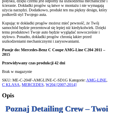
połysku, dzięki czemu jest odporny na uszkodzenia mechaniczne i
ścieranie. Dokładki progów są łatwe w montażu i nie wymagają
użycia narzędzi. Dodatkowo, produkt ten ma piękny design, który
podkreśli styl Twojego auta.
Kupując te dokładki progów możesz mieć pewność, że Twój
samochód będzie prezentował się lepiej niż kiedykolwiek. Dzięki
temu produktowi Twoje auto będzie wyglądać nowocześnie i
stylowo. Ponadto, dokładki progów chronią lakier przed
uszkodzeniami mechanicznymi i zarysowaniami.
Pasuje do
:
Mercedes-Benz C Coupe AMG-Line C204 2011 –
2015
Przewidywany czas produkcji 42 dni
Brak w magazynie
SKU:
ME-C-204F-AMGLINE-C-SD1G
Kategorie:
AMG-LINE
,
C KLASA
,
MERCEDES
,
W204 [2007-2014]
Opis
Poznaj Detailing Crew – Twoi