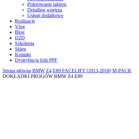
Polerowanie lakieru
Detailing wnętrza
Usługi dodatkowe
Realizacje
Vlog
Blog
D2D
Szkolenia
Sklep
Kontakt
Dystrybucja folii PPF
Strona główna
BMW
Z4
E89 FACELIFT [2013-2018]
M-PACK
DOKŁADKI PROGÓW BMW Z4 E89