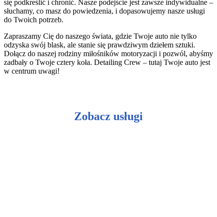
się podkreślić i chronić. Nasze podejście jest zawsze indywidualne –
słuchamy, co masz do powiedzenia, i dopasowujemy nasze usługi
do Twoich potrzeb.
Zapraszamy Cię do naszego świata, gdzie Twoje auto nie tylko
odzyska swój blask, ale stanie się prawdziwym dziełem sztuki.
Dołącz do naszej rodziny miłośników motoryzacji i pozwól, abyśmy
zadbały o Twoje cztery koła. Detailing Crew – tutaj Twoje auto jest
w centrum uwagi!
Zobacz usługi
Ceramiczna ochrona lakieru