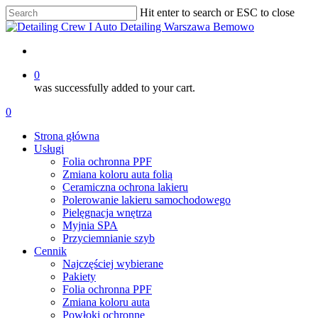
Skip
Hit enter to search or ESC to close
to
Close
main
Search
content
account
0
was successfully added to your cart.
Menu
account
0
Menu
Strona główna
Usługi
Folia ochronna PPF
Zmiana koloru auta folią
Ceramiczna ochrona lakieru
Polerowanie lakieru samochodowego
Pielęgnacja wnętrza
Myjnia SPA
Przyciemnianie szyb
Cennik
Najczęściej wybierane
Pakiety
Folia ochronna PPF
Zmiana koloru auta
Powłoki ochronne