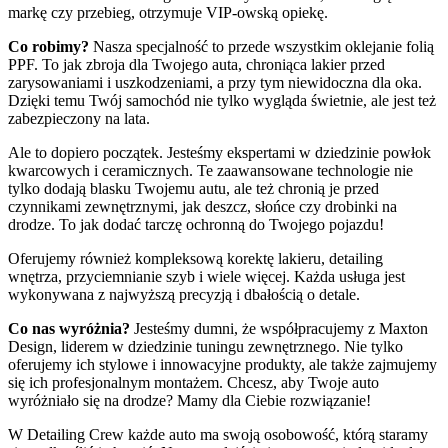
markę czy przebieg, otrzymuje VIP-owską opiekę.
Co robimy?
Nasza specjalność to przede wszystkim oklejanie folią
PPF. To jak zbroja dla Twojego auta, chroniąca lakier przed
zarysowaniami i uszkodzeniami, a przy tym niewidoczna dla oka.
Dzięki temu Twój samochód nie tylko wygląda świetnie, ale jest też
zabezpieczony na lata.
Ale to dopiero początek. Jesteśmy ekspertami w dziedzinie powłok
kwarcowych i ceramicznych. Te zaawansowane technologie nie
tylko dodają blasku Twojemu autu, ale też chronią je przed
czynnikami zewnętrznymi, jak deszcz, słońce czy drobinki na
drodze. To jak dodać tarczę ochronną do Twojego pojazdu!
Oferujemy również kompleksową korektę lakieru, detailing
wnętrza, przyciemnianie szyb i wiele więcej. Każda usługa jest
wykonywana z najwyższą precyzją i dbałością o detale.
Co nas wyróżnia?
Jesteśmy dumni, że współpracujemy z Maxton
Design, liderem w dziedzinie tuningu zewnętrznego. Nie tylko
oferujemy ich stylowe i innowacyjne produkty, ale także zajmujemy
się ich profesjonalnym montażem. Chcesz, aby Twoje auto
wyróżniało się na drodze? Mamy dla Ciebie rozwiązanie!
W Detailing Crew każde auto ma swoją osobowość, którą staramy