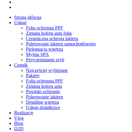
plus
instagram
tiktok
Close
Strona główna
Menu
Usługi
Folia ochronna PPF
Zmiana koloru auta folią
Ceramiczna ochrona lakieru
Polerowanie lakieru samochodowego
Pielęgnacja wnętrza
Myjnia SPA
Przyciemnianie szyb
Cennik
Najczęściej wybierane
Pakiety
Folia ochronna PPF
Zmiana koloru auta
Powłoki ochronne
Polerowanie lakieru
Detailing wnętrza
Usługi dodatkowe
Realizacje
Vlog
Blog
D2D