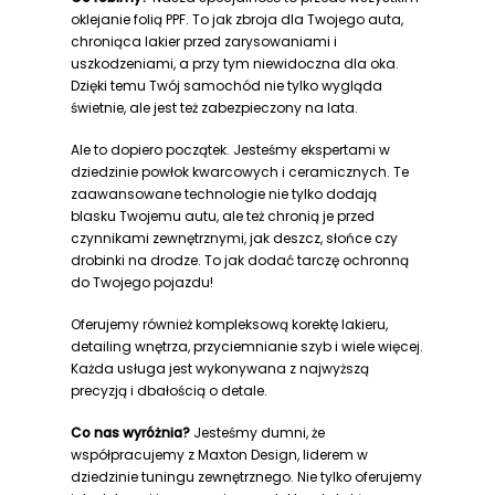
oklejanie folią PPF. To jak zbroja dla Twojego auta,
chroniąca lakier przed zarysowaniami i
uszkodzeniami, a przy tym niewidoczna dla oka.
Dzięki temu Twój samochód nie tylko wygląda
świetnie, ale jest też zabezpieczony na lata.
Ale to dopiero początek. Jesteśmy ekspertami w
dziedzinie powłok kwarcowych i ceramicznych. Te
zaawansowane technologie nie tylko dodają
blasku Twojemu autu, ale też chronią je przed
czynnikami zewnętrznymi, jak deszcz, słońce czy
drobinki na drodze. To jak dodać tarczę ochronną
do Twojego pojazdu!
Oferujemy również kompleksową korektę lakieru,
detailing wnętrza, przyciemnianie szyb i wiele więcej.
Każda usługa jest wykonywana z najwyższą
precyzją i dbałością o detale.
Co nas wyróżnia?
Jesteśmy dumni, że
współpracujemy z Maxton Design, liderem w
dziedzinie tuningu zewnętrznego. Nie tylko oferujemy