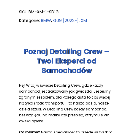
SKU:
BM-XM-1-SD1G
Kategorie:
BMW
,
G09 [2022-]
,
XM
Poznaj Detailing Crew –
Twoi Eksperci od
Samochodów
Hej! Witaj w świecie Detailing Crew, gdzie każdy
samochód jest traktowany jak gwiazda. Jesteśmy
zgranym zespołem, dla którego auta to coś więcej
niż tylko środki transportu – to nasza pasja, nasze
dzieła sztuki. W Detailing Crew każdy samochód,
bez względu na markę czy przebieg, otrzymuje VIP-
owską opiekę.
Co robimy?
Nasza specjalność to przede wszystkim