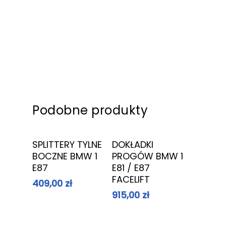
Podobne produkty
Dowiedz Się
Dowiedz Się
SPLITTERY TYLNE
DOKŁADKI
Więcej
Więcej
BOCZNE BMW 1
PROGÓW BMW 1
E87
E81 / E87
FACELIFT
409,00
zł
915,00
zł