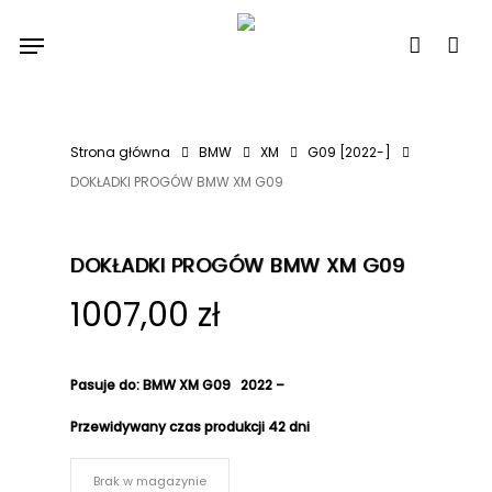
Skip
Menu
to
account
main
content
Strona główna
BMW
XM
G09 [2022-]
DOKŁADKI PROGÓW BMW XM G09
DOKŁADKI PROGÓW BMW XM G09
1007,00
zł
Pasuje do
:
BMW XM G09 2022 –
Przewidywany czas produkcji
42 dni
Brak w magazynie