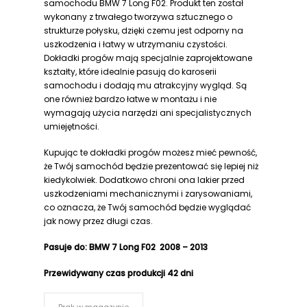
samochodu BMW 7 Long F02. Produkt ten został
wykonany z trwałego tworzywa sztucznego o
strukturze połysku, dzięki czemu jest odporny na
uszkodzenia i łatwy w utrzymaniu czystości.
Dokładki progów mają specjalnie zaprojektowane
kształty, które idealnie pasują do karoserii
samochodu i dodają mu atrakcyjny wygląd. Są
one również bardzo łatwe w montażu i nie
wymagają użycia narzędzi ani specjalistycznych
umiejętności.
Kupując te dokładki progów możesz mieć pewność,
że Twój samochód będzie prezentować się lepiej niż
kiedykolwiek. Dodatkowo chroni ona lakier przed
uszkodzeniami mechanicznymi i zarysowaniami,
co oznacza, że Twój samochód będzie wyglądać
jak nowy przez długi czas.
Pasuje do
:
BMW 7 Long F02 2008 – 2013
Przewidywany czas produkcji
42 dni