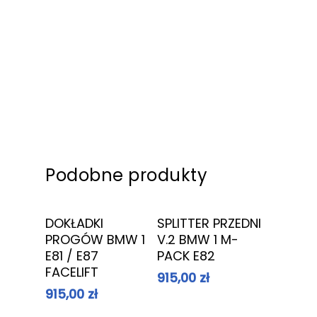
Podobne produkty
Dowiedz Się
Dowiedz Się
DOKŁADKI
SPLITTER PRZEDNI
Więcej
Więcej
PROGÓW BMW 1
V.2 BMW 1 M-
E81 / E87
PACK E82
FACELIFT
915,00
zł
915,00
zł