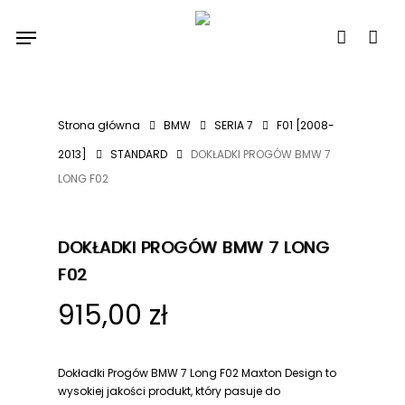
Skip
Menu
to
account
main
content
Strona główna
BMW
SERIA 7
F01 [2008-
2013]
STANDARD
DOKŁADKI PROGÓW BMW 7
LONG F02
DOKŁADKI PROGÓW BMW 7 LONG
F02
915,00
zł
Dokładki Progów BMW 7 Long F02 Maxton Design to
wysokiej jakości produkt, który pasuje do