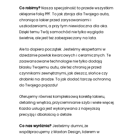
Co robimy?
Nasza specjalność to przede wszystkim
oklejanie folią PPF. To jak zbroja dla Twojego auta,
chroniąca lakier przed zarysowaniami i
uszkodzeniami, a przy tym niewidoczna dla oka.
Dzięki temu Twój samochód nie tylko wygląda
świetnie, ale jest też zabezpieczony na lata.
Ale to dopiero początek. Jesteśmy ekspertami w
dziedzinie powłok kwarcowych i ceramicznych. Te
zaawansowane technologie nie tylko dodają
blasku Twojemu autu, ale też chronią je przed
czynnikami zewnętrznymi, jak deszcz, słońce czy
drobinki na drodze. To jak dodać tarczę ochronną
do Twojego pojazdu!
Oferujemy również kompleksową korektę lakieru,
detailing wnętrza, przyciemnianie szyb i wiele więcej.
Każda usługa jest wykonywana z najwyższą
precyzją i dbałością o detale.
Co nas wyróżnia?
Jesteśmy dumni, że
współpracujemy z Maxton Design, liderem w