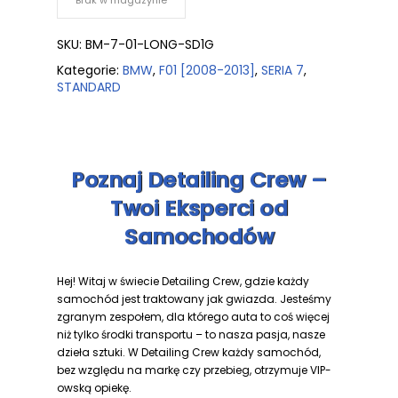
Brak w magazynie
SKU:
BM-7-01-LONG-SD1G
Kategorie:
BMW
,
F01 [2008-2013]
,
SERIA 7
,
STANDARD
Poznaj Detailing Crew –
Twoi Eksperci od
Samochodów
Hej! Witaj w świecie Detailing Crew, gdzie każdy
samochód jest traktowany jak gwiazda. Jesteśmy
zgranym zespołem, dla którego auta to coś więcej
niż tylko środki transportu – to nasza pasja, nasze
dzieła sztuki. W Detailing Crew każdy samochód,
bez względu na markę czy przebieg, otrzymuje VIP-
owską opiekę.