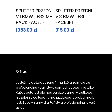
Dowiedz Się
Dowiedz Się
SPLITTER PRZEDNI
SPLITTER PRZEDNI
Więcej
Więcej
V.1 BMW 1 E82 M-
V.3 BMW 1 E81
PACK FACELIFT
FACELIFT
1053,00
zł
915,00
zł
O Nas
Jesteśmy doświadczoną firmą, która zajmuje się
profesjonalną kosmetyką samochodową i nie tylko.
Każde auto jest dla nas bardzo cenne i wyjątkowe
niezależnie od tego ile ma przebiegu lub jakiej marki
jest. Zapewniamy dla Państwa profesjonalną jakość
usług.