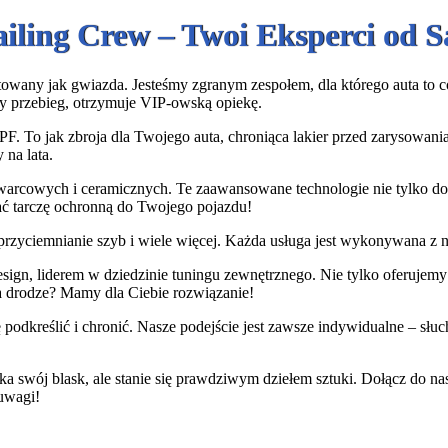
ailing Crew – Twoi Eksperci od
owany jak gwiazda. Jesteśmy zgranym zespołem, dla którego auta to coś 
y przebieg, otrzymuje VIP-owską opiekę.
PF. To jak zbroja dla Twojego auta, chroniąca lakier przed zarysowan
 na lata.
warcowych i ceramicznych. Te zaawansowane technologie nie tylko dod
dać tarczę ochronną do Twojego pojazdu!
rzyciemnianie szyb i wiele więcej. Każda usługa jest wykonywana z na
gn, liderem w dziedzinie tuningu zewnętrznego. Nie tylko oferujemy i
a drodze? Mamy dla Ciebie rozwiązanie!
podkreślić i chronić. Nasze podejście jest zawsze indywidualne – sł
ka swój blask, ale stanie się prawdziwym dziełem sztuki. Dołącz do n
 uwagi!