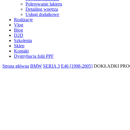
Polerowanie lakieru
Detailing wnętrza
Usługi dodatkowe
Realizacje
Vlog
Blog
D2D
Szkolenia
Sklep
Kontakt
Dystrybucja folii PPF
Strona główna
BMW
SERIA 3
E46 [1998-2005]
DOKŁADKI PRO