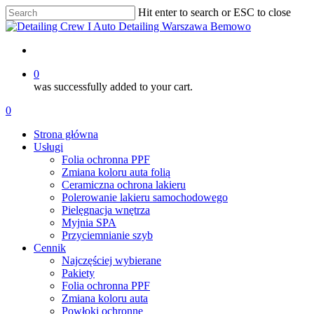
Skip
Hit enter to search or ESC to close
to
Close
main
Search
content
account
0
was successfully added to your cart.
Menu
account
0
Menu
Strona główna
Usługi
Folia ochronna PPF
Zmiana koloru auta folią
Ceramiczna ochrona lakieru
Polerowanie lakieru samochodowego
Pielęgnacja wnętrza
Myjnia SPA
Przyciemnianie szyb
Cennik
Najczęściej wybierane
Pakiety
Folia ochronna PPF
Zmiana koloru auta
Powłoki ochronne