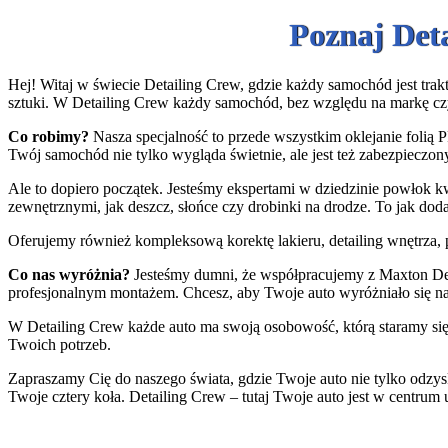
Poznaj Det
Hej! Witaj w świecie Detailing Crew, gdzie każdy samochód jest trakt
sztuki. W Detailing Crew każdy samochód, bez względu na markę cz
Co robimy?
Nasza specjalność to przede wszystkim oklejanie folią P
Twój samochód nie tylko wygląda świetnie, ale jest też zabezpieczony
Ale to dopiero początek. Jesteśmy ekspertami w dziedzinie powłok k
zewnętrznymi, jak deszcz, słońce czy drobinki na drodze. To jak do
Oferujemy również kompleksową korektę lakieru, detailing wnętrza, p
Co nas wyróżnia?
Jesteśmy dumni, że współpracujemy z Maxton Desi
profesjonalnym montażem. Chcesz, aby Twoje auto wyróżniało się n
W Detailing Crew każde auto ma swoją osobowość, którą staramy się 
Twoich potrzeb.
Zapraszamy Cię do naszego świata, gdzie Twoje auto nie tylko odzys
Twoje cztery koła. Detailing Crew – tutaj Twoje auto jest w centrum