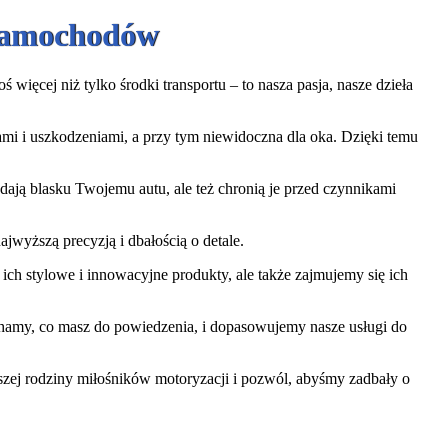
 Samochodów
więcej niż tylko środki transportu – to nasza pasja, nasze dzieła
iami i uszkodzeniami, a przy tym niewidoczna dla oka. Dzięki temu
ają blasku Twojemu autu, ale też chronią je przed czynnikami
jwyższą precyzją i dbałością o detale.
ch stylowe i innowacyjne produkty, ale także zajmujemy się ich
uchamy, co masz do powiedzenia, i dopasowujemy nasze usługi do
aszej rodziny miłośników motoryzacji i pozwól, abyśmy zadbały o