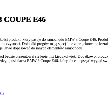
 COUPE E46
ci produkt, który pasuje do samochodu BMW 3 Coupe E46. Produkt t
niu czystości. Dokładki progów mają specjalnie zaprojektowane kształ
a je łatwo dopasować do innych elementów samochodu.
będzie prezentował się lepiej niż kiedykolwiek. Dodatkowo, produkt 
a każdego posiadacza BMW 3 Coupe E46, który chce ulepszyć wygląd sw
A 3