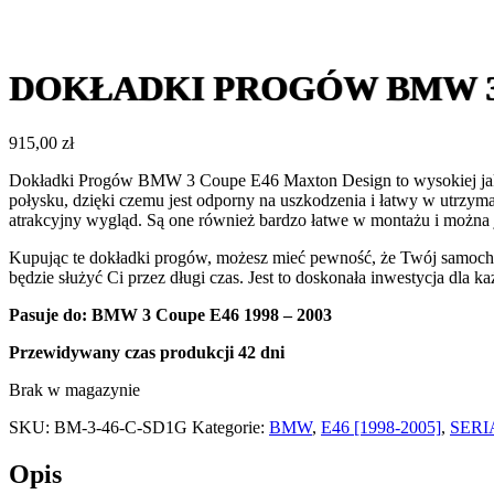
DOKŁADKI PROGÓW BMW 3
915,00
zł
Dokładki Progów BMW 3 Coupe E46 Maxton Design to wysokiej jakoś
połysku, dzięki czemu jest odporny na uszkodzenia i łatwy w utrzyma
atrakcyjny wygląd. Są one również bardzo łatwe w montażu i możn
Kupując te dokładki progów, możesz mieć pewność, że Twój samochód 
będzie służyć Ci przez długi czas. Jest to doskonała inwestycja dl
Pasuje do
:
BMW 3 Coupe E46 1998 – 2003
Przewidywany czas produkcji
42 dni
Brak w magazynie
SKU:
BM-3-46-C-SD1G
Kategorie:
BMW
,
E46 [1998-2005]
,
SERI
Opis