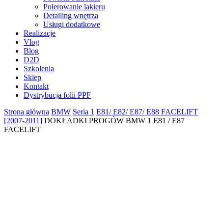
Polerowanie lakieru
Detailing wnętrza
Usługi dodatkowe
Realizacje
Vlog
Blog
D2D
Szkolenia
Sklep
Kontakt
Dystrybucja folii PPF
Strona główna
BMW
Seria 1
E81/ E82/ E87/ E88 FACELIFT
[2007-2011]
DOKŁADKI PROGÓW BMW 1 E81 / E87
FACELIFT