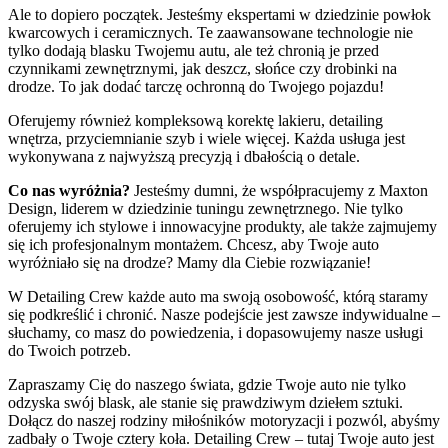
Ale to dopiero początek. Jesteśmy ekspertami w dziedzinie powłok
kwarcowych i ceramicznych. Te zaawansowane technologie nie
tylko dodają blasku Twojemu autu, ale też chronią je przed
czynnikami zewnętrznymi, jak deszcz, słońce czy drobinki na
drodze. To jak dodać tarczę ochronną do Twojego pojazdu!
Oferujemy również kompleksową korektę lakieru, detailing
wnętrza, przyciemnianie szyb i wiele więcej. Każda usługa jest
wykonywana z najwyższą precyzją i dbałością o detale.
Co nas wyróżnia?
Jesteśmy dumni, że współpracujemy z Maxton
Design, liderem w dziedzinie tuningu zewnętrznego. Nie tylko
oferujemy ich stylowe i innowacyjne produkty, ale także zajmujemy
się ich profesjonalnym montażem. Chcesz, aby Twoje auto
wyróżniało się na drodze? Mamy dla Ciebie rozwiązanie!
W Detailing Crew każde auto ma swoją osobowość, którą staramy
się podkreślić i chronić. Nasze podejście jest zawsze indywidualne –
słuchamy, co masz do powiedzenia, i dopasowujemy nasze usługi
do Twoich potrzeb.
Zapraszamy Cię do naszego świata, gdzie Twoje auto nie tylko
odzyska swój blask, ale stanie się prawdziwym dziełem sztuki.
Dołącz do naszej rodziny miłośników motoryzacji i pozwól, abyśmy
zadbały o Twoje cztery koła. Detailing Crew – tutaj Twoje auto jest