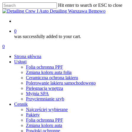
Skip
Hit enter to search or ESC to close
to
Close
main
Search
content
account
0
was successfully added to your cart.
Menu
account
0
Menu
Strona główna
Usługi
Folia ochronna PPF
Zmiana koloru auta folią
Ceramiczna ochrona lakieru
Polerowanie lakieru samochodowego
Pielęgnacja wnętrza
Myjnia SPA
Przyciemnianie szyb
Cennik
Najczęściej wybierane
Pakiety
Folia ochronna PPF
Zmiana koloru auta
Powłoki ochronne