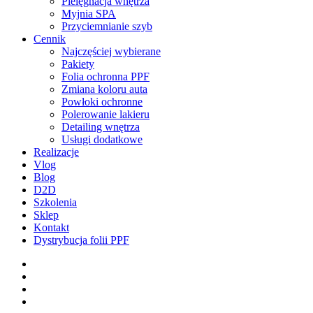
Pielęgnacja wnętrza
Myjnia SPA
Przyciemnianie szyb
Cennik
Najczęściej wybierane
Pakiety
Folia ochronna PPF
Zmiana koloru auta
Powłoki ochronne
Polerowanie lakieru
Detailing wnętrza
Usługi dodatkowe
Realizacje
Vlog
Blog
D2D
Szkolenia
Sklep
Kontakt
Dystrybucja folii PPF
facebook
pinterest
youtube
instagram