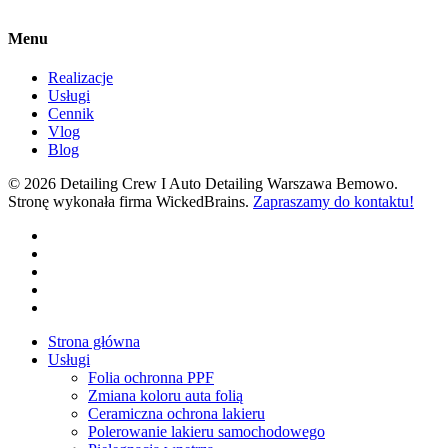
Menu
Realizacje
Usługi
Cennik
Vlog
Blog
© 2026 Detailing Crew I Auto Detailing Warszawa Bemowo.
Stronę wykonała firma WickedBrains.
Zapraszamy do kontaktu!
facebook
youtube
google-
plus
instagram
tiktok
Close
Strona główna
Menu
Usługi
Folia ochronna PPF
Zmiana koloru auta folią
Ceramiczna ochrona lakieru
Polerowanie lakieru samochodowego